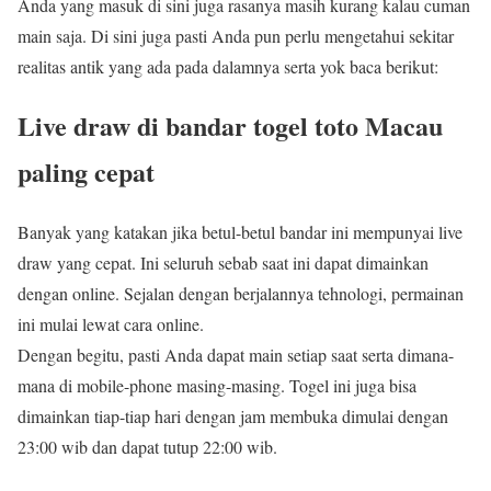
Anda yang masuk di sini juga rasanya masih kurang kalau cuman
main saja. Di sini juga pasti Anda pun perlu mengetahui sekitar
realitas antik yang ada pada dalamnya serta yok baca berikut:
Live draw di bandar togel toto Macau
paling cepat
Banyak yang katakan jika betul-betul bandar ini mempunyai live
draw yang cepat. Ini seluruh sebab saat ini dapat dimainkan
dengan online. Sejalan dengan berjalannya tehnologi, permainan
ini mulai lewat cara online.
Dengan begitu, pasti Anda dapat main setiap saat serta dimana-
mana di mobile-phone masing-masing. Togel ini juga bisa
dimainkan tiap-tiap hari dengan jam membuka dimulai dengan
23:00 wib dan dapat tutup 22:00 wib.