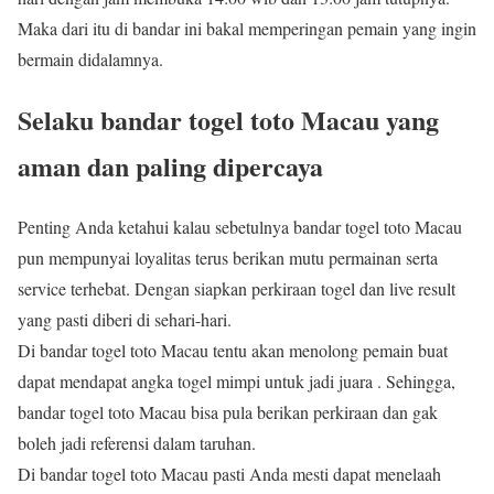
Maka dari itu di bandar ini bakal memperingan pemain yang ingin
bermain didalamnya.
Selaku bandar togel toto Macau yang
aman dan paling dipercaya
Penting Anda ketahui kalau sebetulnya bandar togel toto Macau
pun mempunyai loyalitas terus berikan mutu permainan serta
service terhebat. Dengan siapkan perkiraan togel dan live result
yang pasti diberi di sehari-hari.
Di bandar togel toto Macau tentu akan menolong pemain buat
dapat mendapat angka togel mimpi untuk jadi juara . Sehingga,
bandar togel toto Macau bisa pula berikan perkiraan dan gak
boleh jadi referensi dalam taruhan.
Di bandar togel toto Macau pasti Anda mesti dapat menelaah