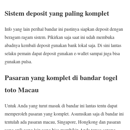
Sistem deposit yang paling komplet
Info yang lain perihal bandar ini pastinya siapkan deposit dengan
beragam ragam sistem. Pikirkan saja saat ini udah membuka
abadnya kembali deposit gunakan bank lokal saja. Di sini lantas
selaku pemain dapat deposit gunakan e-wallet sampai juga bisa
gunakan pulsa.
Pasaran yang komplet di bandar togel
toto Macau
Untuk Anda yang turut masuk di bandar ini lantas tentu dapat
memperoleh pasaran yang komplet. Asumsikan saja di bandar ini
tentulah ada pasaran macau, Singapore, Hongkong dan pasaran
yang apik yang lain yang bisa membikin Anda terasa senang