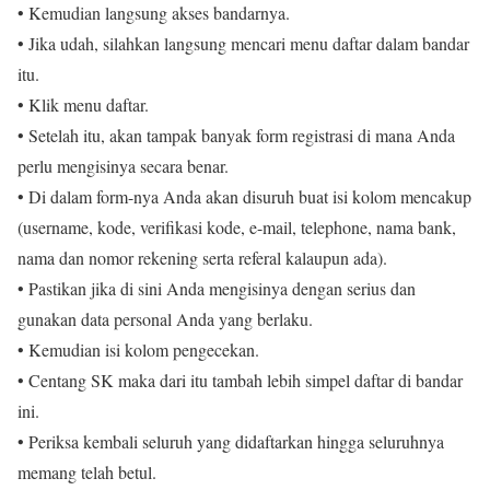
• Kemudian langsung akses bandarnya.
• Jika udah, silahkan langsung mencari menu daftar dalam bandar
itu.
• Klik menu daftar.
• Setelah itu, akan tampak banyak form registrasi di mana Anda
perlu mengisinya secara benar.
• Di dalam form-nya Anda akan disuruh buat isi kolom mencakup
(username, kode, verifikasi kode, e-mail, telephone, nama bank,
nama dan nomor rekening serta referal kalaupun ada).
• Pastikan jika di sini Anda mengisinya dengan serius dan
gunakan data personal Anda yang berlaku.
• Kemudian isi kolom pengecekan.
• Centang SK maka dari itu tambah lebih simpel daftar di bandar
ini.
• Periksa kembali seluruh yang didaftarkan hingga seluruhnya
memang telah betul.