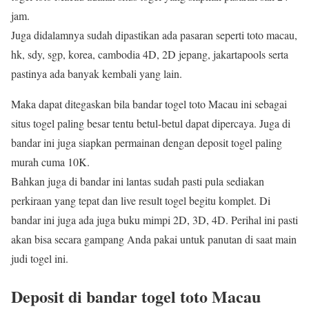
jam.
Juga didalamnya sudah dipastikan ada pasaran seperti toto macau,
hk, sdy, sgp, korea, cambodia 4D, 2D jepang, jakartapools serta
pastinya ada banyak kembali yang lain.
Maka dapat ditegaskan bila bandar togel toto Macau ini sebagai
situs togel paling besar tentu betul-betul dapat dipercaya. Juga di
bandar ini juga siapkan permainan dengan deposit togel paling
murah cuma 10K.
Bahkan juga di bandar ini lantas sudah pasti pula sediakan
perkiraan yang tepat dan live result togel begitu komplet. Di
bandar ini juga ada juga buku mimpi 2D, 3D, 4D. Perihal ini pasti
akan bisa secara gampang Anda pakai untuk panutan di saat main
judi togel ini.
Deposit di bandar togel toto Macau