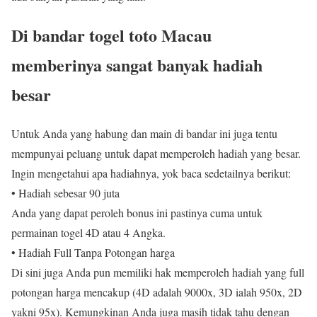
Di bandar togel toto Macau
memberinya sangat banyak hadiah
besar
Untuk Anda yang habung dan main di bandar ini juga tentu
mempunyai peluang untuk dapat memperoleh hadiah yang besar.
Ingin mengetahui apa hadiahnya, yok baca sedetailnya berikut:
• Hadiah sebesar 90 juta
Anda yang dapat peroleh bonus ini pastinya cuma untuk
permainan togel 4D atau 4 Angka.
• Hadiah Full Tanpa Potongan harga
Di sini juga Anda pun memiliki hak memperoleh hadiah yang full
potongan harga mencakup (4D adalah 9000x, 3D ialah 950x, 2D
yakni 95x). Kemungkinan Anda juga masih tidak tahu dengan