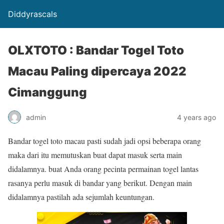
Diddyrascals
OLXTOTO : Bandar Togel Toto
Macau Paling dipercaya 2022
Cimanggung
admin
4 years ago
Bandar togel toto macau pasti sudah jadi opsi beberapa orang
maka dari itu memutuskan buat dapat masuk serta main
didalamnya. buat Anda orang pecinta permainan togel lantas
rasanya perlu masuk di bandar yang berikut. Dengan main
didalamnya pastilah ada sejumlah keuntungan.