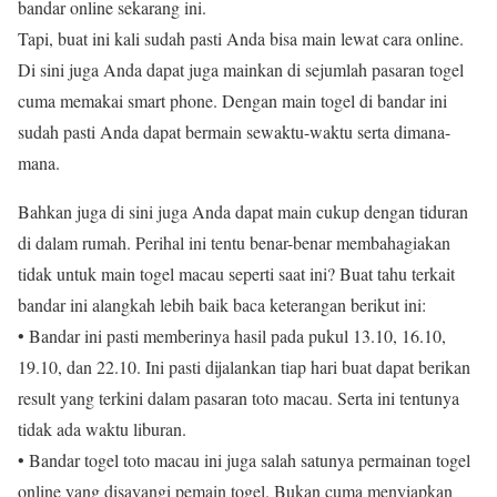
bandar online sekarang ini.
Tapi, buat ini kali sudah pasti Anda bisa main lewat cara online.
Di sini juga Anda dapat juga mainkan di sejumlah pasaran togel
cuma memakai smart phone. Dengan main togel di bandar ini
sudah pasti Anda dapat bermain sewaktu-waktu serta dimana-
mana.
Bahkan juga di sini juga Anda dapat main cukup dengan tiduran
di dalam rumah. Perihal ini tentu benar-benar membahagiakan
tidak untuk main togel macau seperti saat ini? Buat tahu terkait
bandar ini alangkah lebih baik baca keterangan berikut ini:
• Bandar ini pasti memberinya hasil pada pukul 13.10, 16.10,
19.10, dan 22.10. Ini pasti dijalankan tiap hari buat dapat berikan
result yang terkini dalam pasaran toto macau. Serta ini tentunya
tidak ada waktu liburan.
• Bandar togel toto macau ini juga salah satunya permainan togel
online yang disayangi pemain togel. Bukan cuma menyiapkan