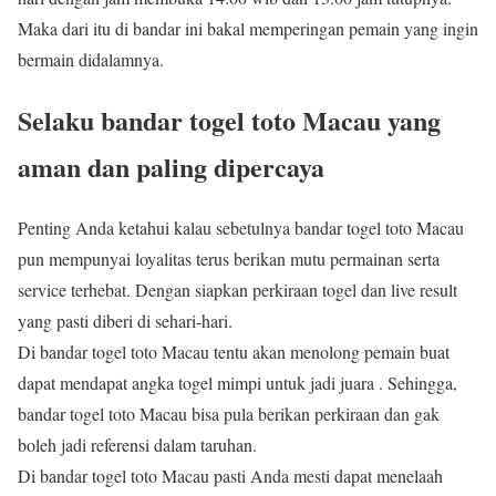
Maka dari itu di bandar ini bakal memperingan pemain yang ingin
bermain didalamnya.
Selaku bandar togel toto Macau yang
aman dan paling dipercaya
Penting Anda ketahui kalau sebetulnya bandar togel toto Macau
pun mempunyai loyalitas terus berikan mutu permainan serta
service terhebat. Dengan siapkan perkiraan togel dan live result
yang pasti diberi di sehari-hari.
Di bandar togel toto Macau tentu akan menolong pemain buat
dapat mendapat angka togel mimpi untuk jadi juara . Sehingga,
bandar togel toto Macau bisa pula berikan perkiraan dan gak
boleh jadi referensi dalam taruhan.
Di bandar togel toto Macau pasti Anda mesti dapat menelaah