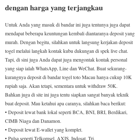
dengan harga yang terjangkau
Untuk Anda yang masuk di bandar ini juga tentunya juga dapat
mendapat beberapa keuntungan kembali diantaranya deposit yang
murah. Dengan begitu, silahkan untuk langsung kerjakan deposit
togel melalui langkah kontak kubu dukungan di spek live chat.
Tapi, di sini juga Anda dapat juga mengontak kontak personal
yang siap ialah WhatsApp, Line dan WeChat. Buat sekurang-
kurangnya deposit di bandar togel toto Macau hanya cukup 10K
rupiah saja. Akan tetapi, sementara untuk withdraw 50K.
Bahkan juga di site ini juga tentu siapkan sangat banyak teknik
buat deposit. Mau ketahui apa caranya, silahkan baca berikut:
• Deposit lewat bank lokal seperti BCA, BNI, BRI, Berdikari,
CIMB Niaga dan Danamon.
• Deposit lewat E-wallet yang komplet.
• Pulsa seperti Telkomsel, AXIS, Indosat, Tri.