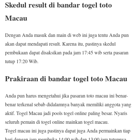
Skedul result di bandar togel toto
Macau
Dengan Anda masuk dan main di web ini juga tentu Anda pun
akan dapat mendapati result. Karena itu, pastinya skedul
pembukaan dapat disaksikan pada jam 17:45 wib serta pasaran
tutup 17:20 Wib.
Prakiraan di bandar togel toto Macau
Anda pun harus mengetahui jika pasaran toto macau ini benar-
benar terkenal sebab didalamnya banyak memiliki anggota yang
aktif. Togel Macau jadi pools togel online paling besar. Nyaris
seluruh pemain di togel online mainkan togel macau.
Togel macau ini juga pastinya dapat juga Anda permainkan tiap
hari dengan jam membuka 14:00 wib dan 13:00 jam tutupnya.