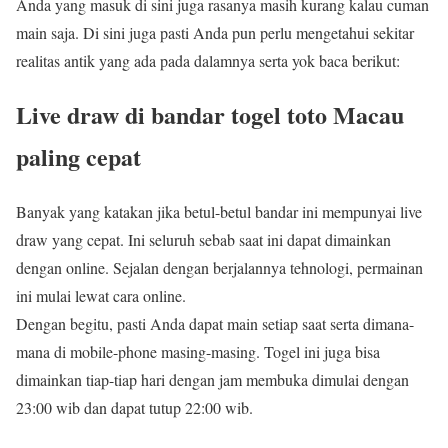
Anda yang masuk di sini juga rasanya masih kurang kalau cuman
main saja. Di sini juga pasti Anda pun perlu mengetahui sekitar
realitas antik yang ada pada dalamnya serta yok baca berikut:
Live draw di bandar togel toto Macau
paling cepat
Banyak yang katakan jika betul-betul bandar ini mempunyai live
draw yang cepat. Ini seluruh sebab saat ini dapat dimainkan
dengan online. Sejalan dengan berjalannya tehnologi, permainan
ini mulai lewat cara online.
Dengan begitu, pasti Anda dapat main setiap saat serta dimana-
mana di mobile-phone masing-masing. Togel ini juga bisa
dimainkan tiap-tiap hari dengan jam membuka dimulai dengan
23:00 wib dan dapat tutup 22:00 wib.