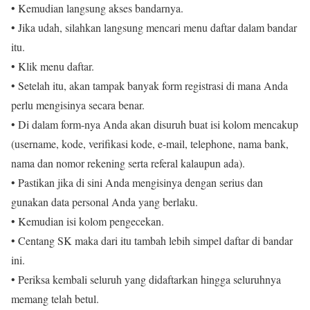
• Kemudian langsung akses bandarnya.
• Jika udah, silahkan langsung mencari menu daftar dalam bandar
itu.
• Klik menu daftar.
• Setelah itu, akan tampak banyak form registrasi di mana Anda
perlu mengisinya secara benar.
• Di dalam form-nya Anda akan disuruh buat isi kolom mencakup
(username, kode, verifikasi kode, e-mail, telephone, nama bank,
nama dan nomor rekening serta referal kalaupun ada).
• Pastikan jika di sini Anda mengisinya dengan serius dan
gunakan data personal Anda yang berlaku.
• Kemudian isi kolom pengecekan.
• Centang SK maka dari itu tambah lebih simpel daftar di bandar
ini.
• Periksa kembali seluruh yang didaftarkan hingga seluruhnya
memang telah betul.