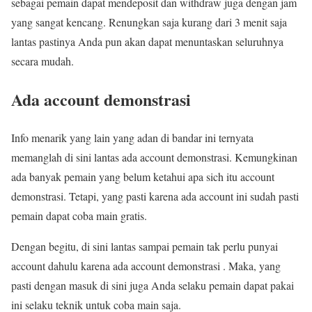
sebagai pemain dapat mendeposit dan withdraw juga dengan jam
yang sangat kencang. Renungkan saja kurang dari 3 menit saja
lantas pastinya Anda pun akan dapat menuntaskan seluruhnya
secara mudah.
Ada account demonstrasi
Info menarik yang lain yang adan di bandar ini ternyata
memanglah di sini lantas ada account demonstrasi. Kemungkinan
ada banyak pemain yang belum ketahui apa sich itu account
demonstrasi. Tetapi, yang pasti karena ada account ini sudah pasti
pemain dapat coba main gratis.
Dengan begitu, di sini lantas sampai pemain tak perlu punyai
account dahulu karena ada account demonstrasi . Maka, yang
pasti dengan masuk di sini juga Anda selaku pemain dapat pakai
ini selaku teknik untuk coba main saja.