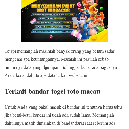
Tetapi memanglah masihlah banyak orang yang belum sadar
mengenai apa keuntungannya. Masalah ini pastilah sebab
minimnya data yang dijumpai . Sehingga, benar ada bagusnya
Anda kenal dahulu apa data terkait website ini.
Terkait bandar togel toto macau
Untuk Anda yang bakal masuk di bandar ini tentunya harus tahu
jika betul-betul bandar ini udah ada sudah lama. Memanglah
dahulunya masih dimainkan di bandar darat saat sebelum ada