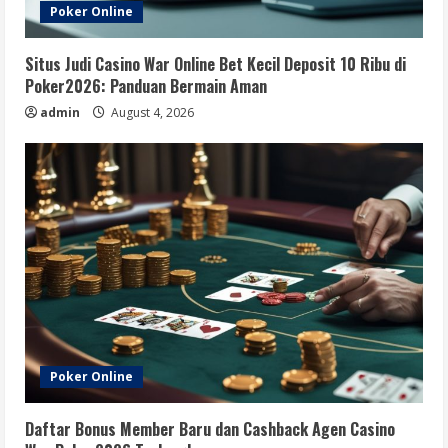
Poker Online
Situs Judi Casino War Online Bet Kecil Deposit 10 Ribu di
Poker2026: Panduan Bermain Aman
admin
August 4, 2026
Poker Online
Daftar Bonus Member Baru dan Cashback Agen Casino