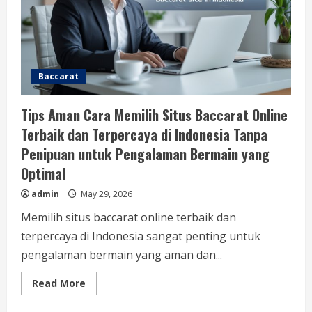
dengan
Winrate
Tinggi:
Panduan
Lengkap
untuk
Pemain
Baccarat
Tips Aman Cara Memilih Situs Baccarat Online
Terbaik dan Terpercaya di Indonesia Tanpa
Penipuan untuk Pengalaman Bermain yang
Optimal
admin
May 29, 2026
Memilih situs baccarat online terbaik dan
terpercaya di Indonesia sangat penting untuk
pengalaman bermain yang aman dan...
Read
Read More
more
about
Tips