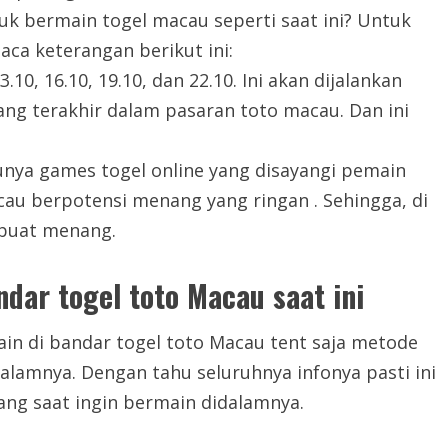
k bermain togel macau seperti saat ini? Untuk
baca keterangan berikut ini:
10, 16.10, 19.10, dan 22.10. Ini akan dijalankan
ang terakhir dalam pasaran toto macau. Dan ini
tunya games togel online yang disayangi pemain
cau berpotensi menang yang ringan . Sehingga, di
 buat menang.
dar togel toto Macau saat ini
main di bandar togel toto Macau tent saja metode
alamnya. Dengan tahu seluruhnya infonya pasti ini
ng saat ingin bermain didalamnya.