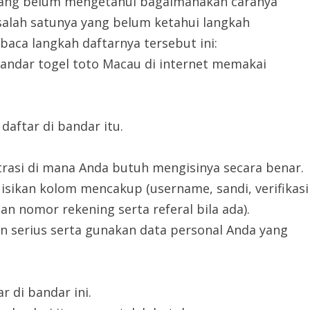
 yang belum mengetahui bagaimanakah caranya
salah satunya yang belum ketahui langkah
baca langkah daftarnya tersebut ini:
andar togel toto Macau di internet memakai
daftar di bandar itu.
strasi di mana Anda butuh mengisinya secara benar.
isikan kolom mencakup (username, sandi, verifikasi
an nomor rekening serta referal bila ada).
gan serius serta gunakan data personal Anda yang
r di bandar ini.