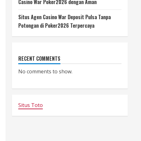
Casino War Poker2026 dengan Aman
Situs Agen Casino War Deposit Pulsa Tanpa
Potongan di Poker2026 Terpercaya
RECENT COMMENTS
No comments to show.
Situs Toto