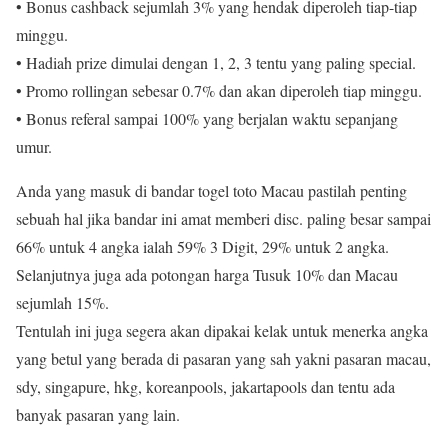
• Bonus cashback sejumlah 3% yang hendak diperoleh tiap-tiap
minggu.
• Hadiah prize dimulai dengan 1, 2, 3 tentu yang paling special.
• Promo rollingan sebesar 0.7% dan akan diperoleh tiap minggu.
• Bonus referal sampai 100% yang berjalan waktu sepanjang
umur.
Anda yang masuk di bandar togel toto Macau pastilah penting
sebuah hal jika bandar ini amat memberi disc. paling besar sampai
66% untuk 4 angka ialah 59% 3 Digit, 29% untuk 2 angka.
Selanjutnya juga ada potongan harga Tusuk 10% dan Macau
sejumlah 15%.
Tentulah ini juga segera akan dipakai kelak untuk menerka angka
yang betul yang berada di pasaran yang sah yakni pasaran macau,
sdy, singapure, hkg, koreanpools, jakartapools dan tentu ada
banyak pasaran yang lain.