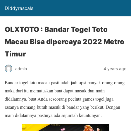
Diddyrascals
OLXTOTO : Bandar Togel Toto
Macau Bisa dipercaya 2022 Metro
Timur
admin
4 years ago
Bandar togel toto macau pasti udah jadi opsi banyak orang-orang
maka dari itu memutuskan buat dapat masuk dan main
didalamnya. buat Anda seseorang pecinta games togel juga
rasanya memang butuh masuk di bandar yang berikut. Dengan
main didalamnya pastinya ada sejumlah keuntungan.