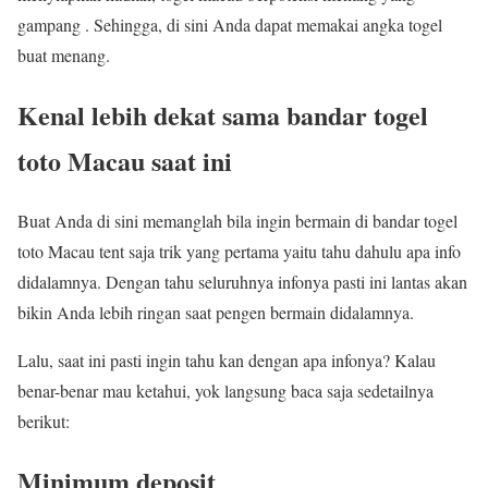
gampang . Sehingga, di sini Anda dapat memakai angka togel
buat menang.
Kenal lebih dekat sama bandar togel
toto Macau saat ini
Buat Anda di sini memanglah bila ingin bermain di bandar togel
toto Macau tent saja trik yang pertama yaitu tahu dahulu apa info
didalamnya. Dengan tahu seluruhnya infonya pasti ini lantas akan
bikin Anda lebih ringan saat pengen bermain didalamnya.
Lalu, saat ini pasti ingin tahu kan dengan apa infonya? Kalau
benar-benar mau ketahui, yok langsung baca saja sedetailnya
berikut:
Minimum deposit