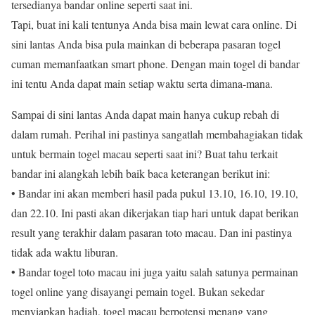
tersedianya bandar online seperti saat ini.
Tapi, buat ini kali tentunya Anda bisa main lewat cara online. Di
sini lantas Anda bisa pula mainkan di beberapa pasaran togel
cuman memanfaatkan smart phone. Dengan main togel di bandar
ini tentu Anda dapat main setiap waktu serta dimana-mana.
Sampai di sini lantas Anda dapat main hanya cukup rebah di
dalam rumah. Perihal ini pastinya sangatlah membahagiakan tidak
untuk bermain togel macau seperti saat ini? Buat tahu terkait
bandar ini alangkah lebih baik baca keterangan berikut ini:
• Bandar ini akan memberi hasil pada pukul 13.10, 16.10, 19.10,
dan 22.10. Ini pasti akan dikerjakan tiap hari untuk dapat berikan
result yang terakhir dalam pasaran toto macau. Dan ini pastinya
tidak ada waktu liburan.
• Bandar togel toto macau ini juga yaitu salah satunya permainan
togel online yang disayangi pemain togel. Bukan sekedar
menyiapkan hadiah, togel macau berpotensi menang yang