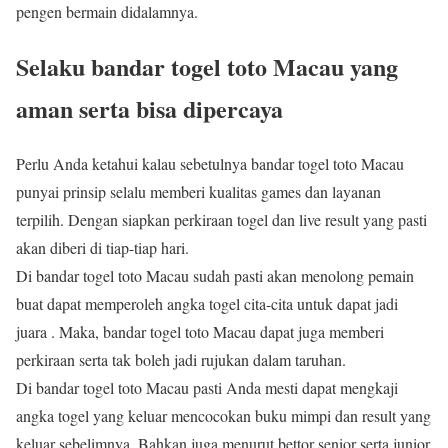
pengen bermain didalamnya.
Selaku bandar togel toto Macau yang
aman serta bisa dipercaya
Perlu Anda ketahui kalau sebetulnya bandar togel toto Macau
punyai prinsip selalu memberi kualitas games dan layanan
terpilih. Dengan siapkan perkiraan togel dan live result yang pasti
akan diberi di tiap-tiap hari.
Di bandar togel toto Macau sudah pasti akan menolong pemain
buat dapat memperoleh angka togel cita-cita untuk dapat jadi
juara . Maka, bandar togel toto Macau dapat juga memberi
perkiraan serta tak boleh jadi rujukan dalam taruhan.
Di bandar togel toto Macau pasti Anda mesti dapat mengkaji
angka togel yang keluar mencocokan buku mimpi dan result yang
keluar sebelimnya. Bahkan juga menurut bettor senior serta junior