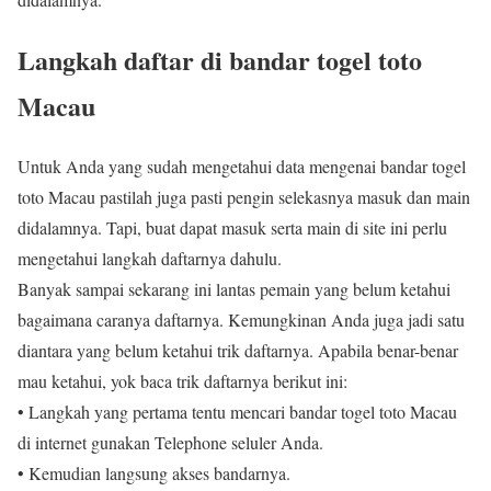
Langkah daftar di bandar togel toto
Macau
Untuk Anda yang sudah mengetahui data mengenai bandar togel
toto Macau pastilah juga pasti pengin selekasnya masuk dan main
didalamnya. Tapi, buat dapat masuk serta main di site ini perlu
mengetahui langkah daftarnya dahulu.
Banyak sampai sekarang ini lantas pemain yang belum ketahui
bagaimana caranya daftarnya. Kemungkinan Anda juga jadi satu
diantara yang belum ketahui trik daftarnya. Apabila benar-benar
mau ketahui, yok baca trik daftarnya berikut ini:
• Langkah yang pertama tentu mencari bandar togel toto Macau
di internet gunakan Telephone seluler Anda.
• Kemudian langsung akses bandarnya.