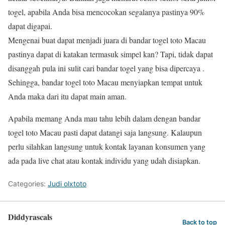
togel, apabila Anda bisa mencocokan segalanya pastinya 90%
dapat digapai.
Mengenai buat dapat menjadi juara di bandar togel toto Macau
pastinya dapat di katakan termasuk simpel kan? Tapi, tidak dapat
disanggah pula ini sulit cari bandar togel yang bisa dipercaya .
Sehingga, bandar togel toto Macau menyiapkan tempat untuk
Anda maka dari itu dapat main aman.
Apabila memang Anda mau tahu lebih dalam dengan bandar
togel toto Macau pasti dapat datangi saja langsung. Kalaupun
perlu silahkan langsung untuk kontak layanan konsumen yang
ada pada live chat atau kontak individu yang udah disiapkan.
Categories:
Judi olxtoto
Diddyrascals
Back to top