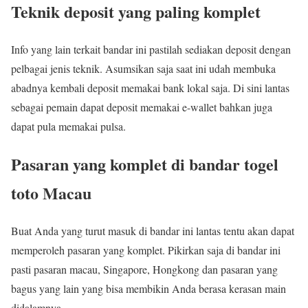
Teknik deposit yang paling komplet
Info yang lain terkait bandar ini pastilah sediakan deposit dengan
pelbagai jenis teknik. Asumsikan saja saat ini udah membuka
abadnya kembali deposit memakai bank lokal saja. Di sini lantas
sebagai pemain dapat deposit memakai e-wallet bahkan juga
dapat pula memakai pulsa.
Pasaran yang komplet di bandar togel
toto Macau
Buat Anda yang turut masuk di bandar ini lantas tentu akan dapat
memperoleh pasaran yang komplet. Pikirkan saja di bandar ini
pasti pasaran macau, Singapore, Hongkong dan pasaran yang
bagus yang lain yang bisa membikin Anda berasa kerasan main
didalamnya.