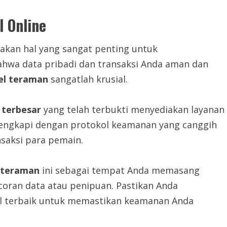
 Online
akan hal yang sangat penting untuk
hwa data pribadi dan transaksi Anda aman dan
gel teraman
sangatlah krusial.
 terbesar
yang telah terbukti menyediakan layanan
dilengkapi dengan protokol keamanan yang canggih
nsaksi para pemain.
l teraman
ini sebagai tempat Anda memasang
coran data atau penipuan. Pastikan Anda
el terbaik untuk memastikan keamanan Anda