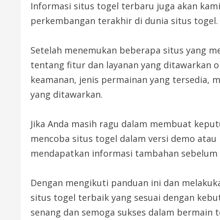
Informasi situs togel terbaru juga akan ka
perkembangan terakhir di dunia situs togel.
Setelah menemukan beberapa situs yang mena
tentang fitur dan layanan yang ditawarkan o
keamanan, jenis permainan yang tersedia, 
yang ditawarkan.
Jika Anda masih ragu dalam membuat kepu
mencoba situs togel dalam versi demo ata
mendapatkan informasi tambahan sebelum
Dengan mengikuti panduan ini dan melakuka
situs togel terbaik yang sesuai dengan keb
senang dan semoga sukses dalam bermain t