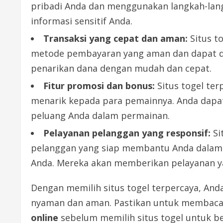
pribadi Anda dan menggunakan langkah-lan
informasi sensitif Anda.
Transaksi yang cepat dan aman:
Situs t
metode pembayaran yang aman dan dapat di
penarikan dana dengan mudah dan cepat.
Fitur promosi dan bonus:
Situs togel te
menarik kepada para pemainnya. Anda dapa
peluang Anda dalam permainan.
Pelayanan pelanggan yang responsif:
Si
pelanggan yang siap membantu Anda dalam
Anda. Mereka akan memberikan pelayanan y
Dengan memilih situs togel terpercaya, And
nyaman dan aman. Pastikan untuk membac
online
sebelum memilih situs togel untuk b