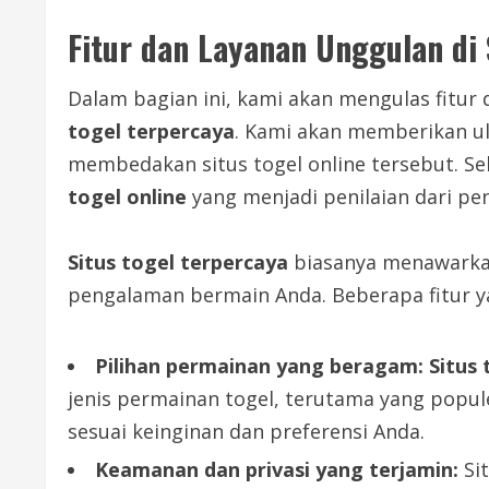
Fitur dan Layanan Unggulan di 
Dalam bagian ini, kami akan mengulas fitur
togel terpercaya
. Kami akan memberikan ula
membedakan situs togel online tersebut. S
togel online
yang menjadi penilaian dari pen
Situs togel terpercaya
biasanya menawarkan
pengalaman bermain Anda. Beberapa fitur 
Pilihan permainan yang beragam:
Situs
jenis permainan togel, terutama yang popul
sesuai keinginan dan preferensi Anda.
Keamanan dan privasi yang terjamin:
Si