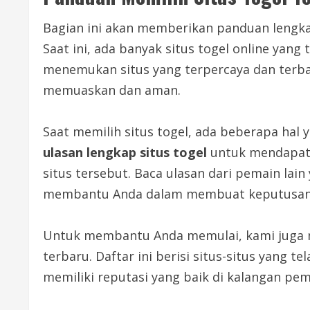
Bagian ini akan memberikan panduan lengka
Saat ini, ada banyak situs togel online yang 
menemukan situs yang terpercaya dan terb
memuaskan dan aman.
Saat memilih situs togel, ada beberapa hal
ulasan lengkap situs togel
untuk mendapatk
situs tersebut. Baca ulasan dari pemain lai
membantu Anda dalam membuat keputusan 
Untuk membantu Anda memulai, kami juga
terbaru. Daftar ini berisi situs-situs yang 
memiliki reputasi yang baik di kalangan pema