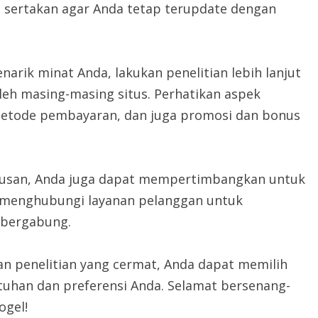
mi sertakan agar Anda tetap terupdate dengan
rik minat Anda, lakukan penelitian lebih lanjut
leh masing-masing situs. Perhatikan aspek
metode pembayaran, dan juga promosi dan bonus
tusan, Anda juga dapat mempertimbangkan untuk
u menghubungi layanan pelanggan untuk
 bergabung.
n penelitian yang cermat, Anda dapat memilih
utuhan dan preferensi Anda. Selamat bersenang-
ogel!