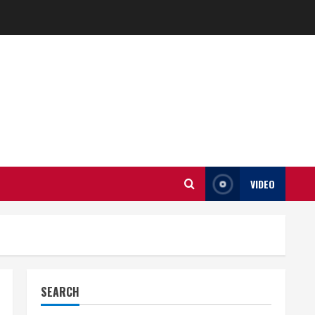
VIDEO
SEARCH