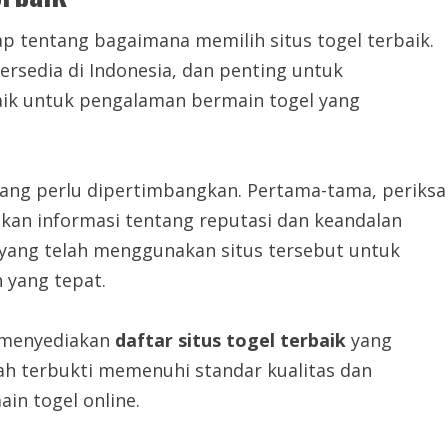
p tentang bagaimana memilih situs togel terbaik.
tersedia di Indonesia, dan penting untuk
aik untuk pengalaman bermain togel yang
 yang perlu dipertimbangkan. Pertama-tama, periksa
an informasi tentang reputasi dan keandalan
n yang telah menggunakan situs tersebut untuk
yang tepat.
 menyediakan
daftar situs togel terbaik
yang
telah terbukti memenuhi standar kualitas dan
in togel online.