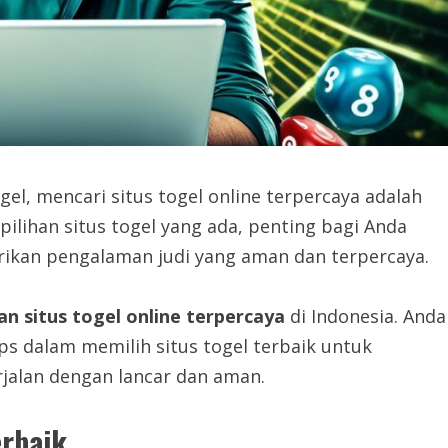
ogel, mencari situs togel online terpercaya adalah
ilihan situs togel yang ada, penting bagi Anda
kan pengalaman judi yang aman dan terpercaya.
an situs togel online terpercaya
di Indonesia. Anda
s dalam memilih situs togel terbaik untuk
jalan dengan lancar dan aman.
erbaik