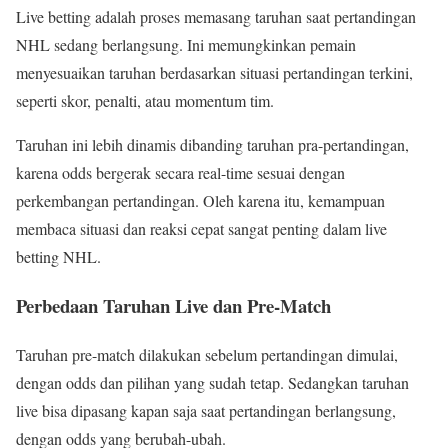
Live betting adalah proses memasang taruhan saat pertandingan
NHL sedang berlangsung. Ini memungkinkan pemain
menyesuaikan taruhan berdasarkan situasi pertandingan terkini,
seperti skor, penalti, atau momentum tim.
Taruhan ini lebih dinamis dibanding taruhan pra-pertandingan,
karena odds bergerak secara real-time sesuai dengan
perkembangan pertandingan. Oleh karena itu, kemampuan
membaca situasi dan reaksi cepat sangat penting dalam live
betting NHL.
Perbedaan Taruhan Live dan Pre-Match
Taruhan pre-match dilakukan sebelum pertandingan dimulai,
dengan odds dan pilihan yang sudah tetap. Sedangkan taruhan
live bisa dipasang kapan saja saat pertandingan berlangsung,
dengan odds yang berubah-ubah.