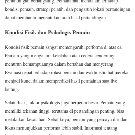
pertandingan berlangsung. Pemahaman mendalam terhadap
kondisi pemain, strategi pelatih, dan pengaruh lokasi pertandingan
dapat membantu menentukan arah hasil pertandingan.
Kondisi Fisik dan Psikologis Pemain
Kondisi fisik pemain sangat memengaruhi performa di atas es.
Pemain yang mengalami kelelahan atau cedera cenderung
menurun kemampuannya dalam bertahan dan menyerang.
Evaluasi cepat terhadap rotasi pemain dan waktu istirahat mereka
menjadi kunci dalam memprediksi hasil permainan saat live
betting.
Selain fisik, faktor psikologis juga berperan besar. Pemain yang
memiliki tekanan tinggi, terutama di pertandingan penting, bisa
melakukan kesalahan. Sebaliknya, pemain yang percaya diri dan
fokus menunjukkan performa lebih stabil. Informasi tentang