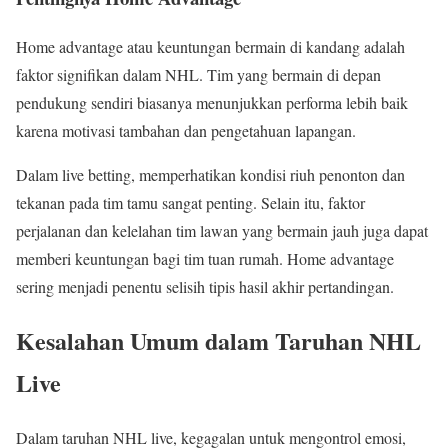
Home advantage atau keuntungan bermain di kandang adalah
faktor signifikan dalam NHL. Tim yang bermain di depan
pendukung sendiri biasanya menunjukkan performa lebih baik
karena motivasi tambahan dan pengetahuan lapangan.
Dalam live betting, memperhatikan kondisi riuh penonton dan
tekanan pada tim tamu sangat penting. Selain itu, faktor
perjalanan dan kelelahan tim lawan yang bermain jauh juga dapat
memberi keuntungan bagi tim tuan rumah. Home advantage
sering menjadi penentu selisih tipis hasil akhir pertandingan.
Kesalahan Umum dalam Taruhan NHL
Live
Dalam taruhan NHL live, kegagalan untuk mengontrol emosi,