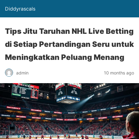
Diddyrascals
Tips Jitu Taruhan NHL Live Betting
di Setiap Pertandingan Seru untuk
Meningkatkan Peluang Menang
admin
10 months ago