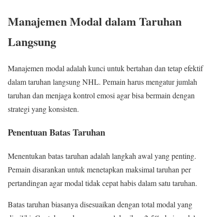
Manajemen Modal dalam Taruhan
Langsung
Manajemen modal adalah kunci untuk bertahan dan tetap efektif
dalam taruhan langsung NHL. Pemain harus mengatur jumlah
taruhan dan menjaga kontrol emosi agar bisa bermain dengan
strategi yang konsisten.
Penentuan Batas Taruhan
Menentukan batas taruhan adalah langkah awal yang penting.
Pemain disarankan untuk menetapkan maksimal taruhan per
pertandingan agar modal tidak cepat habis dalam satu taruhan.
Batas taruhan biasanya disesuaikan dengan total modal yang