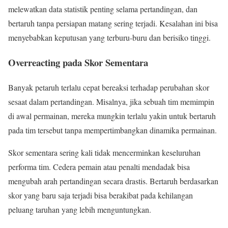
melewatkan data statistik penting selama pertandingan, dan
bertaruh tanpa persiapan matang sering terjadi. Kesalahan ini bisa
menyebabkan keputusan yang terburu-buru dan berisiko tinggi.
Overreacting pada Skor Sementara
Banyak petaruh terlalu cepat bereaksi terhadap perubahan skor
sesaat dalam pertandingan. Misalnya, jika sebuah tim memimpin
di awal permainan, mereka mungkin terlalu yakin untuk bertaruh
pada tim tersebut tanpa mempertimbangkan dinamika permainan.
Skor sementara sering kali tidak mencerminkan keseluruhan
performa tim. Cedera pemain atau penalti mendadak bisa
mengubah arah pertandingan secara drastis. Bertaruh berdasarkan
skor yang baru saja terjadi bisa berakibat pada kehilangan
peluang taruhan yang lebih menguntungkan.