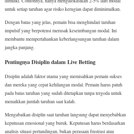
dimiliki. Contohnya, hanya mengalokasikan 2-5% dari modal
untuk setiap taruhan agar risiko kerugian dapat diminimalkan.
Dengan batas yang jelas, pemain bisa menghindari taruhan
impulsif yang berpotensi merusak keseimbangan modal. Ini
membantu mempertahankan keberlangsungan taruhan dalam
jangka panjang.
Pentingnya Disiplin dalam Live Betting
Disiplin adalah faktor utama yang memisahkan pemain sukses
dan mereka yang cepat kehilangan modal. Pemain harus patuh
pada batas taruhan yang sudah ditetapkan tanpa tergoda untuk
menaikkan jumlah taruhan saat kalah.
Mengabaikan disiplin saat taruhan langsung dapat menyebabkan
keputusan emosional yang buruk. Keputusan harus berdasarkan
analisis situasi pertandingan, bukan perasaan frustrasi atau