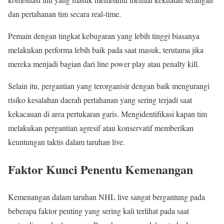
dan pertahanan tim secara real-time.
Pemain dengan tingkat kebugaran yang lebih tinggi biasanya
melakukan performa lebih baik pada saat masuk, terutama jika
mereka menjadi bagian dari line power play atau penalty kill.
Selain itu, pergantian yang terorganisir dengan baik mengurangi
risiko kesalahan daerah pertahanan yang sering terjadi saat
kekacauan di area pertukaran garis. Mengidentifikasi kapan tim
melakukan pergantian agresif atau konservatif memberikan
keuntungan taktis dalam taruhan live.
Faktor Kunci Penentu Kemenangan
Kemenangan dalam taruhan NHL live sangat bergantung pada
beberapa faktor penting yang sering kali terlihat pada saat