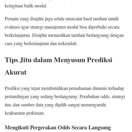
keinginan balik modal.
Pemain yang disiplin juga selalu mencatat hasil taruhan untuk
evaluasi agar strategi manajemen modal bisa diperbaiki secara
berkelanjutan. Disiplin memastikan taruhan berlangsung dengan
cara yang berkelanjutan dan terkendali.
Tips Jitu dalam Menyusun Prediksi
Akurat
Prediksi yang tepat membutuhkan pemahaman dinamis terhadap
pertandingan yang sedang berlangsung. Perubahan odds, strategi
tim, dan sumber data yang dipilih sangat memengaruhi
keakuratan perkiraan.
Mengikuti Pergerakan Odds Secara Langsung