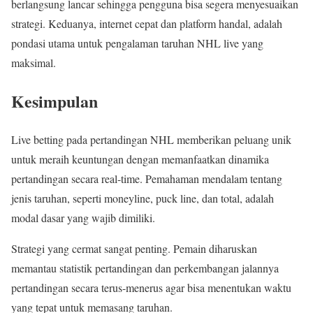
berlangsung lancar sehingga pengguna bisa segera menyesuaikan
strategi. Keduanya, internet cepat dan platform handal, adalah
pondasi utama untuk pengalaman taruhan NHL live yang
maksimal.
Kesimpulan
Live betting pada pertandingan NHL memberikan peluang unik
untuk meraih keuntungan dengan memanfaatkan dinamika
pertandingan secara real-time. Pemahaman mendalam tentang
jenis taruhan, seperti moneyline, puck line, dan total, adalah
modal dasar yang wajib dimiliki.
Strategi yang cermat sangat penting. Pemain diharuskan
memantau statistik pertandingan dan perkembangan jalannya
pertandingan secara terus-menerus agar bisa menentukan waktu
yang tepat untuk memasang taruhan.