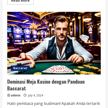
Read
Read More
more
about
Panduan
Baccarat
Dealer
Langsung
Profesional
Baccarat
Dominasi Meja Kasino dengan Panduan
Baccarat
admin
July 4, 2024
Halo pembaca yang budiman! Apakah Anda tertarik