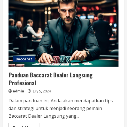
Baccarat
Panduan Baccarat Dealer Langsung
Profesional
admin
July 5, 2024
Dalam panduan ini, Anda akan mendapatkan tips
dan strategi untuk menjadi seorang pemain
Baccarat Dealer Langsung yang...