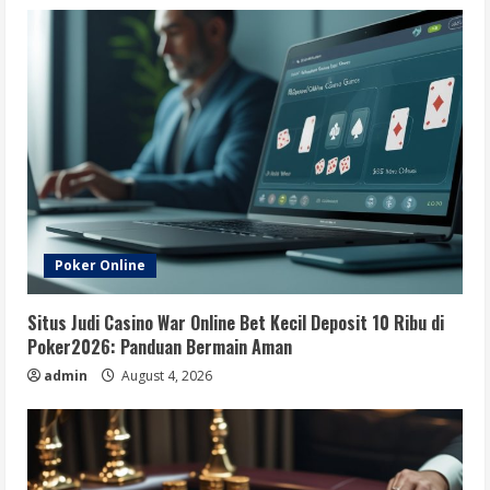
Poker Online
Situs Judi Casino War Online Bet Kecil Deposit 10 Ribu di
Poker2026: Panduan Bermain Aman
admin
August 4, 2026