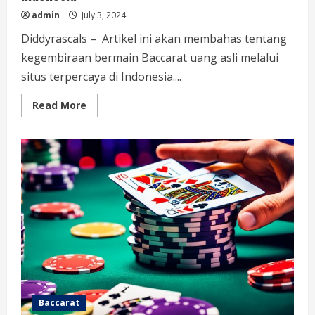
admin
July 3, 2024
Diddyrascals – Artikel ini akan membahas tentang
kegembiraan bermain Baccarat uang asli melalui
situs terpercaya di Indonesia....
Read
Read More
more
about
Mainkan
Baccarat
Uang
Asli
Terpercaya
di
Indonesia
Baccarat