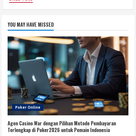
YOU MAY HAVE MISSED
Poker Online
Agen Casino War dengan Pilihan Metode Pembayaran
Terlengkap di Poker2026 untuk Pemain Indonesia