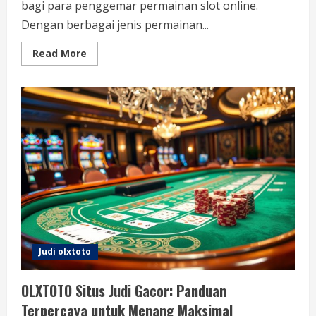
bagi para penggemar permainan slot online.
Dengan berbagai jenis permainan...
Read
Read More
more
about
Daftar
Judi
Slot
OLXTOTO:
Panduan
Lengkap
Untuk
Pemain
Pemula
Judi olxtoto
OLXTOTO Situs Judi Gacor: Panduan
Terpercaya untuk Menang Maksimal