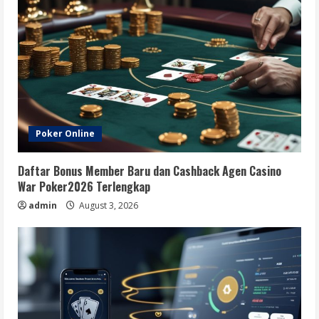
Poker Online
Daftar Bonus Member Baru dan Cashback Agen Casino
War Poker2026 Terlengkap
admin
August 3, 2026