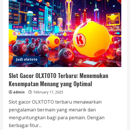
Online:
Panduan
Lengkap
untuk
Pemain
Pemula
Judi olxtoto
Slot Gacor OLXTOTO Terbaru: Menemukan
Kesempatan Menang yang Optimal
admin
February 17, 2025
Slot gacor OLXTOTO terbaru menawarkan
pengalaman bermain yang menarik dan
menguntungkan bagi para pemain. Dengan
berbagai fitur...