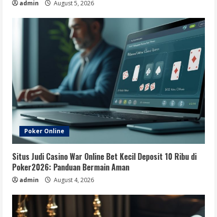
admin
August 5, 2026
Poker Online
Situs Judi Casino War Online Bet Kecil Deposit 10 Ribu di
Poker2026: Panduan Bermain Aman
admin
August 4, 2026