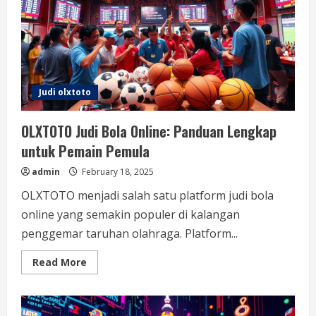
Bersama
Judi olxtoto
OLXTOTO Judi Bola Online: Panduan Lengkap
untuk Pemain Pemula
admin
February 18, 2025
OLXTOTO menjadi salah satu platform judi bola
online yang semakin populer di kalangan
penggemar taruhan olahraga. Platform...
Read
Read More
more
about
OLXTOTO
Judi
Bola