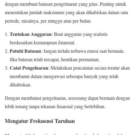
dengan membuat batasan pengeluaran yang jelas. Penting untuk
menentukan jumlah maksimum yang akan dihabiskan dalam satu
periode, misalnya, per minggu atau per bulan.
Tentukan Anggaran
: Buat anggaran yang realistis
berdasarkan kemampuan finansial.
Patuhi Batasan
: Jangan terlalu terbawa emosi saat bermain.
Jika batasan telah tercapai, hentikan permainan.
Catat Pengeluaran
: Melakukan pencatatan secara teratur akan
membantu dalam mengawasi seberapa banyak yang telah
dihabiskan.
Dengan membatasi pengeluaran, seseorang dapat bermain dengan
lebih tenang tanpa tekanan finansial yang berlebihan.
Mengatur Frekuensi Taruhan