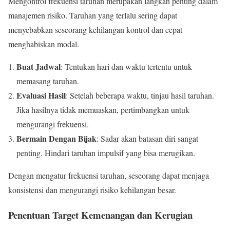
Mengontrol frekuensi taruhan merupakan langkah penting dalam
manajemen risiko. Taruhan yang terlalu sering dapat
menyebabkan seseorang kehilangan kontrol dan cepat
menghabiskan modal.
Buat Jadwal
: Tentukan hari dan waktu tertentu untuk
memasang taruhan.
Evaluasi Hasil
: Setelah beberapa waktu, tinjau hasil taruhan.
Jika hasilnya tidak memuaskan, pertimbangkan untuk
mengurangi frekuensi.
Bermain Dengan Bijak
: Sadar akan batasan diri sangat
penting. Hindari taruhan impulsif yang bisa merugikan.
Dengan mengatur frekuensi taruhan, seseorang dapat menjaga
konsistensi dan mengurangi risiko kehilangan besar.
Penentuan Target Kemenangan dan Kerugian