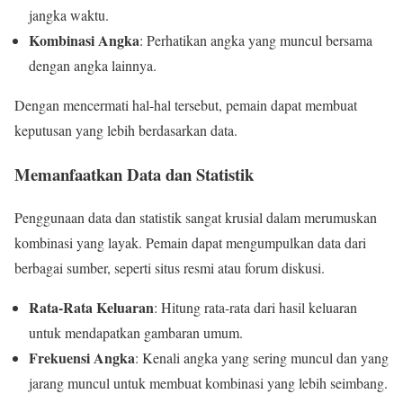
jangka waktu.
Kombinasi Angka
: Perhatikan angka yang muncul bersama
dengan angka lainnya.
Dengan mencermati hal-hal tersebut, pemain dapat membuat
keputusan yang lebih berdasarkan data.
Memanfaatkan Data dan Statistik
Penggunaan data dan statistik sangat krusial dalam merumuskan
kombinasi yang layak. Pemain dapat mengumpulkan data dari
berbagai sumber, seperti situs resmi atau forum diskusi.
Rata-Rata Keluaran
: Hitung rata-rata dari hasil keluaran
untuk mendapatkan gambaran umum.
Frekuensi Angka
: Kenali angka yang sering muncul dan yang
jarang muncul untuk membuat kombinasi yang lebih seimbang.