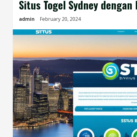
Situs Togel Sydney dengan 
admin
February 20, 2024