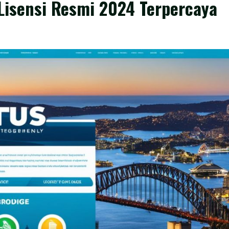
Lisensi Resmi 2024 Terpercaya