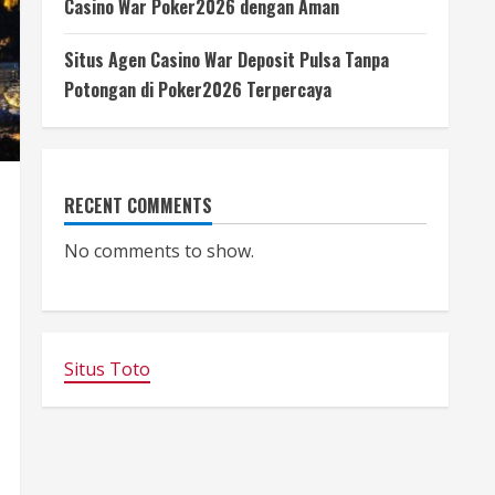
Casino War Poker2026 dengan Aman
Situs Agen Casino War Deposit Pulsa Tanpa
Potongan di Poker2026 Terpercaya
RECENT COMMENTS
No comments to show.
Situs Toto