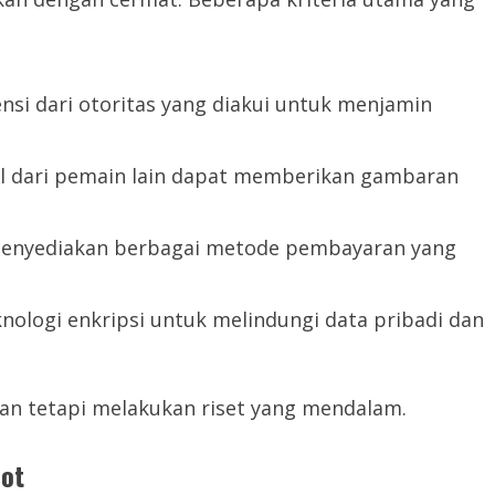
sensi dari otoritas yang diakui untuk menjamin
ial dari pemain lain dapat memberikan gambaran
 menyediakan berbagai metode pembayaran yang
eknologi enkripsi untuk melindungi data pribadi dan
lan tetapi melakukan riset yang mendalam.
lot