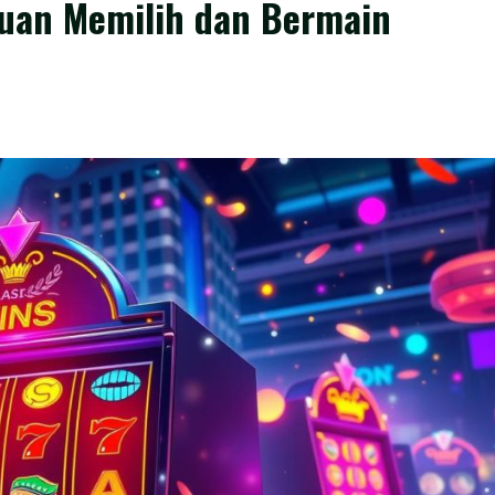
duan Memilih dan Bermain