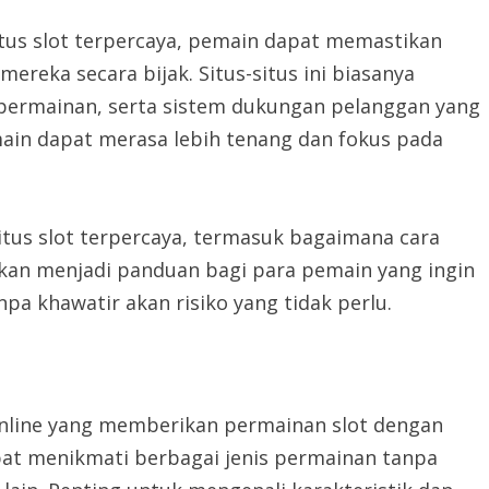
itus slot terpercaya, pemain dapat memastikan
reka secara bijak. Situs-situs ini biasanya
 permainan, serta sistem dukungan pelanggan yang
emain dapat merasa lebih tenang dan fokus pada
itus slot terpercaya, termasuk bagaimana cara
 akan menjadi panduan bagi para pemain yang ingin
a khawatir akan risiko yang tidak perlu.
online yang memberikan permainan slot dengan
at menikmati berbagai jenis permainan tanpa