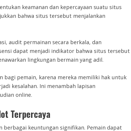
nentukan keamanan dan kepercayaan suatu situs
njukkan bahwa situs tersebut menjalankan
si, audit permainan secara berkala, dan
sensi dapat menjadi indikator bahwa situs tersebut
enawarkan lingkungan bermain yang adil.
man bagi pemain, karena mereka memiliki hak untuk
rjadi kesalahan. Ini menambah lapisan
udian online.
lot Terpercaya
n berbagai keuntungan signifikan. Pemain dapat