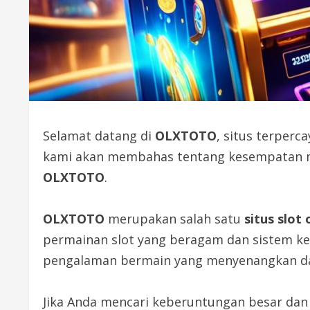
Selamat datang di
OLXTOTO
, situs terperca
kami akan membahas tentang kesempatan 
OLXTOTO
.
OLXTOTO
merupakan salah satu
situs slot 
permainan slot yang beragam dan sistem k
pengalaman bermain yang menyenangkan d
Jika Anda mencari keberuntungan besar da