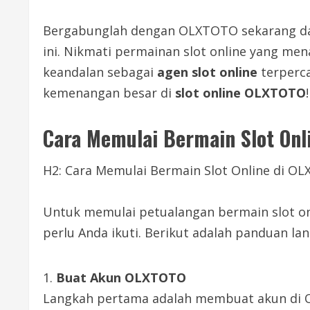
Bergabunglah dengan OLXTOTO sekarang dan 
ini. Nikmati permainan slot online yang me
keandalan sebagai
agen slot online
terperca
kemenangan besar di
slot online OLXTOTO
!
Cara Memulai Bermain Slot Onl
H2: Cara Memulai Bermain Slot Online di O
Untuk memulai petualangan bermain slot o
perlu Anda ikuti. Berikut adalah panduan l
Buat Akun OLXTOTO
Langkah pertama adalah membuat akun di 