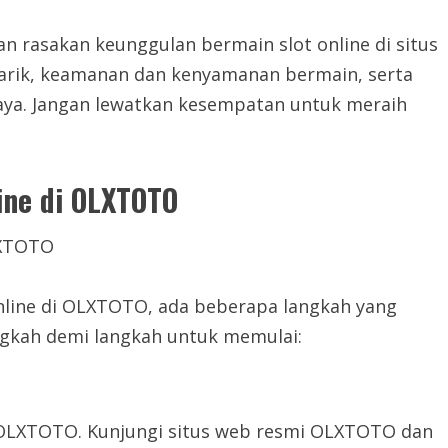
rasakan keunggulan bermain slot online di situs
narik, keamanan dan kenyamanan bermain, serta
ya. Jangan lewatkan kesempatan untuk meraih
ine di OLXTOTO
LXTOTO
nline di OLXTOTO, ada beberapa langkah yang
angkah demi langkah untuk memulai:
OLXTOTO. Kunjungi situs web resmi OLXTOTO dan