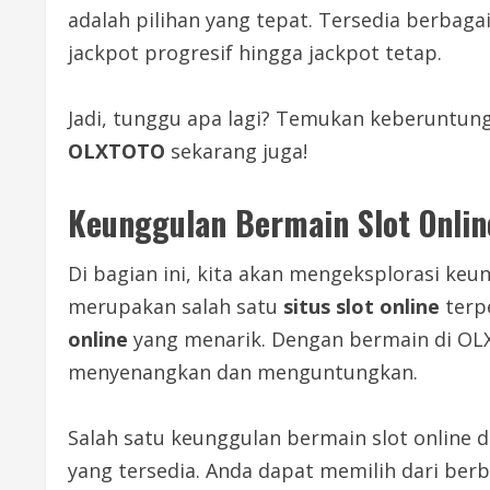
adalah pilihan yang tepat. Tersedia berbagai
jackpot progresif hingga jackpot tetap.
Jadi, tunggu apa lagi? Temukan keberuntung
OLXTOTO
sekarang juga!
Keunggulan Bermain Slot Onlin
Di bagian ini, kita akan mengeksplorasi ke
merupakan salah satu
situs slot online
terp
online
yang menarik. Dengan bermain di O
menyenangkan dan menguntungkan.
Salah satu keunggulan bermain slot online
yang tersedia. Anda dapat memilih dari ber