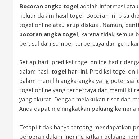
Bocoran angka togel
adalah informasi ata
keluar dalam hasil togel. Bocoran ini bisa d
togel online atau grup diskusi. Namun, pen
bocoran angka togel
, karena tidak semua b
berasal dari sumber terpercaya dan gunakan
Setiap hari, prediksi togel online hadir de
dalam hasil
togel hari ini
. Prediksi togel o
dalam memilih angka-angka yang potensial u
togel online yang terpercaya dan memiliki r
yang akurat. Dengan melakukan riset dan me
Anda dapat meningkatkan peluang kemena
Tetapi tidak hanya tentang mendapatkan pred
berperan dalam meningkatkan peluang kemen