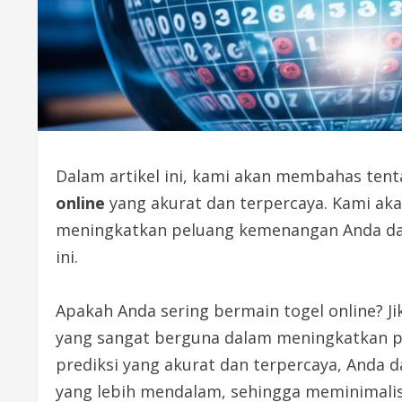
Dalam artikel ini, kami akan membahas te
online
yang akurat dan terpercaya. Kami ak
meningkatkan peluang kemenangan Anda d
ini.
Apakah Anda sering bermain togel online? Ji
yang sangat berguna dalam meningkatkan
prediksi yang akurat dan terpercaya, Anda
yang lebih mendalam, sehingga meminimalis