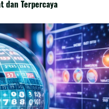
at dan Terpercaya