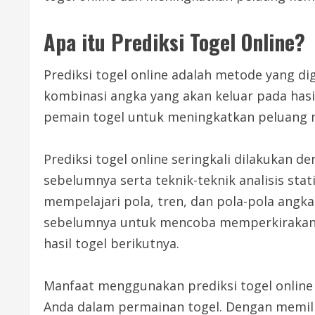
Apa itu Prediksi Togel Online?
Prediksi togel online adalah metode yang 
kombinasi angka yang akan keluar pada hasil
pemain togel untuk meningkatkan peluang
Prediksi togel online seringkali dilakukan d
sebelumnya serta teknik-teknik analisis stati
mempelajari pola, tren, dan pola-pola angka
sebelumnya untuk mencoba memperkirakan 
hasil togel berikutnya.
Manfaat menggunakan prediksi togel onlin
Anda dalam permainan togel. Dengan memili