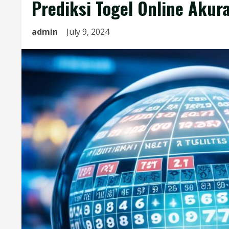
Prediksi Togel Online Akur
admin
July 9, 2024