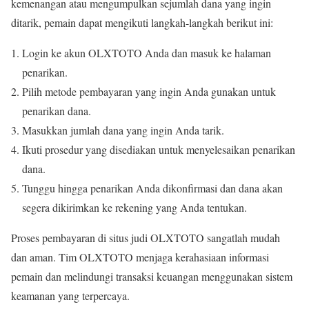
kemenangan atau mengumpulkan sejumlah dana yang ingin
ditarik, pemain dapat mengikuti langkah-langkah berikut ini:
Login ke akun OLXTOTO Anda dan masuk ke halaman
penarikan.
Pilih metode pembayaran yang ingin Anda gunakan untuk
penarikan dana.
Masukkan jumlah dana yang ingin Anda tarik.
Ikuti prosedur yang disediakan untuk menyelesaikan penarikan
dana.
Tunggu hingga penarikan Anda dikonfirmasi dan dana akan
segera dikirimkan ke rekening yang Anda tentukan.
Proses pembayaran di situs judi OLXTOTO sangatlah mudah
dan aman. Tim OLXTOTO menjaga kerahasiaan informasi
pemain dan melindungi transaksi keuangan menggunakan sistem
keamanan yang terpercaya.