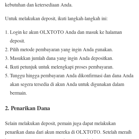
kebutuhan dan ketersediaan Anda.
Untuk melakukan deposit, ikuti langkah-langkah ini:
Login ke akun OLXTOTO Anda dan masuk ke halaman
deposit.
Pilih metode pembayaran yang ingin Anda gunakan.
Masukkan jumlah dana yang ingin Anda depositkan.
Ikuti petunjuk untuk melengkapi proses pembayaran.
Tunggu hingga pembayaran Anda dikonfirmasi dan dana Anda
akan segera tersedia di akun Anda untuk digunakan dalam
bermain.
2. Penarikan Dana
Selain melakukan deposit, pemain juga dapat melakukan
penarikan dana dari akun mereka di OLXTOTO. Setelah meraih