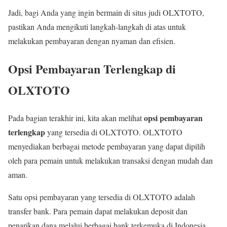
Jadi, bagi Anda yang ingin bermain di situs judi OLXTOTO,
pastikan Anda mengikuti langkah-langkah di atas untuk
melakukan pembayaran dengan nyaman dan efisien.
Opsi Pembayaran Terlengkap di
OLXTOTO
opsi pembayaran
Pada bagian terakhir ini, kita akan melihat
terlengkap
yang tersedia di OLXTOTO. OLXTOTO
menyediakan berbagai metode pembayaran yang dapat dipilih
oleh para pemain untuk melakukan transaksi dengan mudah dan
aman.
Satu opsi pembayaran yang tersedia di OLXTOTO adalah
transfer bank. Para pemain dapat melakukan deposit dan
penarikan dana melalui berbagai bank terkemuka di Indonesia.