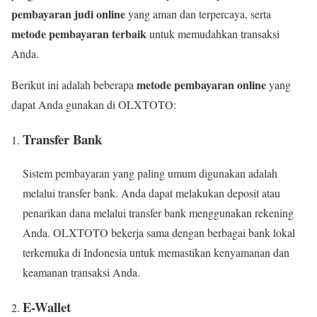
pembayaran judi online
yang aman dan terpercaya, serta
metode pembayaran terbaik
untuk memudahkan transaksi
Anda.
metode pembayaran online
Berikut ini adalah beberapa
yang
dapat Anda gunakan di OLXTOTO:
Transfer Bank
Sistem pembayaran yang paling umum digunakan adalah
melalui transfer bank. Anda dapat melakukan deposit atau
penarikan dana melalui transfer bank menggunakan rekening
Anda. OLXTOTO bekerja sama dengan berbagai bank lokal
terkemuka di Indonesia untuk memastikan kenyamanan dan
keamanan transaksi Anda.
E-Wallet