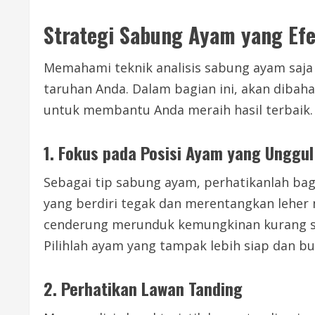
Strategi Sabung Ayam yang Efe
Memahami teknik analisis sabung ayam saja
taruhan Anda. Dalam bagian ini, akan dibah
untuk membantu Anda meraih hasil terbaik.
1. Fokus pada Posisi Ayam yang Unggul
Sebagai tip sabung ayam, perhatikanlah ba
yang berdiri tegak dan merentangkan leher
cenderung merunduk kemungkinan kurang si
Pilihlah ayam yang tampak lebih siap dan bu
2. Perhatikan Lawan Tanding