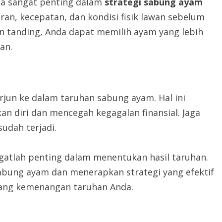
uga sangat penting dalam
strategi sabung ayam
uran, kecepatan, dan kondisi fisik lawan sebelum
 tanding, Anda dapat memilih ayam yang lebih
an.
jun ke dalam taruhan sabung ayam. Hal ini
 diri dan mencegah kegagalan finansial. Jaga
udah terjadi.
gatlah penting dalam menentukan hasil taruhan.
 sabung ayam dan menerapkan strategi yang efektif
uang kemenangan taruhan Anda.