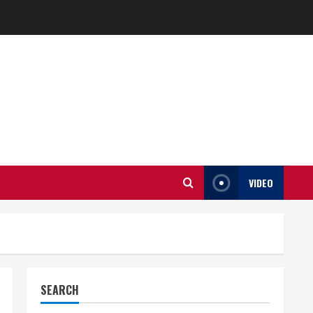
VIDEO
SEARCH