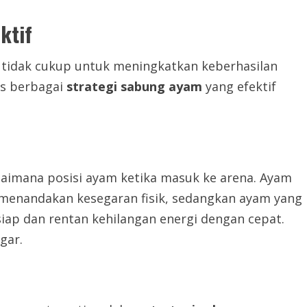
ktif
 tidak cukup untuk meningkatkan keberhasilan
as berbagai
strategi sabung ayam
yang efektif
gaimana posisi ayam ketika masuk ke arena. Ayam
 menandakan kesegaran fisik, sedangkan ayam yang
ap dan rentan kehilangan energi dengan cepat.
gar.