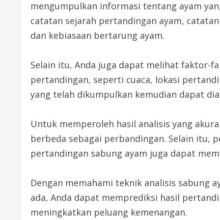
mengumpulkan informasi tentang ayam yang 
catatan sejarah pertandingan ayam, catatan
dan kebiasaan bertarung ayam.
Selain itu, Anda juga dapat melihat faktor-
pertandingan, seperti cuaca, lokasi pertan
yang telah dikumpulkan kemudian dapat dian
Untuk memperoleh hasil analisis yang akur
berbeda sebagai perbandingan. Selain itu,
pertandingan sabung ayam juga dapat mempe
Dengan memahami teknik analisis sabung a
ada, Anda dapat memprediksi hasil pertand
meningkatkan peluang kemenangan.