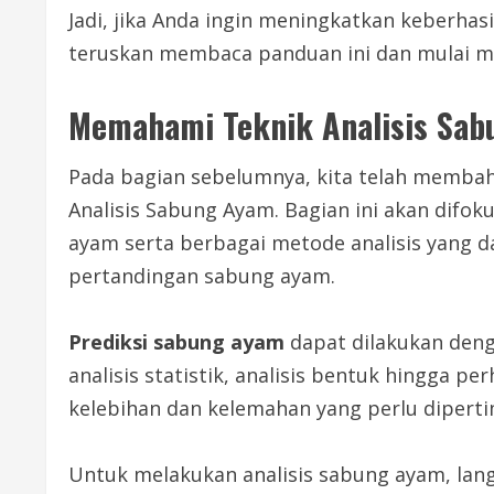
Jadi, jika Anda ingin meningkatkan keberha
teruskan membaca panduan ini dan mulai 
Memahami Teknik Analisis Sa
Pada bagian sebelumnya, kita telah memba
Analisis Sabung Ayam. Bagian ini akan difo
ayam serta berbagai metode analisis yang 
pertandingan sabung ayam.
Prediksi sabung ayam
dapat dilakukan deng
analisis statistik, analisis bentuk hingga p
kelebihan dan kelemahan yang perlu diperti
Untuk melakukan analisis sabung ayam, lan