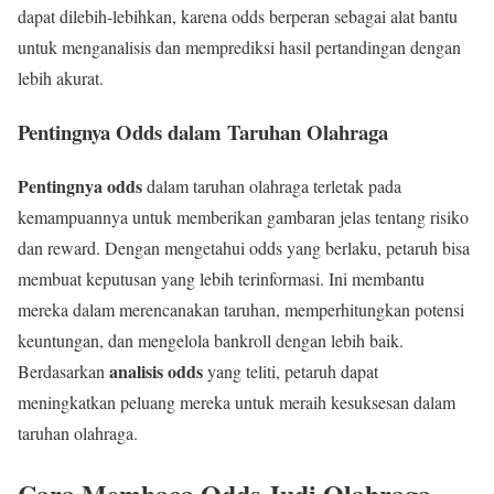
dapat dilebih-lebihkan, karena odds berperan sebagai alat bantu
untuk menganalisis dan memprediksi hasil pertandingan dengan
lebih akurat.
Pentingnya Odds dalam Taruhan Olahraga
Pentingnya odds
dalam taruhan olahraga terletak pada
kemampuannya untuk memberikan gambaran jelas tentang risiko
dan reward. Dengan mengetahui odds yang berlaku, petaruh bisa
membuat keputusan yang lebih terinformasi. Ini membantu
mereka dalam merencanakan taruhan, memperhitungkan potensi
keuntungan, dan mengelola bankroll dengan lebih baik.
analisis odds
Berdasarkan
yang teliti, petaruh dapat
meningkatkan peluang mereka untuk meraih kesuksesan dalam
taruhan olahraga.
Cara Membaca Odds Judi Olahraga