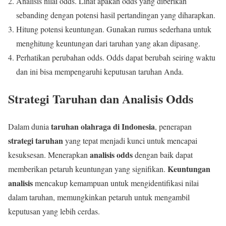
Analisis nilai odds. Lihat apakah odds yang diberikan
sebanding dengan potensi hasil pertandingan yang diharapkan.
Hitung potensi keuntungan. Gunakan rumus sederhana untuk
menghitung keuntungan dari taruhan yang akan dipasang.
Perhatikan perubahan odds. Odds dapat berubah seiring waktu
dan ini bisa mempengaruhi keputusan taruhan Anda.
Strategi Taruhan dan Analisis Odds
taruhan olahraga di Indonesia
Dalam dunia
, penerapan
strategi taruhan
yang tepat menjadi kunci untuk mencapai
analisis odds
kesuksesan. Menerapkan
dengan baik dapat
Keuntungan
memberikan petaruh keuntungan yang signifikan.
analisis
mencakup kemampuan untuk mengidentifikasi nilai
dalam taruhan, memungkinkan petaruh untuk mengambil
keputusan yang lebih cerdas.