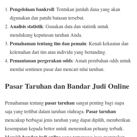
Pengelolaan bankroll
: Tentukan jumlah dana yang akan
digunakan dan patuhi batasan tersebut.
Analisis statistik
: Gunakan data dan statistik untuk
mendukung keputusan taruhan Anda.
Pemahaman tentang tim dan pemain
: Kenali kekuatan dan
kelemahan dari tim atau individu yang bertanding.
Pemantauan pergerakan odds
: Amati perubahan odds untuk
menilai sentimen pasar dan mencari nilai taruhan.
Pasar Taruhan dan Bandar Judi Online
pasar taruhan
Pemahaman tentang
sangat penting bagi siapa
Pasar taruhan
saja yang terlibat dalam taruhan olahraga.
mencakup berbagai jenis taruhan yang dapat dipilih, memberikan
kesempatan kepada bettor untuk menemukan peluang terbaik.
bandar judi online
Memilih
yang terpercaya juga merupakan