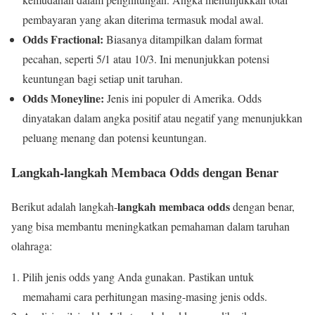
pembayaran yang akan diterima termasuk modal awal.
Odds Fractional:
Biasanya ditampilkan dalam format
pecahan, seperti 5/1 atau 10/3. Ini menunjukkan potensi
keuntungan bagi setiap unit taruhan.
Odds Moneyline:
Jenis ini populer di Amerika. Odds
dinyatakan dalam angka positif atau negatif yang menunjukkan
peluang menang dan potensi keuntungan.
Langkah-langkah Membaca Odds dengan Benar
langkah membaca odds
Berikut adalah langkah-
dengan benar,
yang bisa membantu meningkatkan pemahaman dalam taruhan
olahraga:
Pilih jenis odds yang Anda gunakan. Pastikan untuk
memahami cara perhitungan masing-masing jenis odds.