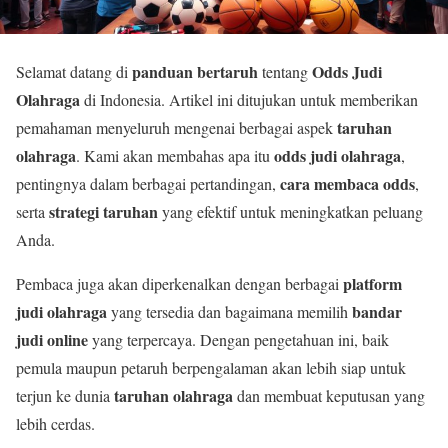
panduan bertaruh
Odds Judi
Selamat datang di
tentang
Olahraga
di Indonesia. Artikel ini ditujukan untuk memberikan
taruhan
pemahaman menyeluruh mengenai berbagai aspek
olahraga
odds judi olahraga
. Kami akan membahas apa itu
,
cara membaca odds
pentingnya dalam berbagai pertandingan,
,
strategi taruhan
serta
yang efektif untuk meningkatkan peluang
Anda.
platform
Pembaca juga akan diperkenalkan dengan berbagai
judi olahraga
bandar
yang tersedia dan bagaimana memilih
judi online
yang terpercaya. Dengan pengetahuan ini, baik
pemula maupun petaruh berpengalaman akan lebih siap untuk
taruhan olahraga
terjun ke dunia
dan membuat keputusan yang
lebih cerdas.