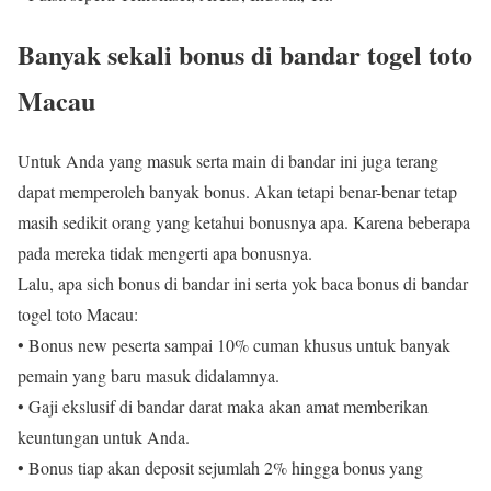
Banyak sekali bonus di bandar togel toto
Macau
Untuk Anda yang masuk serta main di bandar ini juga terang
dapat memperoleh banyak bonus. Akan tetapi benar-benar tetap
masih sedikit orang yang ketahui bonusnya apa. Karena beberapa
pada mereka tidak mengerti apa bonusnya.
Lalu, apa sich bonus di bandar ini serta yok baca bonus di bandar
togel toto Macau:
• Bonus new peserta sampai 10% cuman khusus untuk banyak
pemain yang baru masuk didalamnya.
• Gaji ekslusif di bandar darat maka akan amat memberikan
keuntungan untuk Anda.
• Bonus tiap akan deposit sejumlah 2% hingga bonus yang