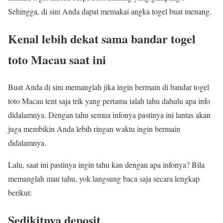
Sehingga, di sini Anda dapat memakai angka togel buat menang.
Kenal lebih dekat sama bandar togel
toto Macau saat ini
Buat Anda di sini memanglah jika ingin bermain di bandar togel
toto Macau tent saja trik yang pertama ialah tahu dahulu apa info
didalamnya. Dengan tahu semua infonya pastinya ini lantas akan
juga membikin Anda lebih ringan waktu ingin bermain
didalamnya.
Lalu, saat ini pastinya ingin tahu kan dengan apa infonya? Bila
memanglah mau tahu, yok langsung baca saja secara lengkap
berikut:
Sedikitnya deposit