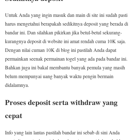
Untuk Anda yang ingin masuk dan main di site ini sudah pasti
harus mengetahui berapakah sedikitnya deposit yang berada di
bandar ini. Dan silahkan pikirkan jika betul-betul sekurang-
kurangnya deposit di website ini amat rendah cuma 10K saja.
Dengan nilai cuman 10K di blog ini pastilah Anda dapat
permainkan seenak permainan togel yang ada pada bandar ini.
Bahkan juga ini bakal membantu banyak pemula yang masih
belum mempunyai uang banyak waktu pengin bermain
didalamnya.
Proses deposit serta withdraw yang
cepat
Info yang lain lantas pastilah bandar ini sebab di sini Anda