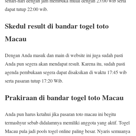
sehari-hari dengan jam membuka mulai dengan 23:00 wib serta
dapat tutup 22:00 wib.
Skedul result di bandar togel toto
Macau
Dengan Anda masuk dan main di website ini juga sudah pasti
Anda pun segera akan mendapat result. Karena itu, sudah pasti
agenda pembukaan segera dapat disaksikan di waktu 17:45 wib
serta pasaran tutup 17:20 Wib.
Prakiraan di bandar togel toto Macau
Anda pun harus ketahui jika pasaran toto macau ini begitu
termashyur sebab didalamnya memiliki anggota yang aktif. Togel
Macau pula jadi pools togel online paling besar. Nyaris semuanya