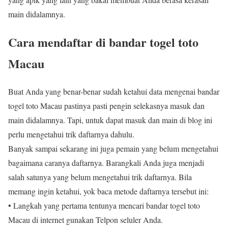
main didalamnya.
Cara mendaftar di bandar togel toto
Macau
Buat Anda yang benar-benar sudah ketahui data mengenai bandar
togel toto Macau pastinya pasti pengin selekasnya masuk dan
main didalamnya. Tapi, untuk dapat masuk dan main di blog ini
perlu mengetahui trik daftarnya dahulu.
Banyak sampai sekarang ini juga pemain yang belum mengetahui
bagaimana caranya daftarnya. Barangkali Anda juga menjadi
salah satunya yang belum mengetahui trik daftarnya. Bila
memang ingin ketahui, yok baca metode daftarnya tersebut ini:
• Langkah yang pertama tentunya mencari bandar togel toto
Macau di internet gunakan Telpon seluler Anda.