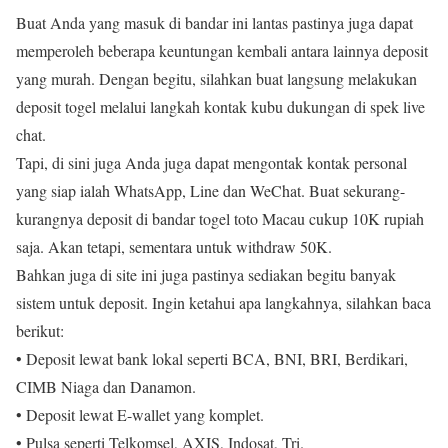
Buat Anda yang masuk di bandar ini lantas pastinya juga dapat
memperoleh beberapa keuntungan kembali antara lainnya deposit
yang murah. Dengan begitu, silahkan buat langsung melakukan
deposit togel melalui langkah kontak kubu dukungan di spek live
chat.
Tapi, di sini juga Anda juga dapat mengontak kontak personal
yang siap ialah WhatsApp, Line dan WeChat. Buat sekurang-
kurangnya deposit di bandar togel toto Macau cukup 10K rupiah
saja. Akan tetapi, sementara untuk withdraw 50K.
Bahkan juga di site ini juga pastinya sediakan begitu banyak
sistem untuk deposit. Ingin ketahui apa langkahnya, silahkan baca
berikut:
• Deposit lewat bank lokal seperti BCA, BNI, BRI, Berdikari,
CIMB Niaga dan Danamon.
• Deposit lewat E-wallet yang komplet.
• Pulsa seperti Telkomsel, AXIS, Indosat, Tri.