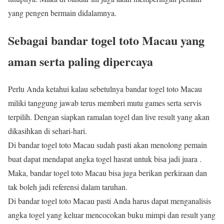
yang pengen bermain didalamnya.
Sebagai bandar togel toto Macau yang
aman serta paling dipercaya
Perlu Anda ketahui kalau sebetulnya bandar togel toto Macau
miliki tanggung jawab terus memberi mutu games serta servis
terpilih. Dengan siapkan ramalan togel dan live result yang akan
dikasihkan di sehari-hari.
Di bandar togel toto Macau sudah pasti akan menolong pemain
buat dapat mendapat angka togel hasrat untuk bisa jadi juara .
Maka, bandar togel toto Macau bisa juga berikan perkiraan dan
tak boleh jadi referensi dalam taruhan.
Di bandar togel toto Macau pasti Anda harus dapat menganalisis
angka togel yang keluar mencocokan buku mimpi dan result yang