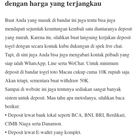
dengan harga yang terjangkau
Buat Anda yang masuk di bandar ini juga tentu bisa juga
mendapati sejumlah keuntungan kembali satu diantaranya deposit
yang murah. Karena itu, silahkan buat langsung kerjakan deposit
togel dengan secara kontak kubu dukungan di spek live chat.
Tapi, di sini juga Anda bisa juga mengabari kontak pribadi yang
siap ialah WhatsApp, Line serta WeChat. Untuk minimum
deposit di bandar togel toto Macau cukup cuma 10K rupiah saja.
Akan tetapi, sementara buat withdraw 50K.
Sampai di website ini juga tentunya sediakan sangat banyak
sistem untuk deposit. Mau tahu apa metodanya, silahkan baca
berikut:
• Deposit lewat bank lokal seperti BCA, BNI, BRI, Berdikari,
CIMB Niaga serta Danamon.
• Deposit lewat E-wallet yang komplet.