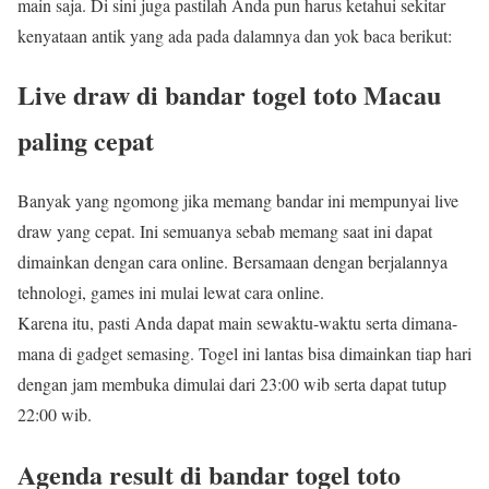
main saja. Di sini juga pastilah Anda pun harus ketahui sekitar
kenyataan antik yang ada pada dalamnya dan yok baca berikut:
Live draw di bandar togel toto Macau
paling cepat
Banyak yang ngomong jika memang bandar ini mempunyai live
draw yang cepat. Ini semuanya sebab memang saat ini dapat
dimainkan dengan cara online. Bersamaan dengan berjalannya
tehnologi, games ini mulai lewat cara online.
Karena itu, pasti Anda dapat main sewaktu-waktu serta dimana-
mana di gadget semasing. Togel ini lantas bisa dimainkan tiap hari
dengan jam membuka dimulai dari 23:00 wib serta dapat tutup
22:00 wib.
Agenda result di bandar togel toto