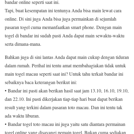
bandar online seperti saat ini.
Tapi, buat kesempatan ini tentunya Anda bisa main lewat cara
online. Di sini juga Anda bisa juga permainkan di sejumlah
pasaran togel cuma memanfaatkan smart phone. Dengan main
togel di bandar ini sudah pasti Anda dapat main sewaktu-waktu
serta dimana-mana.
Bahkan juga di sini lantas Anda dapat main cukup dengan tiduran
dalam rumah. Perihal ini tentu amat membahagiakan tidak untuk
main togel macau seperti saat ini? Untuk tahu terkait bandar ini
sebaiknya baca keterangan berikut ini:
• Bandar ini pasti akan berikan hasil saat jam 13.10, 16.10, 19.10,
dan 22.10. Ini pasti dikerjakan tiap-tiap hari buat dapat berikan
result yang terkini dalam pasaran toto macau. Dan ini tentu tak
ada waktu liburan.
• Bandar togel toto macau ini juga yaitu satu diantara permainan
togel online yang disayangi pemain togel. Bukan cuma sediakan