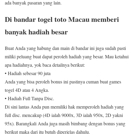
ada banyak pasaran yang lain.
Di bandar togel toto Macau memberi
banyak hadiah besar
Buat Anda yang habung dan main di bandar ini juga sudah pasti
miliki peluang buat dapat peroleh hadiah yang besar. Mau ketahui
apa hadiahnya, yok baca detailnya berikut:
• Hadiah sebesar 90 juta
Anda yang bisa peroleh bonus ini pastinya cuman buat games
togel 4D atau 4 Angka.
• Hadiah Full Tanpa Disc.
Di sini lantas Anda pun memiliki hak memperoleh hadiah yang
full disc. mencakup (4D ialah 9000x, 3D ialah 950x, 2D yakni
95x). Barangkali Anda juga masih bimbang dengan bonus yang
berikut maka dari itu butuh diperjelas dahulu.