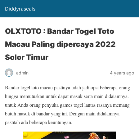
Diddyrascals
OLXTOTO : Bandar Togel Toto
Macau Paling dipercaya 2022
Solor Timur
admin
4 years ago
Bandar togel toto macau pastinya udah jadi opsi beberapa orang
hingga memutuskan untuk dapat masuk serta main didalamnya.
untuk Anda orang penyuka games togel lantas rasanya memang
butuh masuk di bandar yang ini. Dengan main didalamnya
pastilah ada beberapa keuntungan.