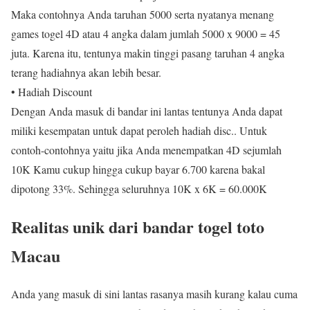
Maka contohnya Anda taruhan 5000 serta nyatanya menang
games togel 4D atau 4 angka dalam jumlah 5000 x 9000 = 45
juta. Karena itu, tentunya makin tinggi pasang taruhan 4 angka
terang hadiahnya akan lebih besar.
• Hadiah Discount
Dengan Anda masuk di bandar ini lantas tentunya Anda dapat
miliki kesempatan untuk dapat peroleh hadiah disc.. Untuk
contoh-contohnya yaitu jika Anda menempatkan 4D sejumlah
10K Kamu cukup hingga cukup bayar 6.700 karena bakal
dipotong 33%. Sehingga seluruhnya 10K x 6K = 60.000K
Realitas unik dari bandar togel toto
Macau
Anda yang masuk di sini lantas rasanya masih kurang kalau cuma