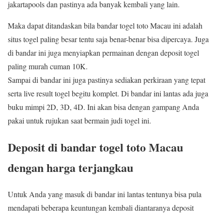
jakartapools dan pastinya ada banyak kembali yang lain.
Maka dapat ditandaskan bila bandar togel toto Macau ini adalah
situs togel paling besar tentu saja benar-benar bisa dipercaya. Juga
di bandar ini juga menyiapkan permainan dengan deposit togel
paling murah cuman 10K.
Sampai di bandar ini juga pastinya sediakan perkiraan yang tepat
serta live result togel begitu komplet. Di bandar ini lantas ada juga
buku mimpi 2D, 3D, 4D. Ini akan bisa dengan gampang Anda
pakai untuk rujukan saat bermain judi togel ini.
Deposit di bandar togel toto Macau
dengan harga terjangkau
Untuk Anda yang masuk di bandar ini lantas tentunya bisa pula
mendapati beberapa keuntungan kembali diantaranya deposit