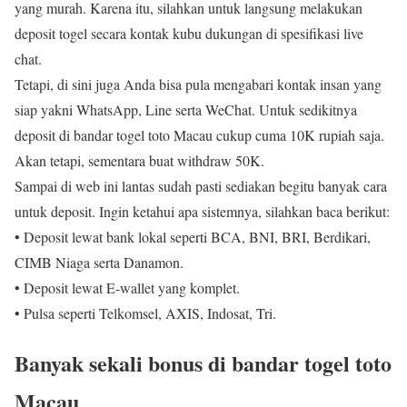
yang murah. Karena itu, silahkan untuk langsung melakukan
deposit togel secara kontak kubu dukungan di spesifikasi live
chat.
Tetapi, di sini juga Anda bisa pula mengabari kontak insan yang
siap yakni WhatsApp, Line serta WeChat. Untuk sedikitnya
deposit di bandar togel toto Macau cukup cuma 10K rupiah saja.
Akan tetapi, sementara buat withdraw 50K.
Sampai di web ini lantas sudah pasti sediakan begitu banyak cara
untuk deposit. Ingin ketahui apa sistemnya, silahkan baca berikut:
• Deposit lewat bank lokal seperti BCA, BNI, BRI, Berdikari,
CIMB Niaga serta Danamon.
• Deposit lewat E-wallet yang komplet.
• Pulsa seperti Telkomsel, AXIS, Indosat, Tri.
Banyak sekali bonus di bandar togel toto
Macau