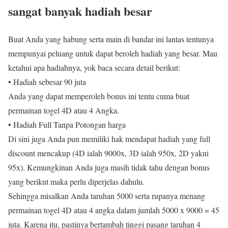
sangat banyak hadiah besar
Buat Anda yang habung serta main di bandar ini lantas tentunya
mempunyai peluang untuk dapat beroleh hadiah yang besar. Mau
ketahui apa hadiahnya, yok baca secara detail berikut:
• Hadiah sebesar 90 juta
Anda yang dapat memperoleh bonus ini tentu cuma buat
permainan togel 4D atau 4 Angka.
• Hadiah Full Tanpa Potongan harga
Di sini juga Anda pun memiliki hak mendapat hadiah yang full
discount mencakup (4D ialah 9000x, 3D ialah 950x, 2D yakni
95x). Kemungkinan Anda juga masih tidak tahu dengan bonus
yang berikut maka perlu diperjelas dahulu.
Sehingga misalkan Anda taruhan 5000 serta rupanya menang
permainan togel 4D atau 4 angka dalam jumlah 5000 x 9000 = 45
juta. Karena itu, pastinya bertambah tinggi pasang taruhan 4