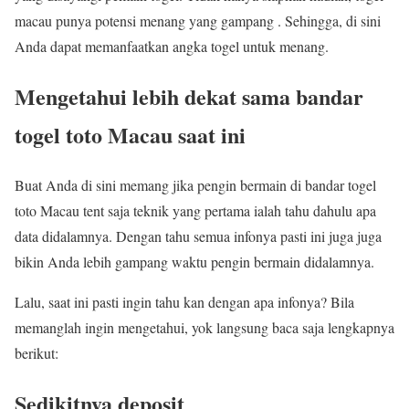
macau punya potensi menang yang gampang . Sehingga, di sini
Anda dapat memanfaatkan angka togel untuk menang.
Mengetahui lebih dekat sama bandar
togel toto Macau saat ini
Buat Anda di sini memang jika pengin bermain di bandar togel
toto Macau tent saja teknik yang pertama ialah tahu dahulu apa
data didalamnya. Dengan tahu semua infonya pasti ini juga juga
bikin Anda lebih gampang waktu pengin bermain didalamnya.
Lalu, saat ini pasti ingin tahu kan dengan apa infonya? Bila
memanglah ingin mengetahui, yok langsung baca saja lengkapnya
berikut:
Sedikitnya deposit