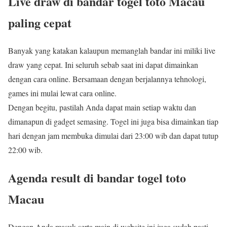
Live draw di bandar togel toto Macau
paling cepat
Banyak yang katakan kalaupun memanglah bandar ini miliki live
draw yang cepat. Ini seluruh sebab saat ini dapat dimainkan
dengan cara online. Bersamaan dengan berjalannya tehnologi,
games ini mulai lewat cara online.
Dengan begitu, pastilah Anda dapat main setiap waktu dan
dimanapun di gadget semasing. Togel ini juga bisa dimainkan tiap
hari dengan jam membuka dimulai dari 23:00 wib dan dapat tutup
22:00 wib.
Agenda result di bandar togel toto
Macau
Dengan Anda masuk serta main di website ini juga sudah pasti