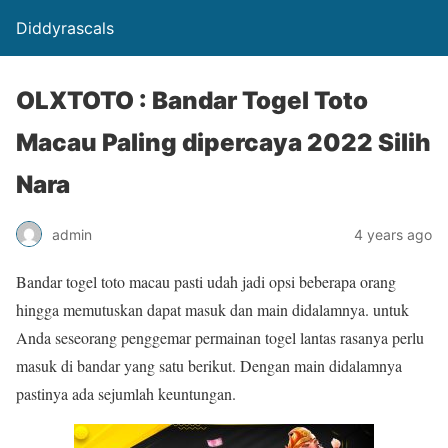
Diddyrascals
OLXTOTO : Bandar Togel Toto
Macau Paling dipercaya 2022 Silih
Nara
admin
4 years ago
Bandar togel toto macau pasti udah jadi opsi beberapa orang
hingga memutuskan dapat masuk dan main didalamnya. untuk
Anda seseorang penggemar permainan togel lantas rasanya perlu
masuk di bandar yang satu berikut. Dengan main didalamnya
pastinya ada sejumlah keuntungan.