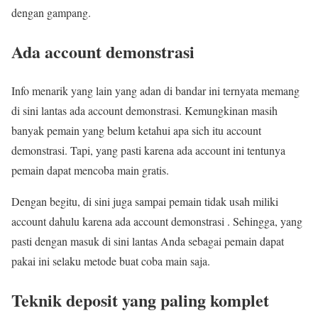
dengan gampang.
Ada account demonstrasi
Info menarik yang lain yang adan di bandar ini ternyata memang
di sini lantas ada account demonstrasi. Kemungkinan masih
banyak pemain yang belum ketahui apa sich itu account
demonstrasi. Tapi, yang pasti karena ada account ini tentunya
pemain dapat mencoba main gratis.
Dengan begitu, di sini juga sampai pemain tidak usah miliki
account dahulu karena ada account demonstrasi . Sehingga, yang
pasti dengan masuk di sini lantas Anda sebagai pemain dapat
pakai ini selaku metode buat coba main saja.
Teknik deposit yang paling komplet