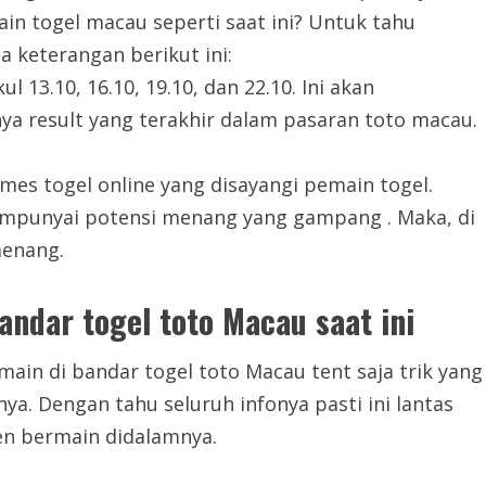
n togel macau seperti saat ini? Untuk tahu
a keterangan berikut ini:
 13.10, 16.10, 19.10, dan 22.10. Ini akan
ya result yang terakhir dalam pasaran toto macau.
ames togel online yang disayangi pemain togel.
empunyai potensi menang yang gampang . Maka, di
menang.
ndar togel toto Macau saat ini
rmain di bandar togel toto Macau tent saja trik yang
ya. Dengan tahu seluruh infonya pasti ini lantas
en bermain didalamnya.