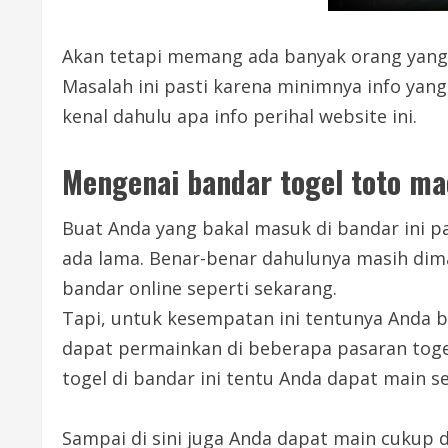
Akan tetapi memang ada banyak orang yang
Masalah ini pasti karena minimnya info yan
kenal dahulu apa info perihal website ini.
Mengenai bandar togel toto m
Buat Anda yang bakal masuk di bandar ini p
ada lama. Benar-benar dahulunya masih dim
bandar online seperti sekarang.
Tapi, untuk kesempatan ini tentunya Anda bis
dapat permainkan di beberapa pasaran to
togel di bandar ini tentu Anda dapat main s
Sampai di sini juga Anda dapat main cukup 