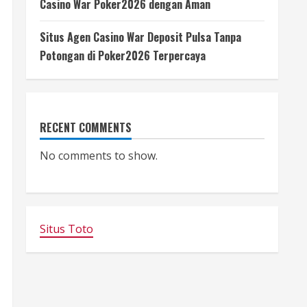
Casino War Poker2026 dengan Aman
Situs Agen Casino War Deposit Pulsa Tanpa
Potongan di Poker2026 Terpercaya
RECENT COMMENTS
No comments to show.
Situs Toto