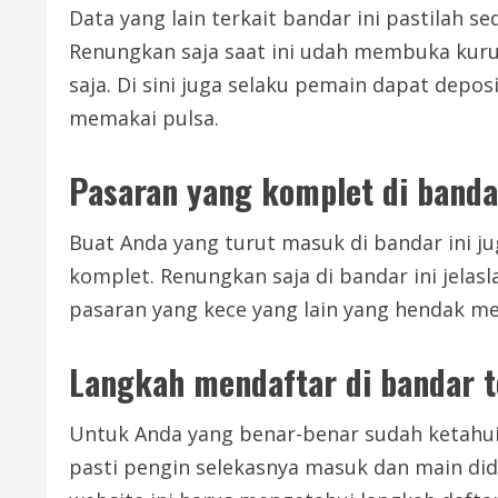
Data yang lain terkait bandar ini pastilah s
Renungkan saja saat ini udah membuka kur
saja. Di sini juga selaku pemain dapat depo
memakai pulsa.
Pasaran yang komplet di banda
Buat Anda yang turut masuk di bandar ini j
komplet. Renungkan saja di bandar ini jela
pasaran yang kece yang lain yang hendak m
Langkah mendaftar di bandar t
Untuk Anda yang benar-benar sudah ketahui 
pasti pengin selekasnya masuk dan main di