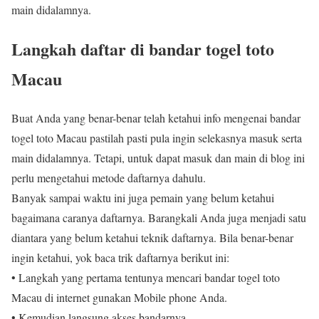
main didalamnya.
Langkah daftar di bandar togel toto
Macau
Buat Anda yang benar-benar telah ketahui info mengenai bandar
togel toto Macau pastilah pasti pula ingin selekasnya masuk serta
main didalamnya. Tetapi, untuk dapat masuk dan main di blog ini
perlu mengetahui metode daftarnya dahulu.
Banyak sampai waktu ini juga pemain yang belum ketahui
bagaimana caranya daftarnya. Barangkali Anda juga menjadi satu
diantara yang belum ketahui teknik daftarnya. Bila benar-benar
ingin ketahui, yok baca trik daftarnya berikut ini:
• Langkah yang pertama tentunya mencari bandar togel toto
Macau di internet gunakan Mobile phone Anda.
• Kemudian langsung akses bandarnya.