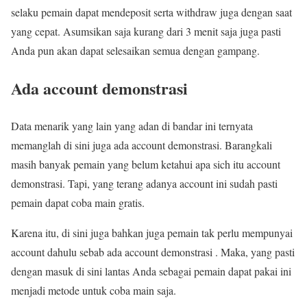
selaku pemain dapat mendeposit serta withdraw juga dengan saat
yang cepat. Asumsikan saja kurang dari 3 menit saja juga pasti
Anda pun akan dapat selesaikan semua dengan gampang.
Ada account demonstrasi
Data menarik yang lain yang adan di bandar ini ternyata
memanglah di sini juga ada account demonstrasi. Barangkali
masih banyak pemain yang belum ketahui apa sich itu account
demonstrasi. Tapi, yang terang adanya account ini sudah pasti
pemain dapat coba main gratis.
Karena itu, di sini juga bahkan juga pemain tak perlu mempunyai
account dahulu sebab ada account demonstrasi . Maka, yang pasti
dengan masuk di sini lantas Anda sebagai pemain dapat pakai ini
menjadi metode untuk coba main saja.