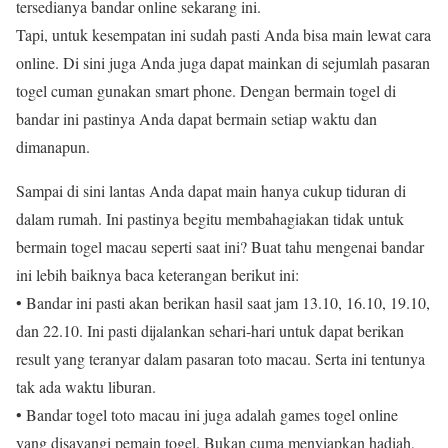
tersedianya bandar online sekarang ini.
Tapi, untuk kesempatan ini sudah pasti Anda bisa main lewat cara
online. Di sini juga Anda juga dapat mainkan di sejumlah pasaran
togel cuman gunakan smart phone. Dengan bermain togel di
bandar ini pastinya Anda dapat bermain setiap waktu dan
dimanapun.
Sampai di sini lantas Anda dapat main hanya cukup tiduran di
dalam rumah. Ini pastinya begitu membahagiakan tidak untuk
bermain togel macau seperti saat ini? Buat tahu mengenai bandar
ini lebih baiknya baca keterangan berikut ini:
• Bandar ini pasti akan berikan hasil saat jam 13.10, 16.10, 19.10,
dan 22.10. Ini pasti dijalankan sehari-hari untuk dapat berikan
result yang teranyar dalam pasaran toto macau. Serta ini tentunya
tak ada waktu liburan.
• Bandar togel toto macau ini juga adalah games togel online
yang disayangi pemain togel. Bukan cuma menyiapkan hadiah,