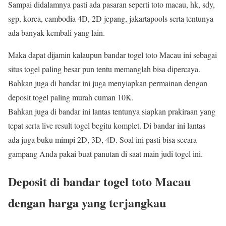
Sampai didalamnya pasti ada pasaran seperti toto macau, hk, sdy,
sgp, korea, cambodia 4D, 2D jepang, jakartapools serta tentunya
ada banyak kembali yang lain.
Maka dapat dijamin kalaupun bandar togel toto Macau ini sebagai
situs togel paling besar pun tentu memanglah bisa dipercaya.
Bahkan juga di bandar ini juga menyiapkan permainan dengan
deposit togel paling murah cuman 10K.
Bahkan juga di bandar ini lantas tentunya siapkan prakiraan yang
tepat serta live result togel begitu komplet. Di bandar ini lantas
ada juga buku mimpi 2D, 3D, 4D. Soal ini pasti bisa secara
gampang Anda pakai buat panutan di saat main judi togel ini.
Deposit di bandar togel toto Macau
dengan harga yang terjangkau