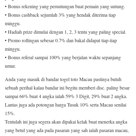
• Bonus rekening yang peruntungan buat pemain yang untung.
• Bonus cashback sejumlah 3% yang hendak diterima tiap
minggu.
• Hadiah prize dimulai dengan 1, 2, 3 tentu yang paling special.
• Promo rollingan sebesar 0.7% dan bakal didapat tiap-tiap
minggu.
• Bonus referal sampai 100% yang berjalan waktu sepanjang
umur.
Anda yang masuk di bandar togel toto Macau pastinya butuh
sebuah perihal kalau bandar ini begitu memberi disc. paling besar
sampai 66% buat 4 angka ialah 59% 3 Digit, 29% buat 2 angka.
Lantas juga ada potongan harga Tusuk 10% serta Macau senilai
15%.
Tentulah ini juga segera akan dipakai kelak buat menerka angka
yang betul yang ada pada pasaran yang sah ialah pasaran macau,