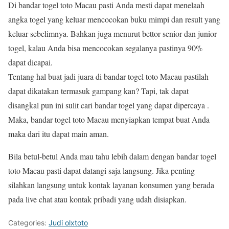
Di bandar togel toto Macau pasti Anda mesti dapat menelaah
angka togel yang keluar mencocokan buku mimpi dan result yang
keluar sebelimnya. Bahkan juga menurut bettor senior dan junior
togel, kalau Anda bisa mencocokan segalanya pastinya 90%
dapat dicapai.
Tentang hal buat jadi juara di bandar togel toto Macau pastilah
dapat dikatakan termasuk gampang kan? Tapi, tak dapat
disangkal pun ini sulit cari bandar togel yang dapat dipercaya .
Maka, bandar togel toto Macau menyiapkan tempat buat Anda
maka dari itu dapat main aman.
Bila betul-betul Anda mau tahu lebih dalam dengan bandar togel
toto Macau pasti dapat datangi saja langsung. Jika penting
silahkan langsung untuk kontak layanan konsumen yang berada
pada live chat atau kontak pribadi yang udah disiapkan.
Categories:
Judi olxtoto