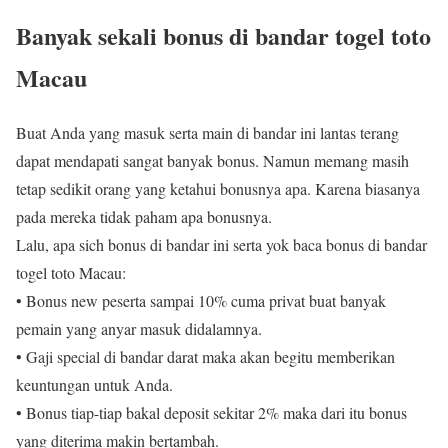
Banyak sekali bonus di bandar togel toto
Macau
Buat Anda yang masuk serta main di bandar ini lantas terang
dapat mendapati sangat banyak bonus. Namun memang masih
tetap sedikit orang yang ketahui bonusnya apa. Karena biasanya
pada mereka tidak paham apa bonusnya.
Lalu, apa sich bonus di bandar ini serta yok baca bonus di bandar
togel toto Macau:
• Bonus new peserta sampai 10% cuma privat buat banyak
pemain yang anyar masuk didalamnya.
• Gaji special di bandar darat maka akan begitu memberikan
keuntungan untuk Anda.
• Bonus tiap-tiap bakal deposit sekitar 2% maka dari itu bonus
yang diterima makin bertambah.