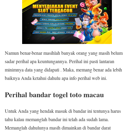
Namun benar-benar masihlah banyak orang yang masih belum
sadar perihal apa keuntungannya. Perihal ini pasti lantaran
minimnya data yang didapati . Maka, memang benar ada lebih
baiknya Anda ketahui dahulu apa info perihal web ini.
Perihal bandar togel toto macau
Untuk Anda yang hendak masuk di bandar ini tentunya harus
tahu kalau memanglah bandar ini telah ada sudah lama.
Memanglah dahulunya masih dimainkan di bandar darat