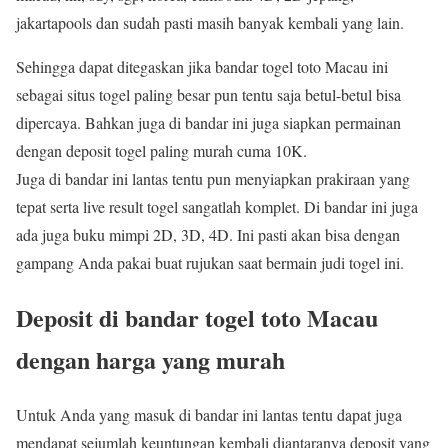
jakartapools dan sudah pasti masih banyak kembali yang lain.
Sehingga dapat ditegaskan jika bandar togel toto Macau ini
sebagai situs togel paling besar pun tentu saja betul-betul bisa
dipercaya. Bahkan juga di bandar ini juga siapkan permainan
dengan deposit togel paling murah cuma 10K.
Juga di bandar ini lantas tentu pun menyiapkan prakiraan yang
tepat serta live result togel sangatlah komplet. Di bandar ini juga
ada juga buku mimpi 2D, 3D, 4D. Ini pasti akan bisa dengan
gampang Anda pakai buat rujukan saat bermain judi togel ini.
Deposit di bandar togel toto Macau
dengan harga yang murah
Untuk Anda yang masuk di bandar ini lantas tentu dapat juga
mendapat sejumlah keuntungan kembali diantaranya deposit yang