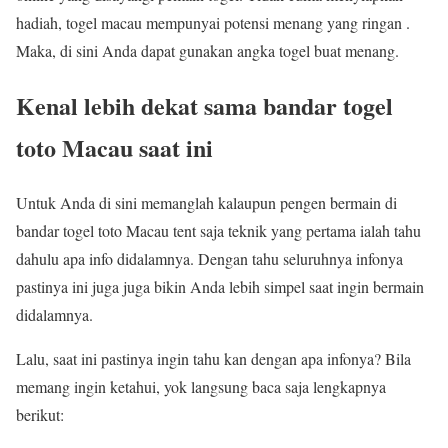
hadiah, togel macau mempunyai potensi menang yang ringan .
Maka, di sini Anda dapat gunakan angka togel buat menang.
Kenal lebih dekat sama bandar togel
toto Macau saat ini
Untuk Anda di sini memanglah kalaupun pengen bermain di
bandar togel toto Macau tent saja teknik yang pertama ialah tahu
dahulu apa info didalamnya. Dengan tahu seluruhnya infonya
pastinya ini juga juga bikin Anda lebih simpel saat ingin bermain
didalamnya.
Lalu, saat ini pastinya ingin tahu kan dengan apa infonya? Bila
memang ingin ketahui, yok langsung baca saja lengkapnya
berikut: