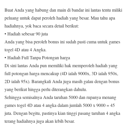
Buat Anda yang habung dan main di bandar ini lantas tentu miliki
peluang untuk dapat peroleh hadiah yang besar. Mau tahu apa
hadiahnya, yok baca secara detail berikut:
• Hadiah sebesar 90 juta
Anda yang bisa peroleh bonus ini sudah pasti cuma untuk games
togel 4D atau 4 Angka.
• Hadiah Full Tanpa Potongan harga
Di sini lantas Anda pun memiliki hak memperoleh hadiah yang
full potongan harga mencakup (4D ialah 9000x, 3D ialah 950x,
2D ialah 95x). Barangkali Anda juga masih galau dengan bonus
yang berikut hingga perlu diterangkan dahulu.
Sehingga semisalnya Anda taruhan 5000 dan rupanya menang
games togel 4D atau 4 angka dalam jumlah 5000 x 9000 = 45
juta. Dengan begitu, pastinya kian tinggi pasang taruhan 4 angka
terang hadiahnya juga akan lebih besar.