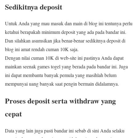
Sedikitnya deposit
Untuk Anda yang mau masuk dan main di blog ini tentunya perlu
ketahui berapakah minimum deposit yang ada pada bandar ini.
Dan silahkan asumsikan jika benar-benar sedikitnya deposit di
blog ini amat rendah cuman 10K saja.
Dengan nilai cuman 10K di web-site ini pastinya Anda dapat
mainkan seenak games togel yang berada pada bandar ini. Juga
ini dapat membantu banyak pemula yang masihlah belum
mempunyai uang banyak saat pengin bermain didalamnya.
Proses deposit serta withdraw yang
cepat
Data yang lain juga pasti bandar ini sebab di sini Anda selaku