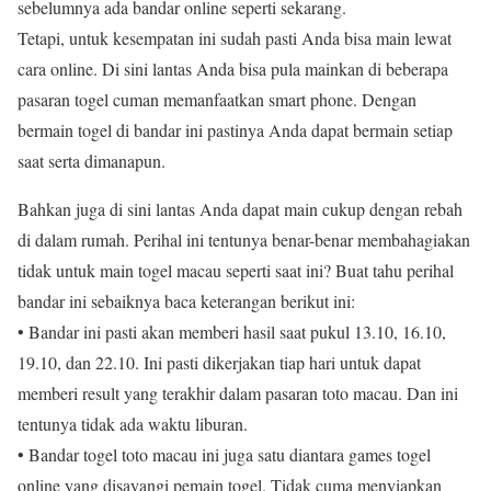
sebelumnya ada bandar online seperti sekarang.
Tetapi, untuk kesempatan ini sudah pasti Anda bisa main lewat
cara online. Di sini lantas Anda bisa pula mainkan di beberapa
pasaran togel cuman memanfaatkan smart phone. Dengan
bermain togel di bandar ini pastinya Anda dapat bermain setiap
saat serta dimanapun.
Bahkan juga di sini lantas Anda dapat main cukup dengan rebah
di dalam rumah. Perihal ini tentunya benar-benar membahagiakan
tidak untuk main togel macau seperti saat ini? Buat tahu perihal
bandar ini sebaiknya baca keterangan berikut ini:
• Bandar ini pasti akan memberi hasil saat pukul 13.10, 16.10,
19.10, dan 22.10. Ini pasti dikerjakan tiap hari untuk dapat
memberi result yang terakhir dalam pasaran toto macau. Dan ini
tentunya tidak ada waktu liburan.
• Bandar togel toto macau ini juga satu diantara games togel
online yang disayangi pemain togel. Tidak cuma menyiapkan