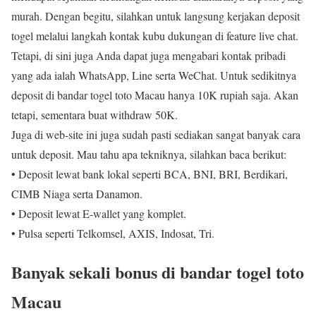
murah. Dengan begitu, silahkan untuk langsung kerjakan deposit
togel melalui langkah kontak kubu dukungan di feature live chat.
Tetapi, di sini juga Anda dapat juga mengabari kontak pribadi
yang ada ialah WhatsApp, Line serta WeChat. Untuk sedikitnya
deposit di bandar togel toto Macau hanya 10K rupiah saja. Akan
tetapi, sementara buat withdraw 50K.
Juga di web-site ini juga sudah pasti sediakan sangat banyak cara
untuk deposit. Mau tahu apa tekniknya, silahkan baca berikut:
• Deposit lewat bank lokal seperti BCA, BNI, BRI, Berdikari,
CIMB Niaga serta Danamon.
• Deposit lewat E-wallet yang komplet.
• Pulsa seperti Telkomsel, AXIS, Indosat, Tri.
Banyak sekali bonus di bandar togel toto
Macau