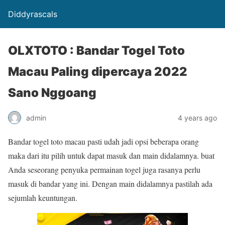
Diddyrascals
OLXTOTO : Bandar Togel Toto
Macau Paling dipercaya 2022
Sano Nggoang
admin
4 years ago
Bandar togel toto macau pasti udah jadi opsi beberapa orang
maka dari itu pilih untuk dapat masuk dan main didalamnya. buat
Anda seseorang penyuka permainan togel juga rasanya perlu
masuk di bandar yang ini. Dengan main didalamnya pastilah ada
sejumlah keuntungan.