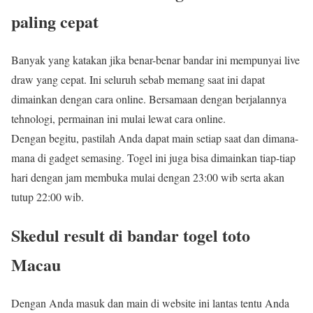
paling cepat
Banyak yang katakan jika benar-benar bandar ini mempunyai live
draw yang cepat. Ini seluruh sebab memang saat ini dapat
dimainkan dengan cara online. Bersamaan dengan berjalannya
tehnologi, permainan ini mulai lewat cara online.
Dengan begitu, pastilah Anda dapat main setiap saat dan dimana-
mana di gadget semasing. Togel ini juga bisa dimainkan tiap-tiap
hari dengan jam membuka mulai dengan 23:00 wib serta akan
tutup 22:00 wib.
Skedul result di bandar togel toto
Macau
Dengan Anda masuk dan main di website ini lantas tentu Anda