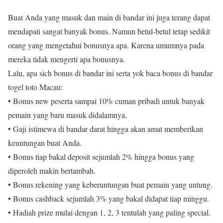
Buat Anda yang masuk dan main di bandar ini juga terang dapat
mendapati sangat banyak bonus. Namun betul-betul tetap sedikit
orang yang mengetahui bonusnya apa. Karena umumnya pada
mereka tidak mengerti apa bonusnya.
Lalu, apa sich bonus di bandar ini serta yok baca bonus di bandar
togel toto Macau:
• Bonus new peserta sampai 10% cuman pribadi untuk banyak
pemain yang baru masuk didalamnya.
• Gaji istimewa di bandar darat hingga akan amat memberikan
keuntungan buat Anda.
• Bonus tiap bakal deposit sejumlah 2% hingga bonus yang
diperoleh makin bertambah.
• Bonus rekening yang keberuntungan buat pemain yang untung.
• Bonus cashback sejumlah 3% yang bakal didapat tiap minggu.
• Hadiah prize mulai dengan 1, 2, 3 tentulah yang paling special.