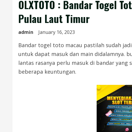
OLXTOTO : Bandar Togel To
Pulau Laut Timur
admin
January 16, 2023
Bandar togel toto macau pastilah sudah ja
untuk dapat masuk dan main didalamnya. b
lantas rasanya perlu masuk di bandar yang 
beberapa keuntungan.