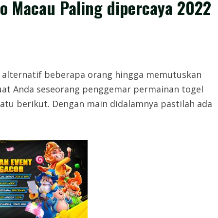
to Macau Paling dipercaya 2022
di alternatif beberapa orang hingga memutuskan
uat Anda seseorang penggemar permainan togel
satu berikut. Dengan main didalamnya pastilah ada