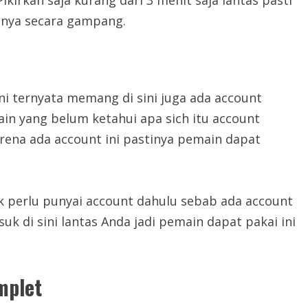
kirkan saja kurang dari 3 menit saja lantas pasti
nya secara gampang.
ini ternyata memang di sini juga ada account
n yang belum ketahui apa sich itu account
arena ada account ini pastinya pemain dapat
ak perlu punyai account dahulu sebab ada account
k di sini lantas Anda jadi pemain dapat pakai ini
mplet