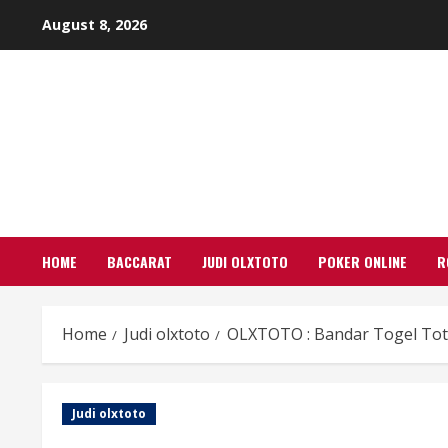
Skip
August 8, 2026
to
content
HOME
BACCARAT
JUDI OLXTOTO
POKER ONLINE
R
Home
Judi olxtoto
OLXTOTO : Bandar Togel Toto
Judi olxtoto