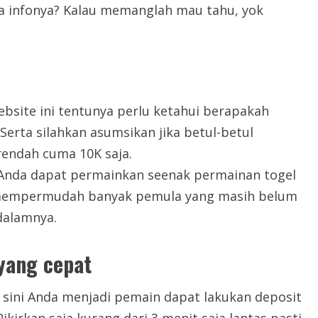
apa infonya? Kalau memanglah mau tahu, yok
ebsite ini tentunya perlu ketahui berapakah
erta silahkan asumsikan jika betul-betul
 rendah cuma 10K saja.
a Anda dapat permainkan seenak permainan togel
an mempermudah banyak pemula yang masih belum
dalamnya.
 yang cepat
di sini Anda menjadi pemain dapat lakukan deposit