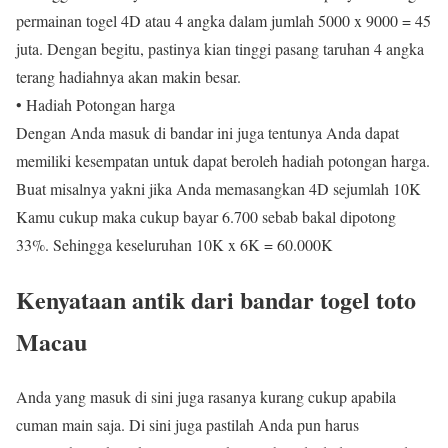
permainan togel 4D atau 4 angka dalam jumlah 5000 x 9000 = 45
juta. Dengan begitu, pastinya kian tinggi pasang taruhan 4 angka
terang hadiahnya akan makin besar.
• Hadiah Potongan harga
Dengan Anda masuk di bandar ini juga tentunya Anda dapat
memiliki kesempatan untuk dapat beroleh hadiah potongan harga.
Buat misalnya yakni jika Anda memasangkan 4D sejumlah 10K
Kamu cukup maka cukup bayar 6.700 sebab bakal dipotong
33%. Sehingga keseluruhan 10K x 6K = 60.000K
Kenyataan antik dari bandar togel toto
Macau
Anda yang masuk di sini juga rasanya kurang cukup apabila
cuman main saja. Di sini juga pastilah Anda pun harus