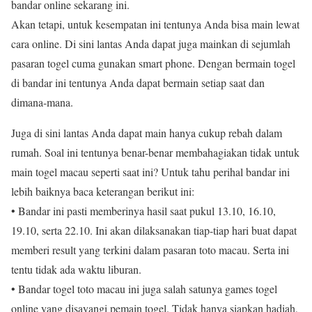
bandar online sekarang ini.
Akan tetapi, untuk kesempatan ini tentunya Anda bisa main lewat
cara online. Di sini lantas Anda dapat juga mainkan di sejumlah
pasaran togel cuma gunakan smart phone. Dengan bermain togel
di bandar ini tentunya Anda dapat bermain setiap saat dan
dimana-mana.
Juga di sini lantas Anda dapat main hanya cukup rebah dalam
rumah. Soal ini tentunya benar-benar membahagiakan tidak untuk
main togel macau seperti saat ini? Untuk tahu perihal bandar ini
lebih baiknya baca keterangan berikut ini:
• Bandar ini pasti memberinya hasil saat pukul 13.10, 16.10,
19.10, serta 22.10. Ini akan dilaksanakan tiap-tiap hari buat dapat
memberi result yang terkini dalam pasaran toto macau. Serta ini
tentu tidak ada waktu liburan.
• Bandar togel toto macau ini juga salah satunya games togel
online yang disayangi pemain togel. Tidak hanya siapkan hadiah,