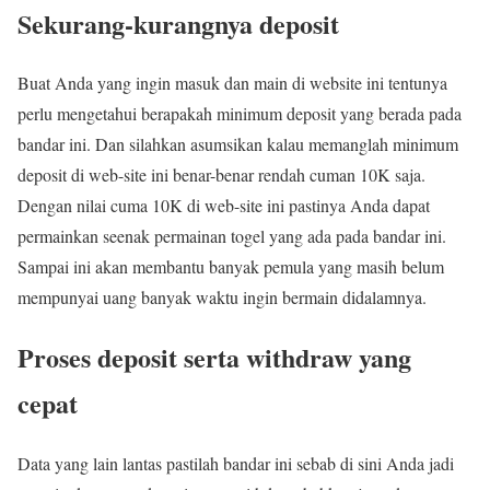
Sekurang-kurangnya deposit
Buat Anda yang ingin masuk dan main di website ini tentunya
perlu mengetahui berapakah minimum deposit yang berada pada
bandar ini. Dan silahkan asumsikan kalau memanglah minimum
deposit di web-site ini benar-benar rendah cuman 10K saja.
Dengan nilai cuma 10K di web-site ini pastinya Anda dapat
permainkan seenak permainan togel yang ada pada bandar ini.
Sampai ini akan membantu banyak pemula yang masih belum
mempunyai uang banyak waktu ingin bermain didalamnya.
Proses deposit serta withdraw yang
cepat
Data yang lain lantas pastilah bandar ini sebab di sini Anda jadi