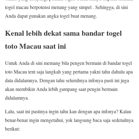
togel macau berpotensi menang yang simpel . Sehingga, di sini
Anda dapat gunakan angka togel buat menang.
Kenal lebih dekat sama bandar togel
toto Macau saat ini
Untuk Anda di sini memang bila pengen bermain di bandar togel
toto Macau tent saja langkah yang pertama yakni tahu dahulu apa
data didalamnya. Dengan tahu seluruhnya infonya pasti ini juga
akan membikin Anda lebih gampang saat pengin bermain
didalamnya.
Lalu, saat ini pastinya ingin tahu kan dengan apa infonya? Kalau
benar-benar ingin mengetahui, yok langsung baca saja sedetailnya
berikut: