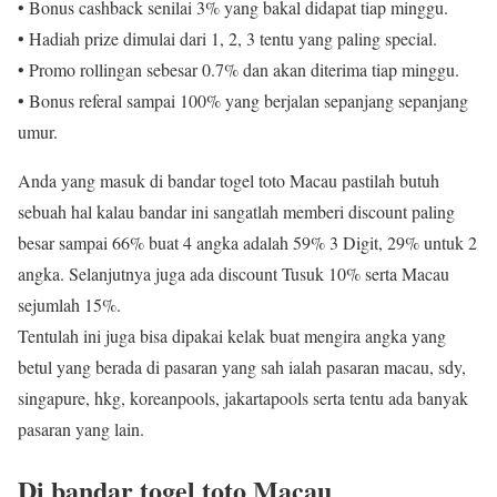
• Bonus cashback senilai 3% yang bakal didapat tiap minggu.
• Hadiah prize dimulai dari 1, 2, 3 tentu yang paling special.
• Promo rollingan sebesar 0.7% dan akan diterima tiap minggu.
• Bonus referal sampai 100% yang berjalan sepanjang sepanjang
umur.
Anda yang masuk di bandar togel toto Macau pastilah butuh
sebuah hal kalau bandar ini sangatlah memberi discount paling
besar sampai 66% buat 4 angka adalah 59% 3 Digit, 29% untuk 2
angka. Selanjutnya juga ada discount Tusuk 10% serta Macau
sejumlah 15%.
Tentulah ini juga bisa dipakai kelak buat mengira angka yang
betul yang berada di pasaran yang sah ialah pasaran macau, sdy,
singapure, hkg, koreanpools, jakartapools serta tentu ada banyak
pasaran yang lain.
Di bandar togel toto Macau