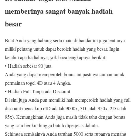
memberinya sangat banyak hadiah
besar
Buat Anda yang habung serta main di bandar ini juga tentunya
miliki peluang untuk dapat beroleh hadiah yang besar. Ingin
ketahui apa hadiahnya, yok baca lengkapnya berikut:
• Hadiah sebesar 90 juta
Anda yang dapat memperoleh bonus ini pastinya cuman untuk
permainan togel 4D atau 4 Angka.
• Hadiah Full Tanpa ada Discount
Di sini juga Anda pun memiliki hak memperoleh hadiah yang full
discount mencakup (4D adalah 9000x, 3D ialah 950x, 2D ialah
95x). Kemungkinan Anda juga masih tidak tahu dengan bonus
yang satu berikut hingga butuh diperjelas dahulu.
Sehingga semisalnya Anda taruhan 5000 serta rupanya menang