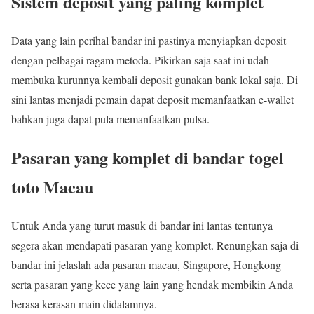
Sistem deposit yang paling komplet
Data yang lain perihal bandar ini pastinya menyiapkan deposit
dengan pelbagai ragam metoda. Pikirkan saja saat ini udah
membuka kurunnya kembali deposit gunakan bank lokal saja. Di
sini lantas menjadi pemain dapat deposit memanfaatkan e-wallet
bahkan juga dapat pula memanfaatkan pulsa.
Pasaran yang komplet di bandar togel
toto Macau
Untuk Anda yang turut masuk di bandar ini lantas tentunya
segera akan mendapati pasaran yang komplet. Renungkan saja di
bandar ini jelaslah ada pasaran macau, Singapore, Hongkong
serta pasaran yang kece yang lain yang hendak membikin Anda
berasa kerasan main didalamnya.