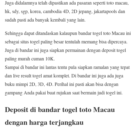
Juga didalamnya telah dipastikan ada pasaran seperti toto macau,
hk, sdy, sgp, korea, cambodia 4D, 2D jepang, jakartapools dan
sudah pasti ada banyak kembali yang lain.
Sehingga dapat ditandaskan kalaupun bandar togel toto Macau ini
sebagai situs togel paling besar tentulah memang bisa dipercaya.
Juga di bandar ini juga siapkan permainan dengan deposit togel
paling murah cuman 10K.
Sampai di bandar ini lantas tentu pula siapkan ramalan yang tepat
dan live result togel amat komplet. Di bandar ini juga ada juga
buku mimpi 2D, 3D, 4D. Perihal ini pasti akan bisa dengan
gampang Anda pakai buat rujukan saat bermain judi togel ini.
Deposit di bandar togel toto Macau
dengan harga terjangkau