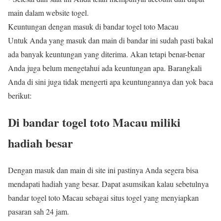
main dalam website togel.
Keuntungan dengan masuk di bandar togel toto Macau
Untuk Anda yang masuk dan main di bandar ini sudah pasti bakal
ada banyak keuntungan yang diterima. Akan tetapi benar-benar
Anda juga belum mengetahui ada keuntungan apa. Barangkali
Anda di sini juga tidak mengerti apa keuntungannya dan yok baca
berikut:
Di bandar togel toto Macau miliki
hadiah besar
Dengan masuk dan main di site ini pastinya Anda segera bisa
mendapati hadiah yang besar. Dapat asumsikan kalau sebetulnya
bandar togel toto Macau sebagai situs togel yang menyiapkan
pasaran sah 24 jam.