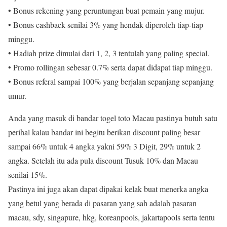
• Bonus rekening yang peruntungan buat pemain yang mujur.
• Bonus cashback senilai 3% yang hendak diperoleh tiap-tiap
minggu.
• Hadiah prize dimulai dari 1, 2, 3 tentulah yang paling special.
• Promo rollingan sebesar 0.7% serta dapat didapat tiap minggu.
• Bonus referal sampai 100% yang berjalan sepanjang sepanjang
umur.
Anda yang masuk di bandar togel toto Macau pastinya butuh satu
perihal kalau bandar ini begitu berikan discount paling besar
sampai 66% untuk 4 angka yakni 59% 3 Digit, 29% untuk 2
angka. Setelah itu ada pula discount Tusuk 10% dan Macau
senilai 15%.
Pastinya ini juga akan dapat dipakai kelak buat menerka angka
yang betul yang berada di pasaran yang sah adalah pasaran
macau, sdy, singapure, hkg, koreanpools, jakartapools serta tentu