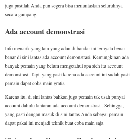
juga pastilah Anda pun segera bisa menuntaskan seluruhnya
secara gampang.
Ada account demonstrasi
Info menarik yang lain yang adan di bandar ini ternyata benar-
benar di sini lantas ada account demonstrasi. Kemungkinan ada
banyak pemain yang belum mengetahui apa sich itu account
demonstrasi. Tapi, yang pasti karena ada account ini sudah pasti
pemain dapat coba main gratis.
Karena itu, di sini lantas bahkan juga pemain tak usah punyai
account dahulu lantaran ada account demonstrasi . Sehingga,
yang pasti dengan masuk di sini lantas Anda sebagai pemain
dapat pakai ini menjadi teknik buat coba main saja.