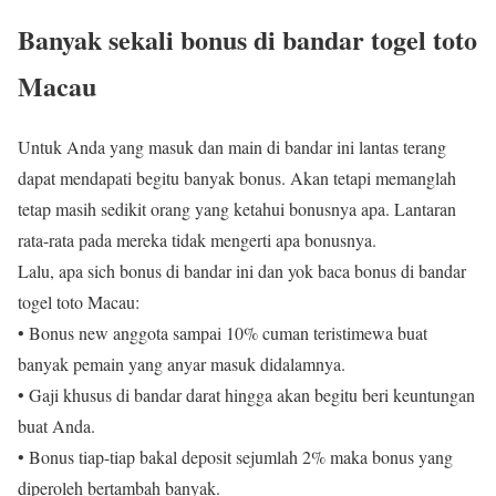
Banyak sekali bonus di bandar togel toto
Macau
Untuk Anda yang masuk dan main di bandar ini lantas terang
dapat mendapati begitu banyak bonus. Akan tetapi memanglah
tetap masih sedikit orang yang ketahui bonusnya apa. Lantaran
rata-rata pada mereka tidak mengerti apa bonusnya.
Lalu, apa sich bonus di bandar ini dan yok baca bonus di bandar
togel toto Macau:
• Bonus new anggota sampai 10% cuman teristimewa buat
banyak pemain yang anyar masuk didalamnya.
• Gaji khusus di bandar darat hingga akan begitu beri keuntungan
buat Anda.
• Bonus tiap-tiap bakal deposit sejumlah 2% maka bonus yang
diperoleh bertambah banyak.