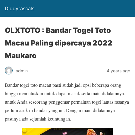
Diddyrascals
OLXTOTO : Bandar Togel Toto
Macau Paling dipercaya 2022
Maukaro
admin
4 years ago
Bandar togel toto macau pasti sudah jadi opsi beberapa orang
hingga memutuskan untuk dapat masuk serta main didalamnya.
untuk Anda seseorang penggemar permainan togel lantas rasanya
perlu masuk di bandar yang ini. Dengan main didalamnya
pastinya ada sejumlah keuntungan.