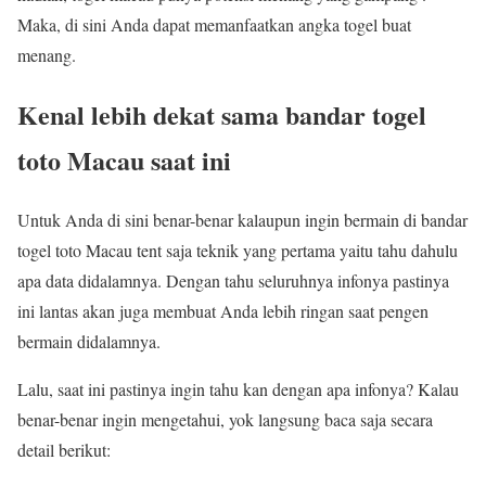
Maka, di sini Anda dapat memanfaatkan angka togel buat
menang.
Kenal lebih dekat sama bandar togel
toto Macau saat ini
Untuk Anda di sini benar-benar kalaupun ingin bermain di bandar
togel toto Macau tent saja teknik yang pertama yaitu tahu dahulu
apa data didalamnya. Dengan tahu seluruhnya infonya pastinya
ini lantas akan juga membuat Anda lebih ringan saat pengen
bermain didalamnya.
Lalu, saat ini pastinya ingin tahu kan dengan apa infonya? Kalau
benar-benar ingin mengetahui, yok langsung baca saja secara
detail berikut: