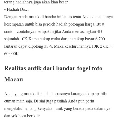
terang hadiahnya juga akan kian besar.
• Hadiah Disc.
Dengan Anda masuk di bandar ini lantas tentu Anda dapat punya
kesempatan untuk bisa peroleh hadiah potongan harga. Buat
contoh-contohnya merupakan jika Anda memasangkan 4D
sejumlah 10K Kamu cukup maka dari itu cukup bayar 6.700
lantaran dapat dipotong 33%. Maka keseluruhannya 10K x 6K =
60.000K
Realitas antik dari bandar togel toto
Macau
Anda yang masuk di sini lantas rasanya kurang cukup apabila
cuman main saja. Di sini juga pastilah Anda pun perlu
mengetahui tentang kenyataan unik yang berada pada dalamnya
dan yok baca berikut: