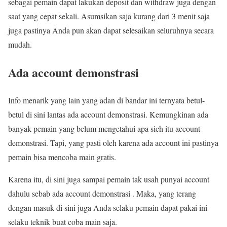
sebagai pemain dapat lakukan deposit dan withdraw juga dengan
saat yang cepat sekali. Asumsikan saja kurang dari 3 menit saja
juga pastinya Anda pun akan dapat selesaikan seluruhnya secara
mudah.
Ada account demonstrasi
Info menarik yang lain yang adan di bandar ini ternyata betul-
betul di sini lantas ada account demonstrasi. Kemungkinan ada
banyak pemain yang belum mengetahui apa sich itu account
demonstrasi. Tapi, yang pasti oleh karena ada account ini pastinya
pemain bisa mencoba main gratis.
Karena itu, di sini juga sampai pemain tak usah punyai account
dahulu sebab ada account demonstrasi . Maka, yang terang
dengan masuk di sini juga Anda selaku pemain dapat pakai ini
selaku teknik buat coba main saja.