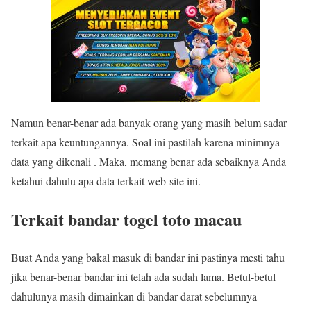
Namun benar-benar ada banyak orang yang masih belum sadar
terkait apa keuntungannya. Soal ini pastilah karena minimnya
data yang dikenali . Maka, memang benar ada sebaiknya Anda
ketahui dahulu apa data terkait web-site ini.
Terkait bandar togel toto macau
Buat Anda yang bakal masuk di bandar ini pastinya mesti tahu
jika benar-benar bandar ini telah ada sudah lama. Betul-betul
dahulunya masih dimainkan di bandar darat sebelumnya