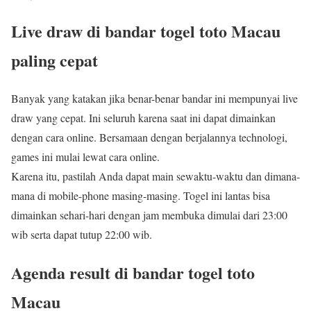
Live draw di bandar togel toto Macau
paling cepat
Banyak yang katakan jika benar-benar bandar ini mempunyai live
draw yang cepat. Ini seluruh karena saat ini dapat dimainkan
dengan cara online. Bersamaan dengan berjalannya technologi,
games ini mulai lewat cara online.
Karena itu, pastilah Anda dapat main sewaktu-waktu dan dimana-
mana di mobile-phone masing-masing. Togel ini lantas bisa
dimainkan sehari-hari dengan jam membuka dimulai dari 23:00
wib serta dapat tutup 22:00 wib.
Agenda result di bandar togel toto
Macau