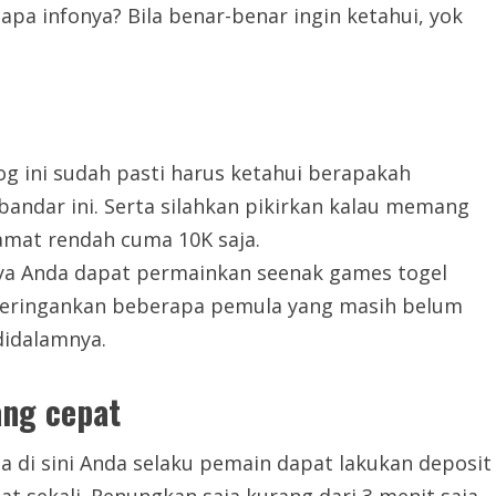
 apa infonya? Bila benar-benar ingin ketahui, yok
g ini sudah pasti harus ketahui berapakah
andar ini. Serta silahkan pikirkan kalau memang
 amat rendah cuma 10K saja.
inya Anda dapat permainkan seenak games togel
 meringankan beberapa pemula yang masih belum
didalamnya.
ang cepat
na di sini Anda selaku pemain dapat lakukan deposit