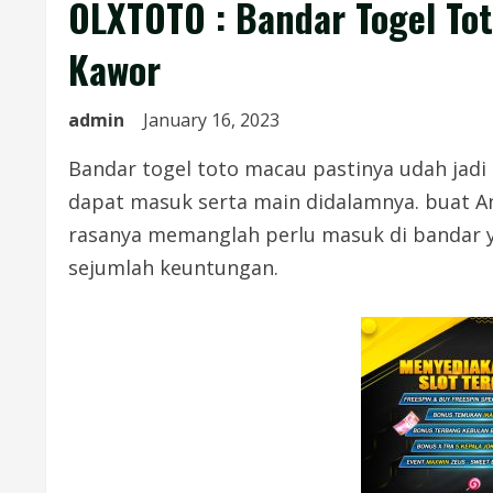
OLXTOTO : Bandar Togel To
Kawor
admin
January 16, 2023
Bandar togel toto macau pastinya udah jad
dapat masuk serta main didalamnya. buat A
rasanya memanglah perlu masuk di bandar y
sejumlah keuntungan.