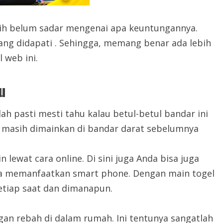
ih belum sadar mengenai apa keuntungannya.
 yang didapati . Sehingga, memang benar ada lebih
 web ini.
u
ah pasti mesti tahu kalau betul-betul bandar ini
a masih dimainkan di bandar darat sebelumnya
n lewat cara online. Di sini juga Anda bisa juga
a memanfaatkan smart phone. Dengan main togel
setiap saat dan dimanapun.
gan rebah di dalam rumah. Ini tentunya sangatlah