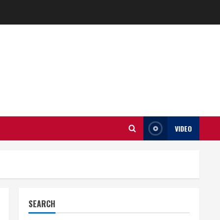
VIDEO
SEARCH