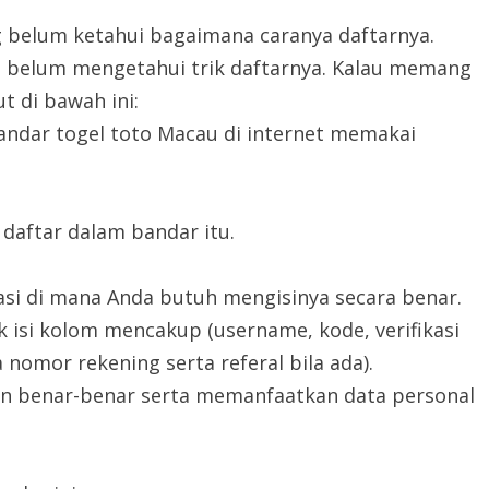
 belum ketahui bagaimana caranya daftarnya.
ng belum mengetahui trik daftarnya. Kalau memang
t di bawah ini:
andar togel toto Macau di internet memakai
 daftar dalam bandar itu.
rasi di mana Anda butuh mengisinya secara benar.
 isi kolom mencakup (username, kode, verifikasi
 nomor rekening serta referal bila ada).
ngan benar-benar serta memanfaatkan data personal