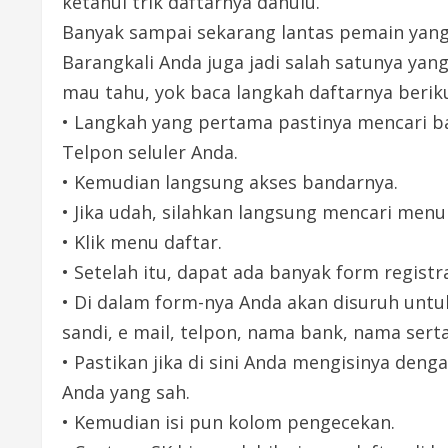
ketahui trik daftarnya dahulu.
Banyak sampai sekarang lantas pemain yang
Barangkali Anda juga jadi salah satunya ya
mau tahu, yok baca langkah daftarnya beriku
• Langkah yang pertama pastinya mencari b
Telpon seluler Anda.
• Kemudian langsung akses bandarnya.
• Jika udah, silahkan langsung mencari menu
• Klik menu daftar.
• Setelah itu, dapat ada banyak form regist
• Di dalam form-nya Anda akan disuruh untuk
sandi, e mail, telpon, nama bank, nama serta
• Pastikan jika di sini Anda mengisinya de
Anda yang sah.
• Kemudian isi pun kolom pengecekan.