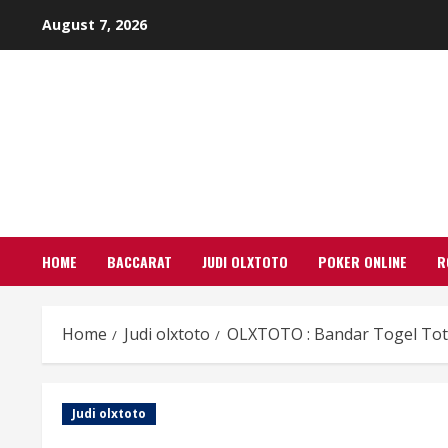
Skip
August 7, 2026
to
content
HOME
BACCARAT
JUDI OLXTOTO
POKER ONLINE
R
Home
Judi olxtoto
OLXTOTO : Bandar Togel Tot
Judi olxtoto