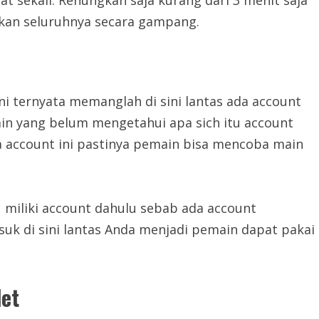
t sekali. Renungkan saja kurang dari 3 menit saja
kan seluruhnya secara gampang.
ini ternyata memanglah di sini lantas ada account
in yang belum mengetahui apa sich itu account
a account ini pastinya pemain bisa mencoba main
lu miliki account dahulu sebab ada account
uk di sini lantas Anda menjadi pemain dapat pakai
let