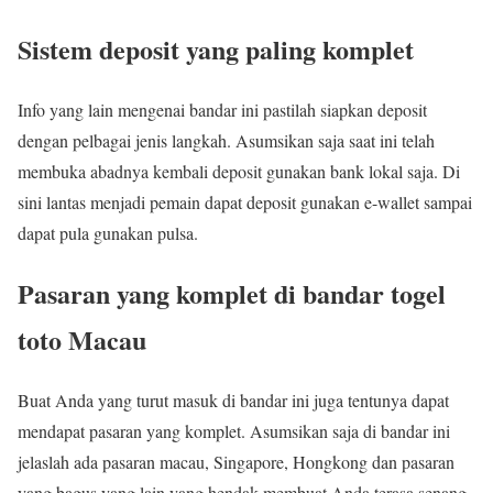
Sistem deposit yang paling komplet
Info yang lain mengenai bandar ini pastilah siapkan deposit
dengan pelbagai jenis langkah. Asumsikan saja saat ini telah
membuka abadnya kembali deposit gunakan bank lokal saja. Di
sini lantas menjadi pemain dapat deposit gunakan e-wallet sampai
dapat pula gunakan pulsa.
Pasaran yang komplet di bandar togel
toto Macau
Buat Anda yang turut masuk di bandar ini juga tentunya dapat
mendapat pasaran yang komplet. Asumsikan saja di bandar ini
jelaslah ada pasaran macau, Singapore, Hongkong dan pasaran
yang bagus yang lain yang hendak membuat Anda terasa senang