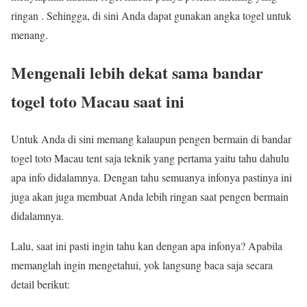
ringan . Sehingga, di sini Anda dapat gunakan angka togel untuk
menang.
Mengenali lebih dekat sama bandar
togel toto Macau saat ini
Untuk Anda di sini memang kalaupun pengen bermain di bandar
togel toto Macau tent saja teknik yang pertama yaitu tahu dahulu
apa info didalamnya. Dengan tahu semuanya infonya pastinya ini
juga akan juga membuat Anda lebih ringan saat pengen bermain
didalamnya.
Lalu, saat ini pasti ingin tahu kan dengan apa infonya? Apabila
memanglah ingin mengetahui, yok langsung baca saja secara
detail berikut: