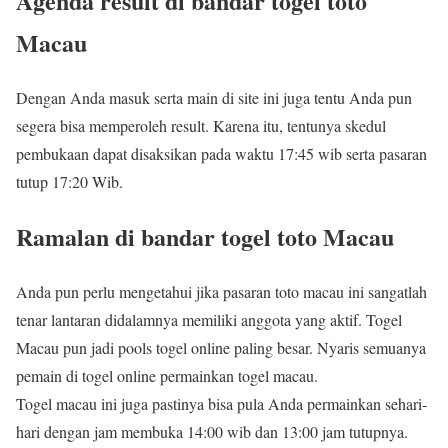
Agenda result di bandar togel toto
Macau
Dengan Anda masuk serta main di site ini juga tentu Anda pun
segera bisa memperoleh result. Karena itu, tentunya skedul
pembukaan dapat disaksikan pada waktu 17:45 wib serta pasaran
tutup 17:20 Wib.
Ramalan di bandar togel toto Macau
Anda pun perlu mengetahui jika pasaran toto macau ini sangatlah
tenar lantaran didalamnya memiliki anggota yang aktif. Togel
Macau pun jadi pools togel online paling besar. Nyaris semuanya
pemain di togel online permainkan togel macau.
Togel macau ini juga pastinya bisa pula Anda permainkan sehari-
hari dengan jam membuka 14:00 wib dan 13:00 jam tutupnya.