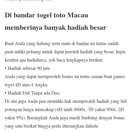
Di bandar togel toto Macau
memberinya banyak hadiah besar
Buat Anda yang habung serta main di bandar ini lantas sudah
pasti miliki peluang untuk dapat peroleh hadiah yang besar. Ingin
ketahui apa hadiahnya, yok baca lengkapnya berikut:
• Hadiah sebesar 90 juta
Anda yang dapat memperoleh bonus ini tentu cuman buat games
togel 4D atau 4 Angka.
• Hadiah Full Tanpa ada Disc.
Di sini juga Anda pun memiliki hak memperoleh hadiah yang full
potongan harga mencakup (4D ialah 9000x, 3D yakni 950x, 2D
yakni 95x). Barangkali Anda juga masih bimbang dengan bonus
yang satu berikut hingga perlu diterangkan dahulu.