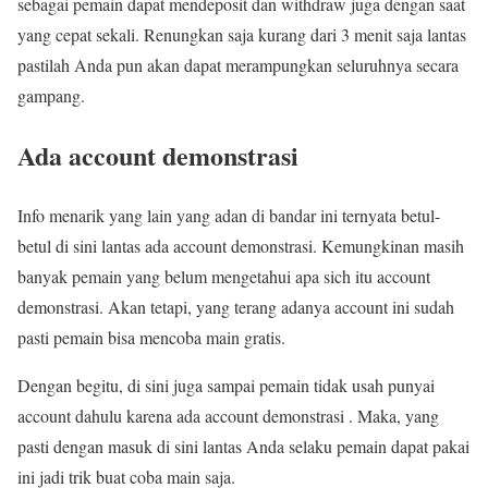
sebagai pemain dapat mendeposit dan withdraw juga dengan saat
yang cepat sekali. Renungkan saja kurang dari 3 menit saja lantas
pastilah Anda pun akan dapat merampungkan seluruhnya secara
gampang.
Ada account demonstrasi
Info menarik yang lain yang adan di bandar ini ternyata betul-
betul di sini lantas ada account demonstrasi. Kemungkinan masih
banyak pemain yang belum mengetahui apa sich itu account
demonstrasi. Akan tetapi, yang terang adanya account ini sudah
pasti pemain bisa mencoba main gratis.
Dengan begitu, di sini juga sampai pemain tidak usah punyai
account dahulu karena ada account demonstrasi . Maka, yang
pasti dengan masuk di sini lantas Anda selaku pemain dapat pakai
ini jadi trik buat coba main saja.