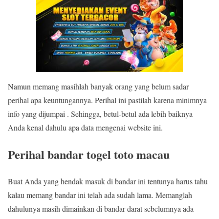
Namun memang masihlah banyak orang yang belum sadar
perihal apa keuntungannya. Perihal ini pastilah karena minimnya
info yang dijumpai . Sehingga, betul-betul ada lebih baiknya
Anda kenal dahulu apa data mengenai website ini.
Perihal bandar togel toto macau
Buat Anda yang hendak masuk di bandar ini tentunya harus tahu
kalau memang bandar ini telah ada sudah lama. Memanglah
dahulunya masih dimainkan di bandar darat sebelumnya ada