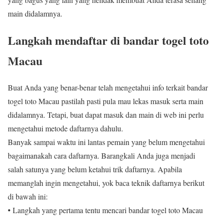
main didalamnya.
Langkah mendaftar di bandar togel toto
Macau
Buat Anda yang benar-benar telah mengetahui info terkait bandar
togel toto Macau pastilah pasti pula mau lekas masuk serta main
didalamnya. Tetapi, buat dapat masuk dan main di web ini perlu
mengetahui metode daftarnya dahulu.
Banyak sampai waktu ini lantas pemain yang belum mengetahui
bagaimanakah cara daftarnya. Barangkali Anda juga menjadi
salah satunya yang belum ketahui trik daftarnya. Apabila
memanglah ingin mengetahui, yok baca teknik daftarnya berikut
di bawah ini:
• Langkah yang pertama tentu mencari bandar togel toto Macau