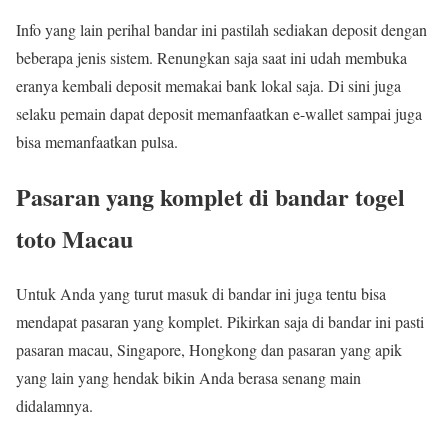
Info yang lain perihal bandar ini pastilah sediakan deposit dengan
beberapa jenis sistem. Renungkan saja saat ini udah membuka
eranya kembali deposit memakai bank lokal saja. Di sini juga
selaku pemain dapat deposit memanfaatkan e-wallet sampai juga
bisa memanfaatkan pulsa.
Pasaran yang komplet di bandar togel
toto Macau
Untuk Anda yang turut masuk di bandar ini juga tentu bisa
mendapat pasaran yang komplet. Pikirkan saja di bandar ini pasti
pasaran macau, Singapore, Hongkong dan pasaran yang apik
yang lain yang hendak bikin Anda berasa senang main
didalamnya.