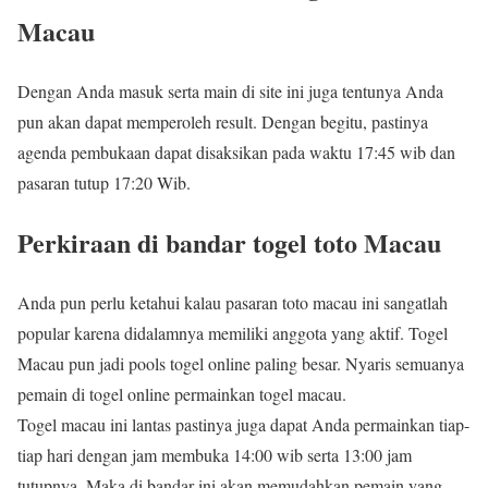
Macau
Dengan Anda masuk serta main di site ini juga tentunya Anda
pun akan dapat memperoleh result. Dengan begitu, pastinya
agenda pembukaan dapat disaksikan pada waktu 17:45 wib dan
pasaran tutup 17:20 Wib.
Perkiraan di bandar togel toto Macau
Anda pun perlu ketahui kalau pasaran toto macau ini sangatlah
popular karena didalamnya memiliki anggota yang aktif. Togel
Macau pun jadi pools togel online paling besar. Nyaris semuanya
pemain di togel online permainkan togel macau.
Togel macau ini lantas pastinya juga dapat Anda permainkan tiap-
tiap hari dengan jam membuka 14:00 wib serta 13:00 jam
tutupnya. Maka di bandar ini akan memudahkan pemain yang