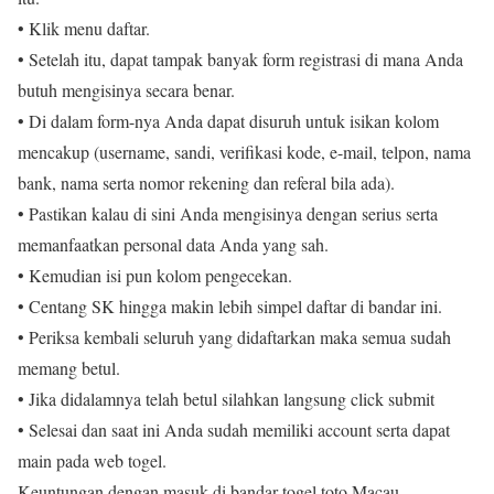
• Klik menu daftar.
• Setelah itu, dapat tampak banyak form registrasi di mana Anda
butuh mengisinya secara benar.
• Di dalam form-nya Anda dapat disuruh untuk isikan kolom
mencakup (username, sandi, verifikasi kode, e-mail, telpon, nama
bank, nama serta nomor rekening dan referal bila ada).
• Pastikan kalau di sini Anda mengisinya dengan serius serta
memanfaatkan personal data Anda yang sah.
• Kemudian isi pun kolom pengecekan.
• Centang SK hingga makin lebih simpel daftar di bandar ini.
• Periksa kembali seluruh yang didaftarkan maka semua sudah
memang betul.
• Jika didalamnya telah betul silahkan langsung click submit
• Selesai dan saat ini Anda sudah memiliki account serta dapat
main pada web togel.
Keuntungan dengan masuk di bandar togel toto Macau