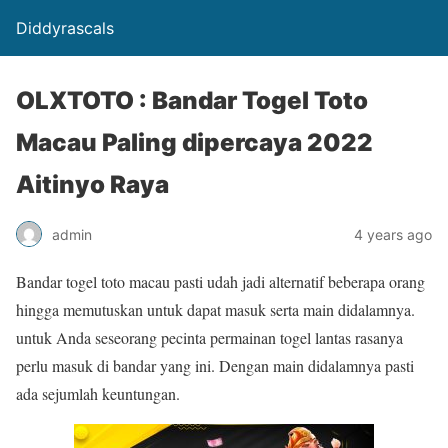
Diddyrascals
OLXTOTO : Bandar Togel Toto
Macau Paling dipercaya 2022
Aitinyo Raya
admin
4 years ago
Bandar togel toto macau pasti udah jadi alternatif beberapa orang
hingga memutuskan untuk dapat masuk serta main didalamnya.
untuk Anda seseorang pecinta permainan togel lantas rasanya
perlu masuk di bandar yang ini. Dengan main didalamnya pasti
ada sejumlah keuntungan.