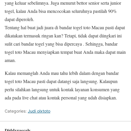
yang keluar sebelimnya. Juga menurut bettor senior serta junior
togel, kalau Anda bisa mencocokan seluruhnya pastilah 90%
dapat diperoleh.
Tentang hal buat jadi juara di bandar togel toto Macau pasti dapat
dikatakan termasuk ringan kan? Tetapi, tidak dapat diingkari ini
sulit cari bandar togel yang bisa dipercaya . Sehingga, bandar
togel toto Macau menyiapkan tempat buat Anda maka dapat main
aman.
Kalau memanglah Anda mau tahu lebih dalam dengan bandar
togel toto Macau pasti dapat datangi saja langsung. Kalaupun
perlu silahkan langsung untuk kontak layanan konsumen yang
ada pada live chat atau kontak personal yang udah disiapkan.
Categories:
Judi olxtoto
Diddyrascals