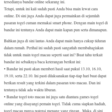
tersedianya bandar online sekarang ini.
Tetapi, untuk ini kali sudah pasti Anda bisa main lewat cara
online. Di sini juga Anda dapat juga permainkan di sejumlah
pasaran togel cuman memakai smart phone. Dengan main togel di
bandar ini tentunya Anda dapat main kapan pun serta dimanapun.
Bahkan juga di sini lantas Anda dapat main hanya cukup tiduran
dalam rumah. Perihal ini sudah pasti sangatlah membahagiakan
tidak untuk main togel macau seperti saat ini? Buat tahu terkait
bandar ini sebaiknya baca keterangan berikut ini:
• Bandar ini pasti akan memberi hasil saat pukul 13.10, 16.10,
19.10, serta 22.10. Ini pasti dilaksanakan tiap-tiap hari buat dapat
berikan result yang terkini dalam pasaran toto macau. Dan ini
tentunya tidak ada waktu liburan.
• Bandar togel toto macau ini juga satu diantara games togel
online yang disayangi pemain togel. Tidak cuma siapkan hadiah,
togel macau punya potensi menang yang ringan . Maka, di sini