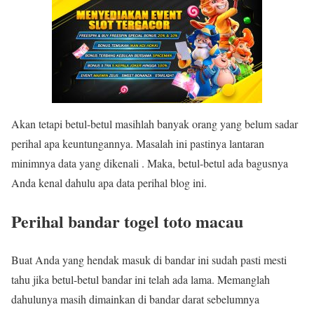
Akan tetapi betul-betul masihlah banyak orang yang belum sadar
perihal apa keuntungannya. Masalah ini pastinya lantaran
minimnya data yang dikenali . Maka, betul-betul ada bagusnya
Anda kenal dahulu apa data perihal blog ini.
Perihal bandar togel toto macau
Buat Anda yang hendak masuk di bandar ini sudah pasti mesti
tahu jika betul-betul bandar ini telah ada lama. Memanglah
dahulunya masih dimainkan di bandar darat sebelumnya