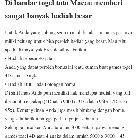
Di bandar togel toto Macau memberi
sangat banyak hadiah besar
Untuk Anda yang habung serta main di bandar ini lantas pastinya
miliki peluang untuk bisa peroleh hadiah yang besar. Mau tahu
apa hadiahnya, yok baca detailnya berikut:
• Hadiah sebesar 90 juta
Anda yang dapat peroleh bonus ini tentu cuman buat games togel
4D atau 4 Angka.
• Hadiah Full Tiada Potongan harga
Di sini lantas Anda pun memiliki hak mendapat hadiah yang full
discount mencakup (4D ialah 9000x, 3D adalah 950x, 2D yakni
95x). Kemungkinan Anda juga masih bimbang dengan bonus
yang satu berikut hingga perlu diperjelas dahulu.
Sehingga misalkan Anda taruhan 5000 serta rupanya menang
games togel 4D atau 4 angka dalam jumlah 5000 x 9000 = 45