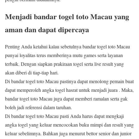
Menjadi bandar togel toto Macau yang
aman dan dapat dipercaya
Penting Anda ketahui kalau sebetulnya bandar togel toto Macau
punyai loyalitas terus memberinya mutu games serta layanan
terbaik. Dengan siapkan prakiraan togel serta live result yang
akan diberi di tiap-tiap hari.
Di bandar togel toto Macau pastinya dapat menolong pemain buat
dapat memperoleh angka togel hasrat untuk menjadi juara . Maka,
bandar togel toto Macau juga dapat memberi ramalan serta gak
boleh jadi referensi dalam taruhan.
Di bandar togel toto Macau pasti Anda harus dapat mengkaji
angka togel yang keluar mencocokan buku mimpi dan result yang
keluar sebelimnya. Bahkan juga menurut bettor senior dan junior