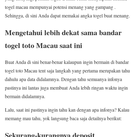
togel macau mempunyai potensi menang yang gampang .
Sehingga, di sini Anda dapat memakai angka togel buat menang.
Mengetahui lebih dekat sama bandar
togel toto Macau saat ini
Buat Anda di sini benar-benar kalaupun ingin bermain di bandar
togel toto Macau tent saja langkah yang pertama merupakan tahu
dahulu apa data didalamnya. Dengan tahu semuanya infonya
pastinya ini lantas juga membuat Anda lebih ringan waktu ingin
bermain didalamnya.
Lalu, saat ini pastinya ingin tahu kan dengan apa infonya? Kalau
memang mau tahu, yok langsung baca saja detailnya berikut:
Sekurang-kurangnya deposit