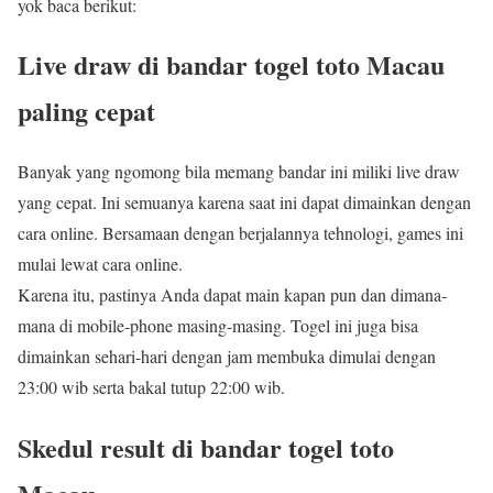
yok baca berikut:
Live draw di bandar togel toto Macau
paling cepat
Banyak yang ngomong bila memang bandar ini miliki live draw
yang cepat. Ini semuanya karena saat ini dapat dimainkan dengan
cara online. Bersamaan dengan berjalannya tehnologi, games ini
mulai lewat cara online.
Karena itu, pastinya Anda dapat main kapan pun dan dimana-
mana di mobile-phone masing-masing. Togel ini juga bisa
dimainkan sehari-hari dengan jam membuka dimulai dengan
23:00 wib serta bakal tutup 22:00 wib.
Skedul result di bandar togel toto