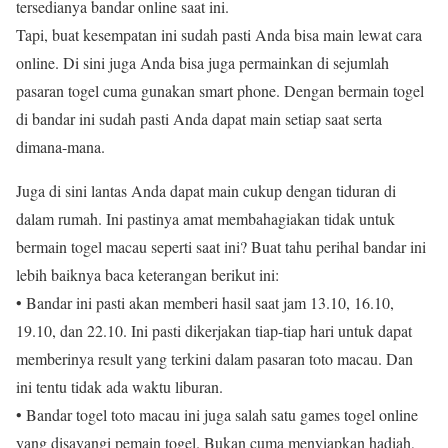
tersedianya bandar online saat ini.
Tapi, buat kesempatan ini sudah pasti Anda bisa main lewat cara
online. Di sini juga Anda bisa juga permainkan di sejumlah
pasaran togel cuma gunakan smart phone. Dengan bermain togel
di bandar ini sudah pasti Anda dapat main setiap saat serta
dimana-mana.
Juga di sini lantas Anda dapat main cukup dengan tiduran di
dalam rumah. Ini pastinya amat membahagiakan tidak untuk
bermain togel macau seperti saat ini? Buat tahu perihal bandar ini
lebih baiknya baca keterangan berikut ini:
• Bandar ini pasti akan memberi hasil saat jam 13.10, 16.10,
19.10, dan 22.10. Ini pasti dikerjakan tiap-tiap hari untuk dapat
memberinya result yang terkini dalam pasaran toto macau. Dan
ini tentu tidak ada waktu liburan.
• Bandar togel toto macau ini juga salah satu games togel online
yang disayangi pemain togel. Bukan cuma menyiapkan hadiah,