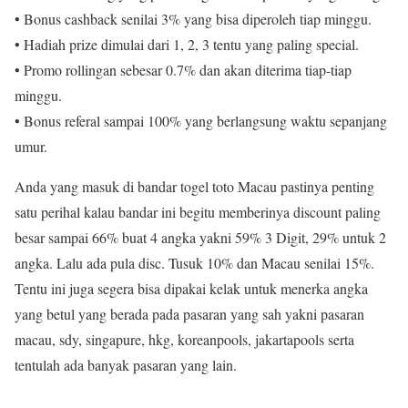
• Bonus cashback senilai 3% yang bisa diperoleh tiap minggu.
• Hadiah prize dimulai dari 1, 2, 3 tentu yang paling special.
• Promo rollingan sebesar 0.7% dan akan diterima tiap-tiap
minggu.
• Bonus referal sampai 100% yang berlangsung waktu sepanjang
umur.
Anda yang masuk di bandar togel toto Macau pastinya penting
satu perihal kalau bandar ini begitu memberinya discount paling
besar sampai 66% buat 4 angka yakni 59% 3 Digit, 29% untuk 2
angka. Lalu ada pula disc. Tusuk 10% dan Macau senilai 15%.
Tentu ini juga segera bisa dipakai kelak untuk menerka angka
yang betul yang berada pada pasaran yang sah yakni pasaran
macau, sdy, singapure, hkg, koreanpools, jakartapools serta
tentulah ada banyak pasaran yang lain.