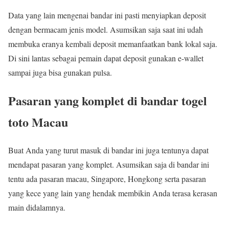
Data yang lain mengenai bandar ini pasti menyiapkan deposit
dengan bermacam jenis model. Asumsikan saja saat ini udah
membuka eranya kembali deposit memanfaatkan bank lokal saja.
Di sini lantas sebagai pemain dapat deposit gunakan e-wallet
sampai juga bisa gunakan pulsa.
Pasaran yang komplet di bandar togel
toto Macau
Buat Anda yang turut masuk di bandar ini juga tentunya dapat
mendapat pasaran yang komplet. Asumsikan saja di bandar ini
tentu ada pasaran macau, Singapore, Hongkong serta pasaran
yang kece yang lain yang hendak membikin Anda terasa kerasan
main didalamnya.