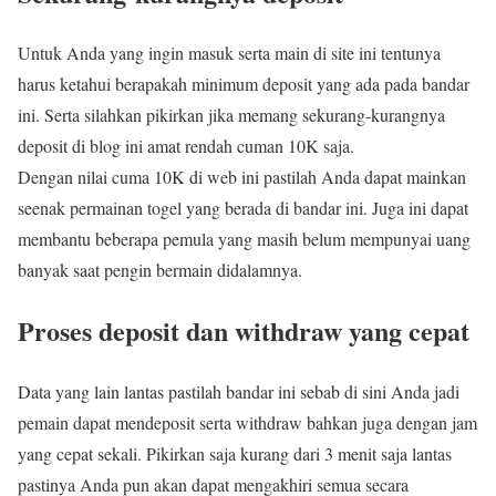
Untuk Anda yang ingin masuk serta main di site ini tentunya
harus ketahui berapakah minimum deposit yang ada pada bandar
ini. Serta silahkan pikirkan jika memang sekurang-kurangnya
deposit di blog ini amat rendah cuman 10K saja.
Dengan nilai cuma 10K di web ini pastilah Anda dapat mainkan
seenak permainan togel yang berada di bandar ini. Juga ini dapat
membantu beberapa pemula yang masih belum mempunyai uang
banyak saat pengin bermain didalamnya.
Proses deposit dan withdraw yang cepat
Data yang lain lantas pastilah bandar ini sebab di sini Anda jadi
pemain dapat mendeposit serta withdraw bahkan juga dengan jam
yang cepat sekali. Pikirkan saja kurang dari 3 menit saja lantas
pastinya Anda pun akan dapat mengakhiri semua secara