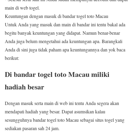
main di web togel.
Keuntungan dengan masuk di bandar togel toto Macau
Untuk Anda yang masuk dan main di bandar ini tentu bakal ada
begitu banyak keuntungan yang didapat. Namun benar-benar
Anda juga belum mengetahui ada keuntungan apa. Barangkali
Anda di sini juga tidak paham apa keuntungannya dan yok baca
berikut:
Di bandar togel toto Macau miliki
hadiah besar
Dengan masuk serta main di web ini tentu Anda segera akan
mendapati hadiah yang besar. Dapat asumsikan kalau
sesungguhnya bandar togel toto Macau sebagai situs togel yang
sediakan pasaran sah 24 jam.