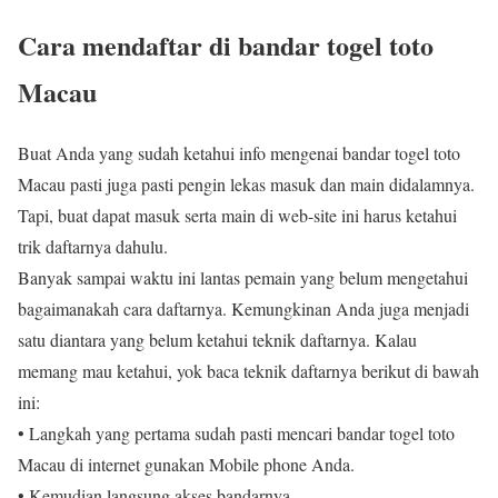
Cara mendaftar di bandar togel toto
Macau
Buat Anda yang sudah ketahui info mengenai bandar togel toto
Macau pasti juga pasti pengin lekas masuk dan main didalamnya.
Tapi, buat dapat masuk serta main di web-site ini harus ketahui
trik daftarnya dahulu.
Banyak sampai waktu ini lantas pemain yang belum mengetahui
bagaimanakah cara daftarnya. Kemungkinan Anda juga menjadi
satu diantara yang belum ketahui teknik daftarnya. Kalau
memang mau ketahui, yok baca teknik daftarnya berikut di bawah
ini:
• Langkah yang pertama sudah pasti mencari bandar togel toto
Macau di internet gunakan Mobile phone Anda.
• Kemudian langsung akses bandarnya.