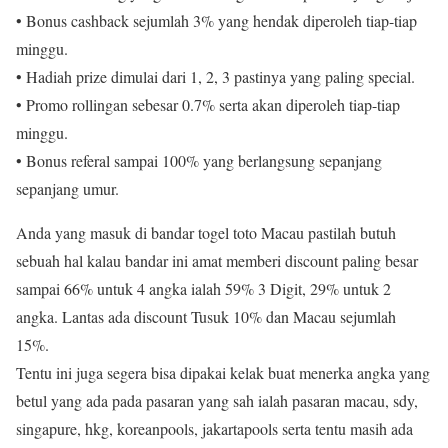
• Bonus cashback sejumlah 3% yang hendak diperoleh tiap-tiap
minggu.
• Hadiah prize dimulai dari 1, 2, 3 pastinya yang paling special.
• Promo rollingan sebesar 0.7% serta akan diperoleh tiap-tiap
minggu.
• Bonus referal sampai 100% yang berlangsung sepanjang
sepanjang umur.
Anda yang masuk di bandar togel toto Macau pastilah butuh
sebuah hal kalau bandar ini amat memberi discount paling besar
sampai 66% untuk 4 angka ialah 59% 3 Digit, 29% untuk 2
angka. Lantas ada discount Tusuk 10% dan Macau sejumlah
15%.
Tentu ini juga segera bisa dipakai kelak buat menerka angka yang
betul yang ada pada pasaran yang sah ialah pasaran macau, sdy,
singapure, hkg, koreanpools, jakartapools serta tentu masih ada