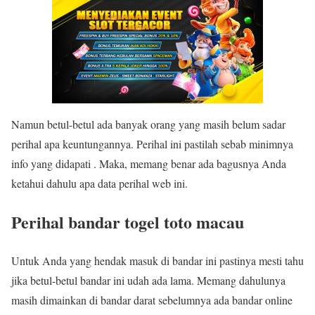
Namun betul-betul ada banyak orang yang masih belum sadar
perihal apa keuntungannya. Perihal ini pastilah sebab minimnya
info yang didapati . Maka, memang benar ada bagusnya Anda
ketahui dahulu apa data perihal web ini.
Perihal bandar togel toto macau
Untuk Anda yang hendak masuk di bandar ini pastinya mesti tahu
jika betul-betul bandar ini udah ada lama. Memang dahulunya
masih dimainkan di bandar darat sebelumnya ada bandar online