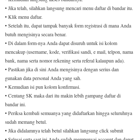
• Jika telah, silahkan langsung mencari menu daftar di bandar itu.
• Klik menu daftar.
• Setelah itu, dapat tampak banyak form registrasi di mana Anda
butuh mengisinya secara benar.
• Di dalam form-nya Anda dapat disuruh untuk isi kolom
mencakup (username, kode, verifikasi sandi, e mail, telpon, nama
bank, nama serta nomor rekening serta referal kalaupun ada).
• Pastikan jika di sini Anda mengisinya dengan serius dan
gunakan data personal Anda yang sah.
• Kemudian isi pun kolom konfirmasi.
• Centang SK maka dari itu makin lebih gampang daftar di
bandar ini.
• Periksa kembali semuanya yang didaftarkan hingga seluruhnya
sudah memang betul.
• Jika didalamnya telah betul silahkan langsung click submit
• Selesai serta saat ini Anda sudah mempunyai account dan dapat