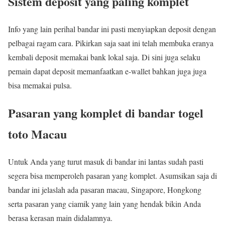
Sistem deposit yang paling komplet
Info yang lain perihal bandar ini pasti menyiapkan deposit dengan
pelbagai ragam cara. Pikirkan saja saat ini telah membuka eranya
kembali deposit memakai bank lokal saja. Di sini juga selaku
pemain dapat deposit memanfaatkan e-wallet bahkan juga juga
bisa memakai pulsa.
Pasaran yang komplet di bandar togel
toto Macau
Untuk Anda yang turut masuk di bandar ini lantas sudah pasti
segera bisa memperoleh pasaran yang komplet. Asumsikan saja di
bandar ini jelaslah ada pasaran macau, Singapore, Hongkong
serta pasaran yang ciamik yang lain yang hendak bikin Anda
berasa kerasan main didalamnya.