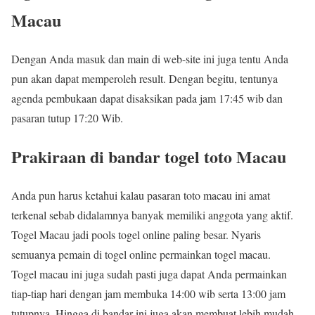
Macau
Dengan Anda masuk dan main di web-site ini juga tentu Anda
pun akan dapat memperoleh result. Dengan begitu, tentunya
agenda pembukaan dapat disaksikan pada jam 17:45 wib dan
pasaran tutup 17:20 Wib.
Prakiraan di bandar togel toto Macau
Anda pun harus ketahui kalau pasaran toto macau ini amat
terkenal sebab didalamnya banyak memiliki anggota yang aktif.
Togel Macau jadi pools togel online paling besar. Nyaris
semuanya pemain di togel online permainkan togel macau.
Togel macau ini juga sudah pasti juga dapat Anda permainkan
tiap-tiap hari dengan jam membuka 14:00 wib serta 13:00 jam
tutupnya. Hingga di bandar ini juga akan membuat lebih mudah