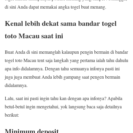
di sini Anda dapat memakai angka togel buat menang.
Kenal lebih dekat sama bandar togel
toto Macau saat ini
Buat Anda di sini memanglah kalaupun pengin bermain di bandar
togel toto Macau tent saja langkah yang pertama ialah tahu dahulu
apa info didalamnya. Dengan tahu semuanya infonya pasti ini
juga juga membuat Anda lebih gampang saat pengen bermain
didalamnya.
Lalu, saat ini pasti ingin tahu kan dengan apa infonya? Apabila
betul-betul ingin mengetahui, yok langsung baca saja detailnya
berikut:
Minimum deposit