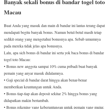
Banyak sekali bonus di bandar togel toto
Macau
Buat Anda yang masuk dan main di bandar ini lantas terang dapat
mendapati begitu banyak bonus. Namun betul-betul masih tetap
sedikit orang yang mengetahui bonusnya apa. Sebab umumnya
pada mereka tidak jelas apa bonusnya.
Lalu, apa sich bonus di bandar ini serta yok baca bonus di bandar
togel toto Macau:
• Bonus new anggota sampai 10% cuma pribadi buat banyak
pemain yang anyar masuk didalamnya.
• Gaji special di bandar darat hingga akan benar-benar
memberikan keuntungan untuk Anda.
• Bonus tiap-tiap akan deposit sekitar 2% hingga bonus yang
didapatkan makin bertambah.
• Bonus rekening yang keberuntungan untuk pemain yang mujur.