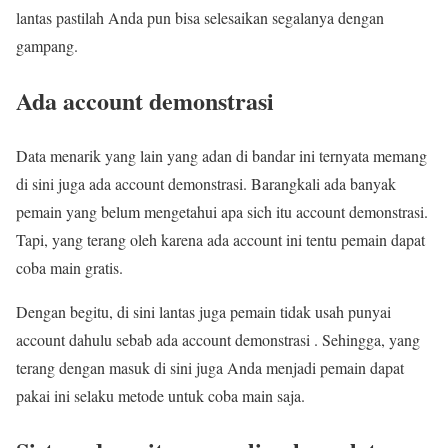
lantas pastilah Anda pun bisa selesaikan segalanya dengan
gampang.
Ada account demonstrasi
Data menarik yang lain yang adan di bandar ini ternyata memang
di sini juga ada account demonstrasi. Barangkali ada banyak
pemain yang belum mengetahui apa sich itu account demonstrasi.
Tapi, yang terang oleh karena ada account ini tentu pemain dapat
coba main gratis.
Dengan begitu, di sini lantas juga pemain tidak usah punyai
account dahulu sebab ada account demonstrasi . Sehingga, yang
terang dengan masuk di sini juga Anda menjadi pemain dapat
pakai ini selaku metode untuk coba main saja.