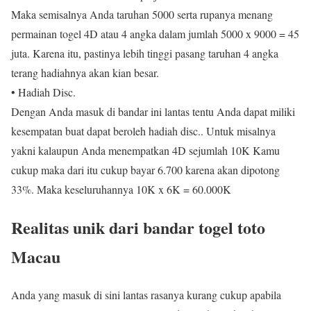
Maka semisalnya Anda taruhan 5000 serta rupanya menang
permainan togel 4D atau 4 angka dalam jumlah 5000 x 9000 = 45
juta. Karena itu, pastinya lebih tinggi pasang taruhan 4 angka
terang hadiahnya akan kian besar.
• Hadiah Disc.
Dengan Anda masuk di bandar ini lantas tentu Anda dapat miliki
kesempatan buat dapat beroleh hadiah disc.. Untuk misalnya
yakni kalaupun Anda menempatkan 4D sejumlah 10K Kamu
cukup maka dari itu cukup bayar 6.700 karena akan dipotong
33%. Maka keseluruhannya 10K x 6K = 60.000K
Realitas unik dari bandar togel toto
Macau
Anda yang masuk di sini lantas rasanya kurang cukup apabila