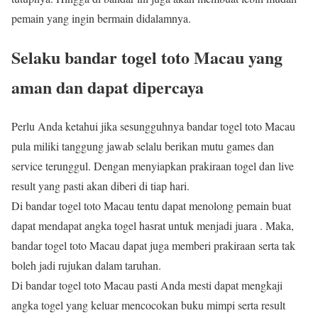
pemain yang ingin bermain didalamnya.
Selaku bandar togel toto Macau yang
aman dan dapat dipercaya
Perlu Anda ketahui jika sesungguhnya bandar togel toto Macau
pula miliki tanggung jawab selalu berikan mutu games dan
service terunggul. Dengan menyiapkan prakiraan togel dan live
result yang pasti akan diberi di tiap hari.
Di bandar togel toto Macau tentu dapat menolong pemain buat
dapat mendapat angka togel hasrat untuk menjadi juara . Maka,
bandar togel toto Macau dapat juga memberi prakiraan serta tak
boleh jadi rujukan dalam taruhan.
Di bandar togel toto Macau pasti Anda mesti dapat mengkaji
angka togel yang keluar mencocokan buku mimpi serta result