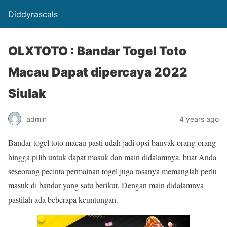
Diddyrascals
OLXTOTO : Bandar Togel Toto
Macau Dapat dipercaya 2022
Siulak
admin
4 years ago
Bandar togel toto macau pasti udah jadi opsi banyak orang-orang
hingga pilih untuk dapat masuk dan main didalamnya. buat Anda
seseorang pecinta permainan togel juga rasanya memanglah perlu
masuk di bandar yang satu berikut. Dengan main didalamnya
pastilah ada beberapa keuntungan.