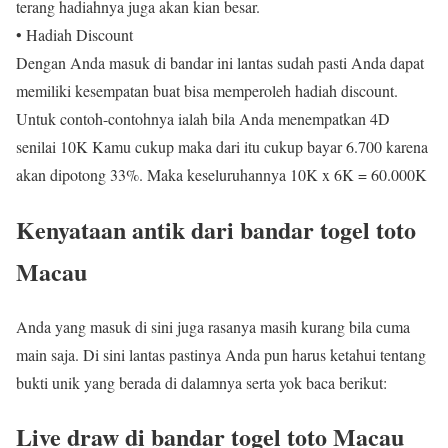
terang hadiahnya juga akan kian besar.
• Hadiah Discount
Dengan Anda masuk di bandar ini lantas sudah pasti Anda dapat
memiliki kesempatan buat bisa memperoleh hadiah discount.
Untuk contoh-contohnya ialah bila Anda menempatkan 4D
senilai 10K Kamu cukup maka dari itu cukup bayar 6.700 karena
akan dipotong 33%. Maka keseluruhannya 10K x 6K = 60.000K
Kenyataan antik dari bandar togel toto
Macau
Anda yang masuk di sini juga rasanya masih kurang bila cuma
main saja. Di sini lantas pastinya Anda pun harus ketahui tentang
bukti unik yang berada di dalamnya serta yok baca berikut:
Live draw di bandar togel toto Macau