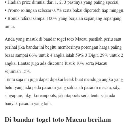
• Hadiah prize dimulai dari 1, 2, 3 pastinya yang paling special.
• Promo rollingan sebesar 0.7% serta bakal diperoleh tiap minggu.
• Bonus referal sampai 100% yang berjalan sepanjang sepanjang
umur.
Anda yang masuk di bandar togel toto Macau pastilah perlu satu
perihal jika bandar ini begitu memberinya potongan harga paling
besar sampai 66% untuk 4 angka ialah 59% 3 Digit, 29% untuk 2
angka. Lantas juga ada discount Tusuk 10% serta Macau
sejumlah 15%.
Tentu saja ini juga dapat dipakai kelak buat menduga angka yang
betul yang ada pada pasaran yang sah ialah pasaran macau, sdy,
singapure, hkg, koreanpools, jakartapools serta tentu saja ada
banyak pasaran yang lain.
Di bandar togel toto Macau berikan