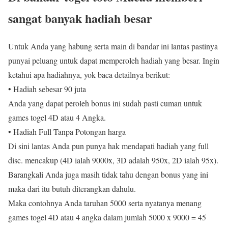
sangat banyak hadiah besar
Untuk Anda yang habung serta main di bandar ini lantas pastinya
punyai peluang untuk dapat memperoleh hadiah yang besar. Ingin
ketahui apa hadiahnya, yok baca detailnya berikut:
• Hadiah sebesar 90 juta
Anda yang dapat peroleh bonus ini sudah pasti cuman untuk
games togel 4D atau 4 Angka.
• Hadiah Full Tanpa Potongan harga
Di sini lantas Anda pun punya hak mendapati hadiah yang full
disc. mencakup (4D ialah 9000x, 3D adalah 950x, 2D ialah 95x).
Barangkali Anda juga masih tidak tahu dengan bonus yang ini
maka dari itu butuh diterangkan dahulu.
Maka contohnya Anda taruhan 5000 serta nyatanya menang
games togel 4D atau 4 angka dalam jumlah 5000 x 9000 = 45