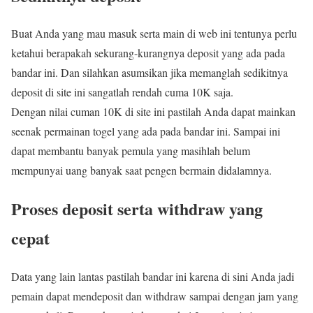
Buat Anda yang mau masuk serta main di web ini tentunya perlu
ketahui berapakah sekurang-kurangnya deposit yang ada pada
bandar ini. Dan silahkan asumsikan jika memanglah sedikitnya
deposit di site ini sangatlah rendah cuma 10K saja.
Dengan nilai cuman 10K di site ini pastilah Anda dapat mainkan
seenak permainan togel yang ada pada bandar ini. Sampai ini
dapat membantu banyak pemula yang masihlah belum
mempunyai uang banyak saat pengen bermain didalamnya.
Proses deposit serta withdraw yang
cepat
Data yang lain lantas pastilah bandar ini karena di sini Anda jadi
pemain dapat mendeposit dan withdraw sampai dengan jam yang