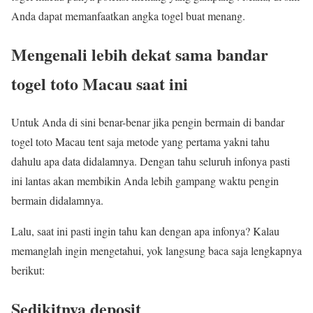
Anda dapat memanfaatkan angka togel buat menang.
Mengenali lebih dekat sama bandar
togel toto Macau saat ini
Untuk Anda di sini benar-benar jika pengin bermain di bandar
togel toto Macau tent saja metode yang pertama yakni tahu
dahulu apa data didalamnya. Dengan tahu seluruh infonya pasti
ini lantas akan membikin Anda lebih gampang waktu pengin
bermain didalamnya.
Lalu, saat ini pasti ingin tahu kan dengan apa infonya? Kalau
memanglah ingin mengetahui, yok langsung baca saja lengkapnya
berikut:
Sedikitnya deposit