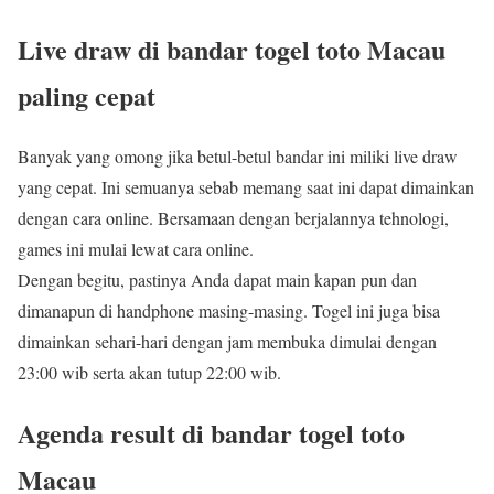
Live draw di bandar togel toto Macau
paling cepat
Banyak yang omong jika betul-betul bandar ini miliki live draw
yang cepat. Ini semuanya sebab memang saat ini dapat dimainkan
dengan cara online. Bersamaan dengan berjalannya tehnologi,
games ini mulai lewat cara online.
Dengan begitu, pastinya Anda dapat main kapan pun dan
dimanapun di handphone masing-masing. Togel ini juga bisa
dimainkan sehari-hari dengan jam membuka dimulai dengan
23:00 wib serta akan tutup 22:00 wib.
Agenda result di bandar togel toto
Macau