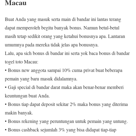
Macau
Buat Anda yang masuk serta main di bandar ini lantas terang
dapat memperoleh begitu banyak bonus. Namun betul-betul
masih tetap sedikit orang yang ketahui bonusnya apa. Lantaran
umumnya pada mereka tidak jelas apa bonusnya.
Lalu, apa sich bonus di bandar ini serta yok baca bonus di bandar
togel toto Macau:
• Bonus new anggota sampai 10% cuma privat buat beberapa
pemain yang baru masuk didalamnya.
• Gaji special di bandar darat maka akan benar-benar memberi
keuntungan buat Anda.
• Bonus tiap dapat deposit sekitar 2% maka bonus yang diterima
makin banyak.
• Bonus rekening yang peruntungan untuk pemain yang untung.
• Bonus cashback sejumlah 3% yang bisa didapat tiap-tiap