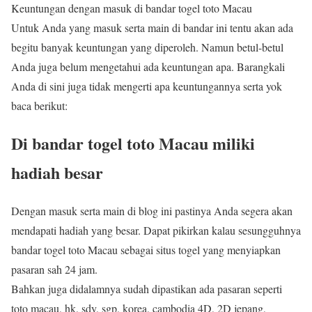
Keuntungan dengan masuk di bandar togel toto Macau
Untuk Anda yang masuk serta main di bandar ini tentu akan ada
begitu banyak keuntungan yang diperoleh. Namun betul-betul
Anda juga belum mengetahui ada keuntungan apa. Barangkali
Anda di sini juga tidak mengerti apa keuntungannya serta yok
baca berikut:
Di bandar togel toto Macau miliki
hadiah besar
Dengan masuk serta main di blog ini pastinya Anda segera akan
mendapati hadiah yang besar. Dapat pikirkan kalau sesungguhnya
bandar togel toto Macau sebagai situs togel yang menyiapkan
pasaran sah 24 jam.
Bahkan juga didalamnya sudah dipastikan ada pasaran seperti
toto macau, hk, sdy, sgp, korea, cambodia 4D, 2D jepang,