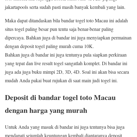
jakartapools serta sudah pasti masih banyak kembali yang lain.
Maka dapat ditandaskan bila bandar togel toto Macau ini adalah
situs togel paling besar pun tentu saja benar-benar paling
dipercaya. Bahkan juga di bandar ini juga menyiapkan permainan
dengan deposit togel paling murah cuma 10K.
Bahkan juga di bandar ini juga tentunya pula siapkan perkiraan
yang tepat dan live result togel sangatlah komplet. Di bandar ini
juga ada juga buku mimpi 2D, 3D, 4D. Soal ini akan bisa secara
mudah Anda pakai buat rujukan di saat main judi togel ini.
Deposit di bandar togel toto Macau
dengan harga yang murah
Untuk Anda yang masuk di bandar ini juga tentunya bisa juga
mendapati sejumlah keuntungan kembali diantaranya deposit