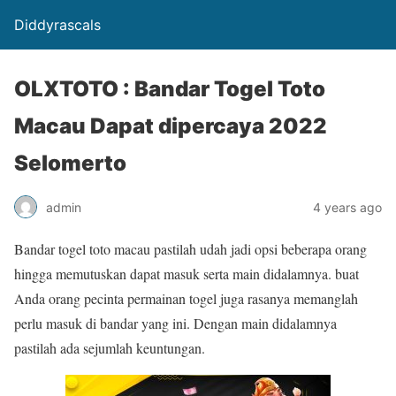
Diddyrascals
OLXTOTO : Bandar Togel Toto
Macau Dapat dipercaya 2022
Selomerto
admin
4 years ago
Bandar togel toto macau pastilah udah jadi opsi beberapa orang
hingga memutuskan dapat masuk serta main didalamnya. buat
Anda orang pecinta permainan togel juga rasanya memanglah
perlu masuk di bandar yang ini. Dengan main didalamnya
pastilah ada sejumlah keuntungan.