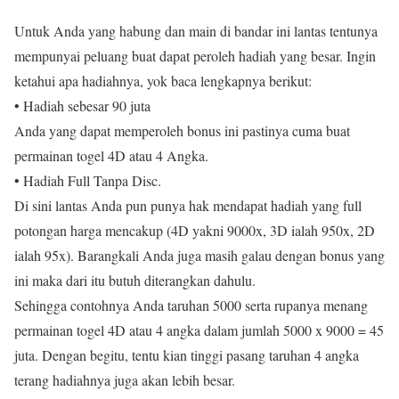
Untuk Anda yang habung dan main di bandar ini lantas tentunya
mempunyai peluang buat dapat peroleh hadiah yang besar. Ingin
ketahui apa hadiahnya, yok baca lengkapnya berikut:
• Hadiah sebesar 90 juta
Anda yang dapat memperoleh bonus ini pastinya cuma buat
permainan togel 4D atau 4 Angka.
• Hadiah Full Tanpa Disc.
Di sini lantas Anda pun punya hak mendapat hadiah yang full
potongan harga mencakup (4D yakni 9000x, 3D ialah 950x, 2D
ialah 95x). Barangkali Anda juga masih galau dengan bonus yang
ini maka dari itu butuh diterangkan dahulu.
Sehingga contohnya Anda taruhan 5000 serta rupanya menang
permainan togel 4D atau 4 angka dalam jumlah 5000 x 9000 = 45
juta. Dengan begitu, tentu kian tinggi pasang taruhan 4 angka
terang hadiahnya juga akan lebih besar.