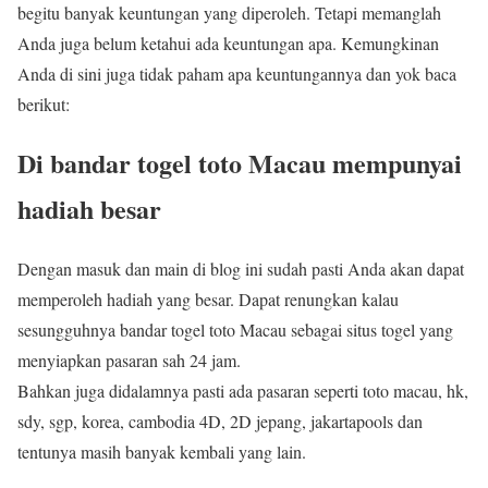
begitu banyak keuntungan yang diperoleh. Tetapi memanglah
Anda juga belum ketahui ada keuntungan apa. Kemungkinan
Anda di sini juga tidak paham apa keuntungannya dan yok baca
berikut:
Di bandar togel toto Macau mempunyai
hadiah besar
Dengan masuk dan main di blog ini sudah pasti Anda akan dapat
memperoleh hadiah yang besar. Dapat renungkan kalau
sesungguhnya bandar togel toto Macau sebagai situs togel yang
menyiapkan pasaran sah 24 jam.
Bahkan juga didalamnya pasti ada pasaran seperti toto macau, hk,
sdy, sgp, korea, cambodia 4D, 2D jepang, jakartapools dan
tentunya masih banyak kembali yang lain.