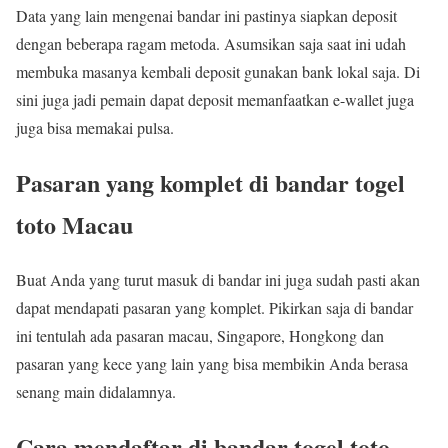
Data yang lain mengenai bandar ini pastinya siapkan deposit
dengan beberapa ragam metoda. Asumsikan saja saat ini udah
membuka masanya kembali deposit gunakan bank lokal saja. Di
sini juga jadi pemain dapat deposit memanfaatkan e-wallet juga
juga bisa memakai pulsa.
Pasaran yang komplet di bandar togel
toto Macau
Buat Anda yang turut masuk di bandar ini juga sudah pasti akan
dapat mendapati pasaran yang komplet. Pikirkan saja di bandar
ini tentulah ada pasaran macau, Singapore, Hongkong dan
pasaran yang kece yang lain yang bisa membikin Anda berasa
senang main didalamnya.
Cara mendaftar di bandar togel toto