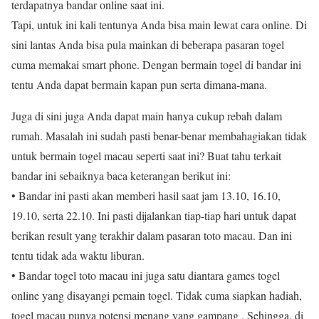
terdapatnya bandar online saat ini.
Tapi, untuk ini kali tentunya Anda bisa main lewat cara online. Di
sini lantas Anda bisa pula mainkan di beberapa pasaran togel
cuma memakai smart phone. Dengan bermain togel di bandar ini
tentu Anda dapat bermain kapan pun serta dimana-mana.
Juga di sini juga Anda dapat main hanya cukup rebah dalam
rumah. Masalah ini sudah pasti benar-benar membahagiakan tidak
untuk bermain togel macau seperti saat ini? Buat tahu terkait
bandar ini sebaiknya baca keterangan berikut ini:
• Bandar ini pasti akan memberi hasil saat jam 13.10, 16.10,
19.10, serta 22.10. Ini pasti dijalankan tiap-tiap hari untuk dapat
berikan result yang terakhir dalam pasaran toto macau. Dan ini
tentu tidak ada waktu liburan.
• Bandar togel toto macau ini juga satu diantara games togel
online yang disayangi pemain togel. Tidak cuma siapkan hadiah,
togel macau punya potensi menang yang gampang . Sehingga, di