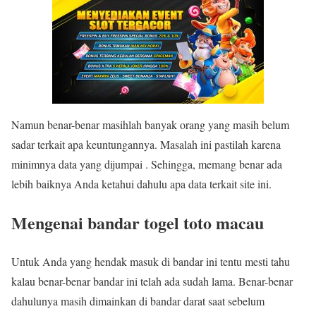
Namun benar-benar masihlah banyak orang yang masih belum
sadar terkait apa keuntungannya. Masalah ini pastilah karena
minimnya data yang dijumpai . Sehingga, memang benar ada
lebih baiknya Anda ketahui dahulu apa data terkait site ini.
Mengenai bandar togel toto macau
Untuk Anda yang hendak masuk di bandar ini tentu mesti tahu
kalau benar-benar bandar ini telah ada sudah lama. Benar-benar
dahulunya masih dimainkan di bandar darat saat sebelum