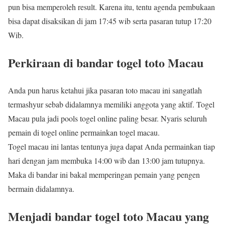
pun bisa memperoleh result. Karena itu, tentu agenda pembukaan
bisa dapat disaksikan di jam 17:45 wib serta pasaran tutup 17:20
Wib.
Perkiraan di bandar togel toto Macau
Anda pun harus ketahui jika pasaran toto macau ini sangatlah
termashyur sebab didalamnya memiliki anggota yang aktif. Togel
Macau pula jadi pools togel online paling besar. Nyaris seluruh
pemain di togel online permainkan togel macau.
Togel macau ini lantas tentunya juga dapat Anda permainkan tiap
hari dengan jam membuka 14:00 wib dan 13:00 jam tutupnya.
Maka di bandar ini bakal memperingan pemain yang pengen
bermain didalamnya.
Menjadi bandar togel toto Macau yang