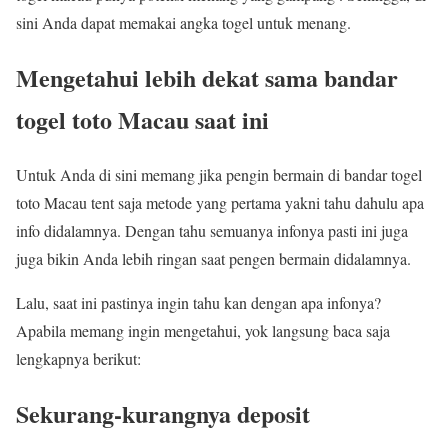
sini Anda dapat memakai angka togel untuk menang.
Mengetahui lebih dekat sama bandar
togel toto Macau saat ini
Untuk Anda di sini memang jika pengin bermain di bandar togel
toto Macau tent saja metode yang pertama yakni tahu dahulu apa
info didalamnya. Dengan tahu semuanya infonya pasti ini juga
juga bikin Anda lebih ringan saat pengen bermain didalamnya.
Lalu, saat ini pastinya ingin tahu kan dengan apa infonya?
Apabila memang ingin mengetahui, yok langsung baca saja
lengkapnya berikut:
Sekurang-kurangnya deposit