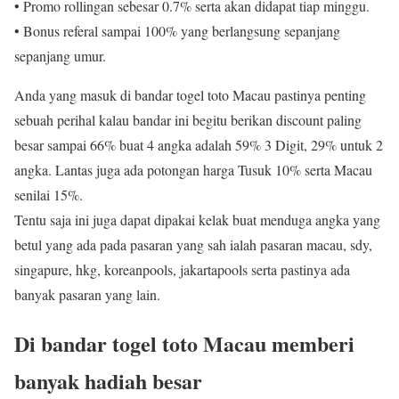
• Promo rollingan sebesar 0.7% serta akan didapat tiap minggu.
• Bonus referal sampai 100% yang berlangsung sepanjang
sepanjang umur.
Anda yang masuk di bandar togel toto Macau pastinya penting
sebuah perihal kalau bandar ini begitu berikan discount paling
besar sampai 66% buat 4 angka adalah 59% 3 Digit, 29% untuk 2
angka. Lantas juga ada potongan harga Tusuk 10% serta Macau
senilai 15%.
Tentu saja ini juga dapat dipakai kelak buat menduga angka yang
betul yang ada pada pasaran yang sah ialah pasaran macau, sdy,
singapure, hkg, koreanpools, jakartapools serta pastinya ada
banyak pasaran yang lain.
Di bandar togel toto Macau memberi
banyak hadiah besar