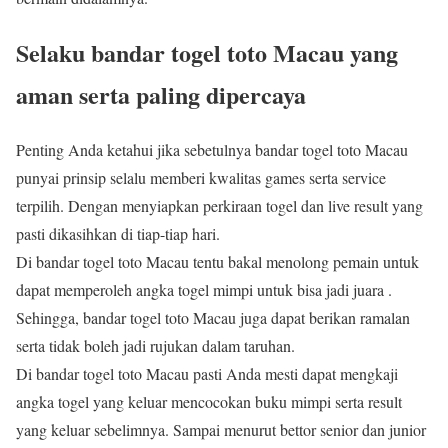
Selaku bandar togel toto Macau yang
aman serta paling dipercaya
Penting Anda ketahui jika sebetulnya bandar togel toto Macau
punyai prinsip selalu memberi kwalitas games serta service
terpilih. Dengan menyiapkan perkiraan togel dan live result yang
pasti dikasihkan di tiap-tiap hari.
Di bandar togel toto Macau tentu bakal menolong pemain untuk
dapat memperoleh angka togel mimpi untuk bisa jadi juara .
Sehingga, bandar togel toto Macau juga dapat berikan ramalan
serta tidak boleh jadi rujukan dalam taruhan.
Di bandar togel toto Macau pasti Anda mesti dapat mengkaji
angka togel yang keluar mencocokan buku mimpi serta result
yang keluar sebelimnya. Sampai menurut bettor senior dan junior