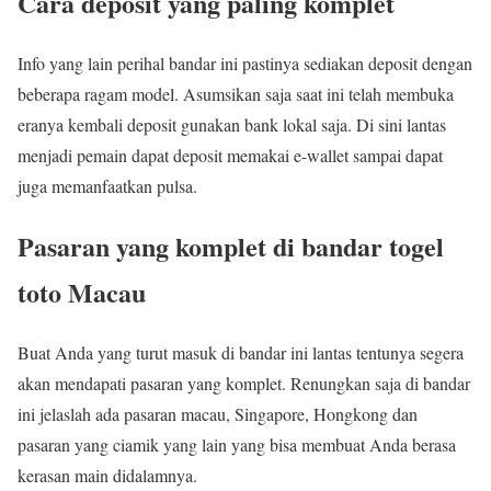
Cara deposit yang paling komplet
Info yang lain perihal bandar ini pastinya sediakan deposit dengan
beberapa ragam model. Asumsikan saja saat ini telah membuka
eranya kembali deposit gunakan bank lokal saja. Di sini lantas
menjadi pemain dapat deposit memakai e-wallet sampai dapat
juga memanfaatkan pulsa.
Pasaran yang komplet di bandar togel
toto Macau
Buat Anda yang turut masuk di bandar ini lantas tentunya segera
akan mendapati pasaran yang komplet. Renungkan saja di bandar
ini jelaslah ada pasaran macau, Singapore, Hongkong dan
pasaran yang ciamik yang lain yang bisa membuat Anda berasa
kerasan main didalamnya.