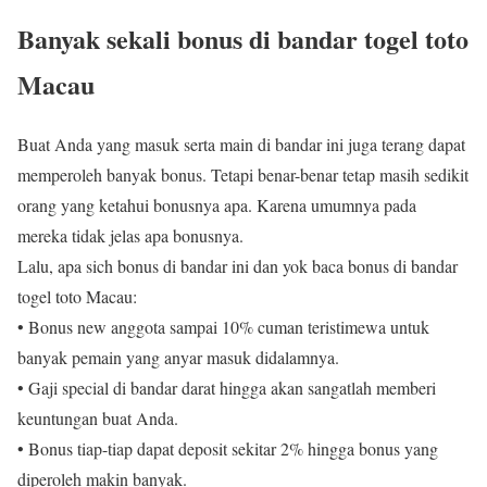
Banyak sekali bonus di bandar togel toto
Macau
Buat Anda yang masuk serta main di bandar ini juga terang dapat
memperoleh banyak bonus. Tetapi benar-benar tetap masih sedikit
orang yang ketahui bonusnya apa. Karena umumnya pada
mereka tidak jelas apa bonusnya.
Lalu, apa sich bonus di bandar ini dan yok baca bonus di bandar
togel toto Macau:
• Bonus new anggota sampai 10% cuman teristimewa untuk
banyak pemain yang anyar masuk didalamnya.
• Gaji special di bandar darat hingga akan sangatlah memberi
keuntungan buat Anda.
• Bonus tiap-tiap dapat deposit sekitar 2% hingga bonus yang
diperoleh makin banyak.