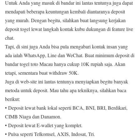
Untuk Anda yang masuk di bandar ini lantas tentunya juga dapat
mendapati beberapa keuntungan kembali diantaranya deposit
yang murah. Dengan begitu, silahkan buat langsung kerjakan
deposit togel lewat langkah kontak kubu dukungan di feature live
chat.
Tapi, di sini juga Anda bisa pula mengabari kontak insan yang
ada ialah WhatsApp, Line dan WeChat. Buat minimum deposit di
bandar togel toto Macau hanya cukup 10K rupiah saja. Akan
tetapi, sementara buat withdraw 50K.
Juga di web-site ini lantas tentunya menyiapkan begitu banyak
metoda untuk deposit. Mau tahu apa tekniknya, silahkan baca
berikut:
• Deposit lewat bank lokal seperti BCA, BNI, BRI, Berdikari,
CIMB Niaga dan Danamon.
• Deposit lewat E-wallet yang komplet.
• Pulsa seperti Telkomsel, AXIS, Indosat, Tri.