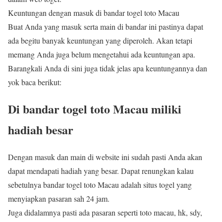
Keuntungan dengan masuk di bandar togel toto Macau
Buat Anda yang masuk serta main di bandar ini pastinya dapat
ada begitu banyak keuntungan yang diperoleh. Akan tetapi
memang Anda juga belum mengetahui ada keuntungan apa.
Barangkali Anda di sini juga tidak jelas apa keuntungannya dan
yok baca berikut:
Di bandar togel toto Macau miliki
hadiah besar
Dengan masuk dan main di website ini sudah pasti Anda akan
dapat mendapati hadiah yang besar. Dapat renungkan kalau
sebetulnya bandar togel toto Macau adalah situs togel yang
menyiapkan pasaran sah 24 jam.
Juga didalamnya pasti ada pasaran seperti toto macau, hk, sdy,