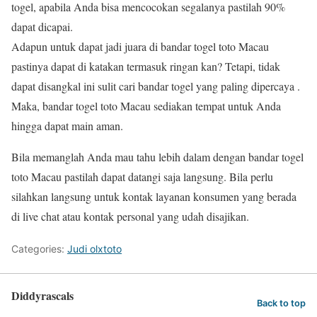
togel, apabila Anda bisa mencocokan segalanya pastilah 90%
dapat dicapai.
Adapun untuk dapat jadi juara di bandar togel toto Macau
pastinya dapat di katakan termasuk ringan kan? Tetapi, tidak
dapat disangkal ini sulit cari bandar togel yang paling dipercaya .
Maka, bandar togel toto Macau sediakan tempat untuk Anda
hingga dapat main aman.
Bila memanglah Anda mau tahu lebih dalam dengan bandar togel
toto Macau pastilah dapat datangi saja langsung. Bila perlu
silahkan langsung untuk kontak layanan konsumen yang berada
di live chat atau kontak personal yang udah disajikan.
Categories:
Judi olxtoto
Diddyrascals
Back to top