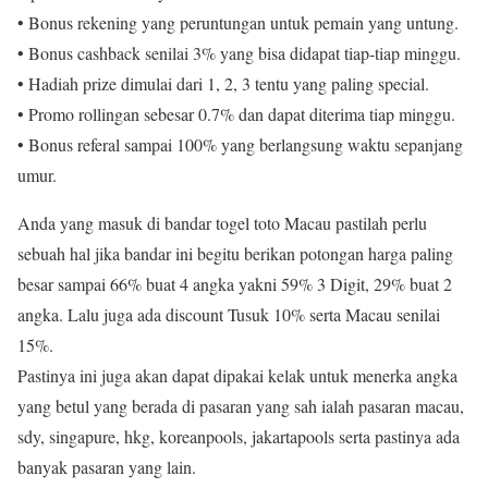
• Bonus rekening yang peruntungan untuk pemain yang untung.
• Bonus cashback senilai 3% yang bisa didapat tiap-tiap minggu.
• Hadiah prize dimulai dari 1, 2, 3 tentu yang paling special.
• Promo rollingan sebesar 0.7% dan dapat diterima tiap minggu.
• Bonus referal sampai 100% yang berlangsung waktu sepanjang
umur.
Anda yang masuk di bandar togel toto Macau pastilah perlu
sebuah hal jika bandar ini begitu berikan potongan harga paling
besar sampai 66% buat 4 angka yakni 59% 3 Digit, 29% buat 2
angka. Lalu juga ada discount Tusuk 10% serta Macau senilai
15%.
Pastinya ini juga akan dapat dipakai kelak untuk menerka angka
yang betul yang berada di pasaran yang sah ialah pasaran macau,
sdy, singapure, hkg, koreanpools, jakartapools serta pastinya ada
banyak pasaran yang lain.