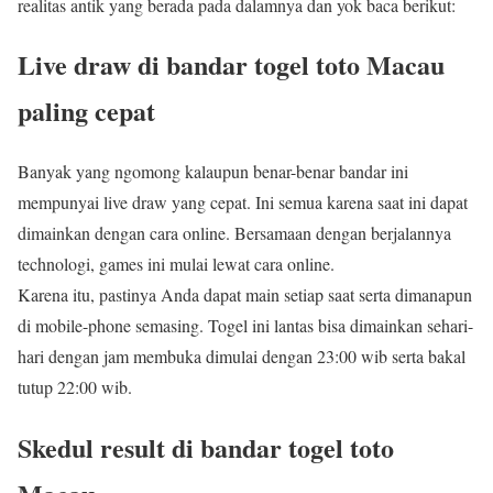
realitas antik yang berada pada dalamnya dan yok baca berikut:
Live draw di bandar togel toto Macau
paling cepat
Banyak yang ngomong kalaupun benar-benar bandar ini
mempunyai live draw yang cepat. Ini semua karena saat ini dapat
dimainkan dengan cara online. Bersamaan dengan berjalannya
technologi, games ini mulai lewat cara online.
Karena itu, pastinya Anda dapat main setiap saat serta dimanapun
di mobile-phone semasing. Togel ini lantas bisa dimainkan sehari-
hari dengan jam membuka dimulai dengan 23:00 wib serta bakal
tutup 22:00 wib.
Skedul result di bandar togel toto