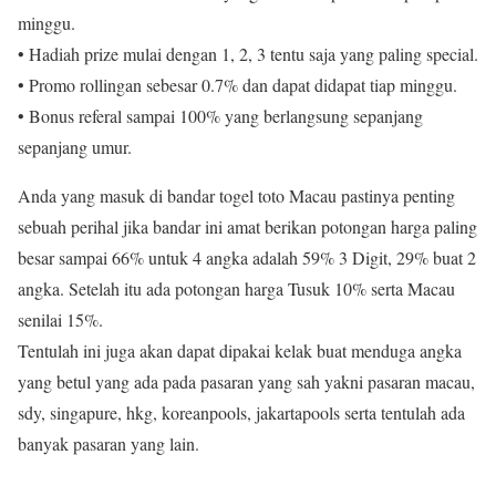
minggu.
• Hadiah prize mulai dengan 1, 2, 3 tentu saja yang paling special.
• Promo rollingan sebesar 0.7% dan dapat didapat tiap minggu.
• Bonus referal sampai 100% yang berlangsung sepanjang
sepanjang umur.
Anda yang masuk di bandar togel toto Macau pastinya penting
sebuah perihal jika bandar ini amat berikan potongan harga paling
besar sampai 66% untuk 4 angka adalah 59% 3 Digit, 29% buat 2
angka. Setelah itu ada potongan harga Tusuk 10% serta Macau
senilai 15%.
Tentulah ini juga akan dapat dipakai kelak buat menduga angka
yang betul yang ada pada pasaran yang sah yakni pasaran macau,
sdy, singapure, hkg, koreanpools, jakartapools serta tentulah ada
banyak pasaran yang lain.