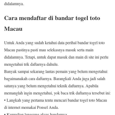
didalamnya.
Cara mendaftar di bandar togel toto
Macau
Untuk Anda yang sudah ketahui data perihal bandar togel toto
Macau pastinya pasti mau selekasnya masuk serta main
didalamnya. Tetapi, untuk dapat masuk dan main di site ini perlu
mengetahui trik daftarnya dahulu.
Banyak sampai sekarang lantas pemain yang belum mengetahui
bagaimanakah cara daftarnya. Barangkali Anda juga jadi salah
satunya yang belum mengetahui teknik daftarnya. Apabila
memanglah ingin mengetahui, yok baca trik daftarnya tersebut ini:
• Langkah yang pertama tentu mencari bandar togel toto Macau
di internet memakai Ponsel Anda.
• Kemudian langsung akses bandarnya.