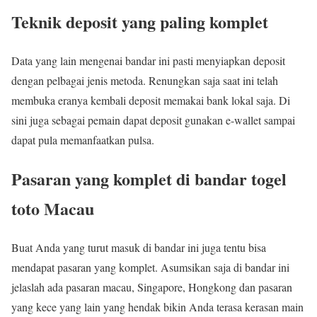
Teknik deposit yang paling komplet
Data yang lain mengenai bandar ini pasti menyiapkan deposit
dengan pelbagai jenis metoda. Renungkan saja saat ini telah
membuka eranya kembali deposit memakai bank lokal saja. Di
sini juga sebagai pemain dapat deposit gunakan e-wallet sampai
dapat pula memanfaatkan pulsa.
Pasaran yang komplet di bandar togel
toto Macau
Buat Anda yang turut masuk di bandar ini juga tentu bisa
mendapat pasaran yang komplet. Asumsikan saja di bandar ini
jelaslah ada pasaran macau, Singapore, Hongkong dan pasaran
yang kece yang lain yang hendak bikin Anda terasa kerasan main