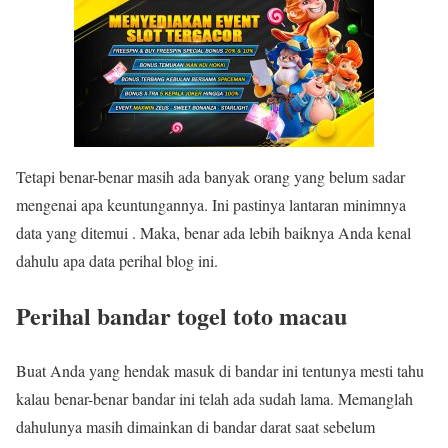
Tetapi benar-benar masih ada banyak orang yang belum sadar
mengenai apa keuntungannya. Ini pastinya lantaran minimnya
data yang ditemui . Maka, benar ada lebih baiknya Anda kenal
dahulu apa data perihal blog ini.
Perihal bandar togel toto macau
Buat Anda yang hendak masuk di bandar ini tentunya mesti tahu
kalau benar-benar bandar ini telah ada sudah lama. Memanglah
dahulunya masih dimainkan di bandar darat saat sebelum