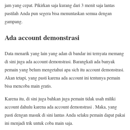
jam yang cepat. Pikirkan saja kurang dari 3 menit saja lantas
pastilah Anda pun segera bisa menuntaskan semua dengan
gampang.
Ada account demonstrasi
Data menarik yang lain yang adan di bandar ini ternyata memang
di sini juga ada account demonstrasi. Barangkali ada banyak
pemain yang belum mengetahui apa sich itu account demonstrasi.
Akan tetapi, yang pasti karena ada account ini tentunya pemain
bisa mencoba main gratis.
Karena itu, di sini juga bahkan juga pemain tidak usah miliki
account dahulu karena ada account demonstrasi . Maka, yang
pasti dengan masuk di sini lantas Anda selaku pemain dapat pakai
ini menjadi trik untuk coba main saja.