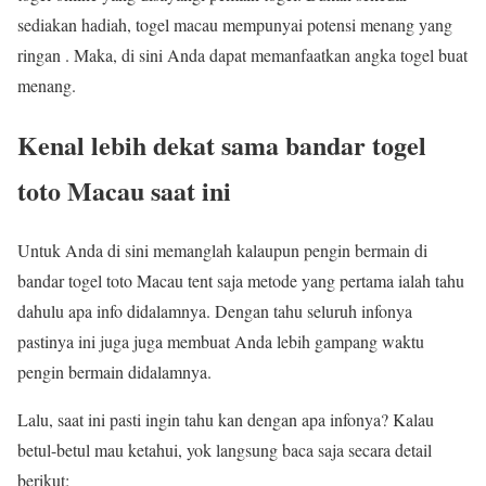
sediakan hadiah, togel macau mempunyai potensi menang yang
ringan . Maka, di sini Anda dapat memanfaatkan angka togel buat
menang.
Kenal lebih dekat sama bandar togel
toto Macau saat ini
Untuk Anda di sini memanglah kalaupun pengin bermain di
bandar togel toto Macau tent saja metode yang pertama ialah tahu
dahulu apa info didalamnya. Dengan tahu seluruh infonya
pastinya ini juga juga membuat Anda lebih gampang waktu
pengin bermain didalamnya.
Lalu, saat ini pasti ingin tahu kan dengan apa infonya? Kalau
betul-betul mau ketahui, yok langsung baca saja secara detail
berikut: