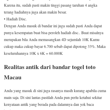
Karena itu, sudah pasti makin tinggi pasang taruhan 4 angka
terang hadiahnya juga akan makin besar.
• Hadiah Disc.
Dengan Anda masuk di bandar ini juga sudah pasti Anda dapat
punya kesempatan buat bisa peroleh hadiah disc.. Buat misalnya
merupakan bila Anda memasangkan 4D sejumlah 10K Kamu
cukup maka cukup bayar 6.700 sebab dapat dipotong 33%. Maka
keseluruhannya 10K x 6K = 60.000K
Realitas antik dari bandar togel toto
Macau
Anda yang masuk di sini juga rasanya masih kurang apabila cuma
main saja. Di sini lantas pastilah Anda pun perlu ketahui sekitar
kenyataan antik yang berada pada dalamnya dan yok baca