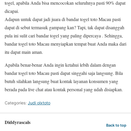
togel, apabila Anda bisa mencocokan seluruhnya pasti 90% dapat
dicapai.
Adapun untuk dapat jadi juara di bandar togel toto Macau pasti
dapat di sebut termasuk gampang kan? Tapi, tak dapat disanggah
pula ini sulit cari bandar togel yang paling dipercaya . Sehingga,
bandar togel toto Macau menyiapkan tempat buat Anda maka dari
itu dapat main aman.
Apabila benar-benar Anda ingin ketahui lebih dalam dengan
bandar togel toto Macau pasti dapat singgahi saja langsung. Bila
butuh silahkan langsung buat kontak layanan konsumen yang
berada pada live chat atau kontak personal yang udah disiapkan.
Categories:
Judi olxtoto
Diddyrascals
Back to top