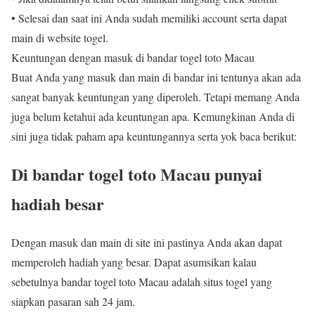
• Selesai dan saat ini Anda sudah memiliki account serta dapat
main di website togel.
Keuntungan dengan masuk di bandar togel toto Macau
Buat Anda yang masuk dan main di bandar ini tentunya akan ada
sangat banyak keuntungan yang diperoleh. Tetapi memang Anda
juga belum ketahui ada keuntungan apa. Kemungkinan Anda di
sini juga tidak paham apa keuntungannya serta yok baca berikut:
Di bandar togel toto Macau punyai
hadiah besar
Dengan masuk dan main di site ini pastinya Anda akan dapat
memperoleh hadiah yang besar. Dapat asumsikan kalau
sebetulnya bandar togel toto Macau adalah situs togel yang
siapkan pasaran sah 24 jam.