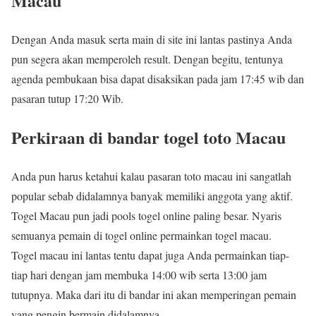
Macau
Dengan Anda masuk serta main di site ini lantas pastinya Anda
pun segera akan memperoleh result. Dengan begitu, tentunya
agenda pembukaan bisa dapat disaksikan pada jam 17:45 wib dan
pasaran tutup 17:20 Wib.
Perkiraan di bandar togel toto Macau
Anda pun harus ketahui kalau pasaran toto macau ini sangatlah
popular sebab didalamnya banyak memiliki anggota yang aktif.
Togel Macau pun jadi pools togel online paling besar. Nyaris
semuanya pemain di togel online permainkan togel macau.
Togel macau ini lantas tentu dapat juga Anda permainkan tiap-
tiap hari dengan jam membuka 14:00 wib serta 13:00 jam
tutupnya. Maka dari itu di bandar ini akan memperingan pemain
yang pengin bermain didalamnya.