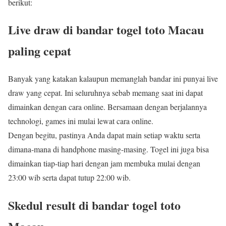
berikut:
Live draw di bandar togel toto Macau
paling cepat
Banyak yang katakan kalaupun memanglah bandar ini punyai live
draw yang cepat. Ini seluruhnya sebab memang saat ini dapat
dimainkan dengan cara online. Bersamaan dengan berjalannya
technologi, games ini mulai lewat cara online.
Dengan begitu, pastinya Anda dapat main setiap waktu serta
dimana-mana di handphone masing-masing. Togel ini juga bisa
dimainkan tiap-tiap hari dengan jam membuka mulai dengan
23:00 wib serta dapat tutup 22:00 wib.
Skedul result di bandar togel toto