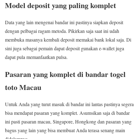
Model deposit yang paling komplet
Data yang lain mengenai bandar ini pastinya siapkan deposit
dengan pelbagai ragam metoda. Pikirkan saja saat ini udah
membuka masanya kembali deposit memakai bank lokal saja. Di
sini juga sebagai pemain dapat deposit gunakan e-wallet juga
dapat pula memanfaatkan pulsa.
Pasaran yang komplet di bandar togel
toto Macau
Untuk Anda yang turut masuk di bandar ini lantas pastinya segera
bisa mendapat pasaran yang komplet. Asumsikan saja di bandar
ini pasti pasaran macau, Singapore, Hongkong dan pasaran yang
bagus yang lain yang bisa membuat Anda terasa senang main
didalamnya.