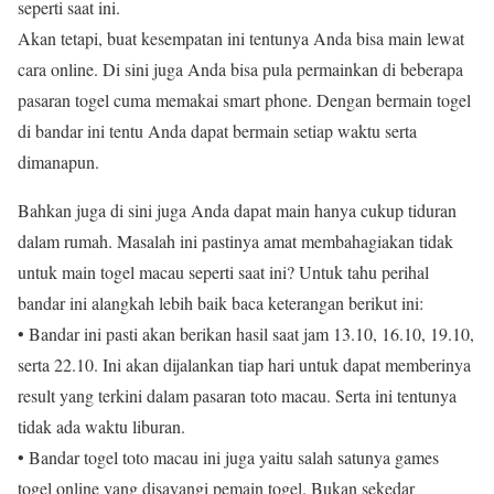
seperti saat ini.
Akan tetapi, buat kesempatan ini tentunya Anda bisa main lewat
cara online. Di sini juga Anda bisa pula permainkan di beberapa
pasaran togel cuma memakai smart phone. Dengan bermain togel
di bandar ini tentu Anda dapat bermain setiap waktu serta
dimanapun.
Bahkan juga di sini juga Anda dapat main hanya cukup tiduran
dalam rumah. Masalah ini pastinya amat membahagiakan tidak
untuk main togel macau seperti saat ini? Untuk tahu perihal
bandar ini alangkah lebih baik baca keterangan berikut ini:
• Bandar ini pasti akan berikan hasil saat jam 13.10, 16.10, 19.10,
serta 22.10. Ini akan dijalankan tiap hari untuk dapat memberinya
result yang terkini dalam pasaran toto macau. Serta ini tentunya
tidak ada waktu liburan.
• Bandar togel toto macau ini juga yaitu salah satunya games
togel online yang disayangi pemain togel. Bukan sekedar