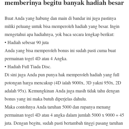
memberinya begitu banyak hadiah besar
Buat Anda yang habung dan main di bandar ini juga pastinya
miliki peluang untuk bisa memperoleh hadiah yang besar. Ingin
mengetahui apa hadiahnya, yok baca secara lengkap berikut:
• Hadiah sebesar 90 juta
Anda yang bisa memperoleh bonus ini sudah pasti cuma buat
permainan togel 4D atau 4 Angka.
• Hadiah Full Tiada Disc.
Di sini juga Anda pun punya hak memperoleh hadiah yang full
potongan harga mencakup (4D ialah 9000x, 3D yakni 950x, 2D
adalah 95x). Kemungkinan Anda juga masih tidak tahu dengan
bonus yang ini maka butuh diperjelas dahulu.
Maka contohnya Anda taruhan 5000 dan rupanya menang
permainan togel 4D atau 4 angka dalam jumlah 5000 x 9000 = 45
juta. Dengan begitu, sudah pasti bertambah tinggi pasang taruhan