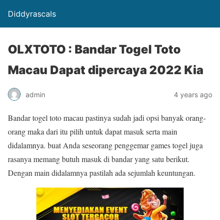
Diddyrascals
OLXTOTO : Bandar Togel Toto
Macau Dapat dipercaya 2022 Kia
admin
4 years ago
Bandar togel toto macau pastinya sudah jadi opsi banyak orang-
orang maka dari itu pilih untuk dapat masuk serta main
didalamnya. buat Anda seseorang penggemar games togel juga
rasanya memang butuh masuk di bandar yang satu berikut.
Dengan main didalamnya pastilah ada sejumlah keuntungan.