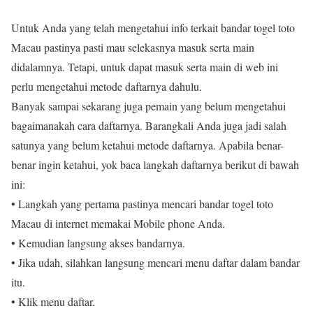
Untuk Anda yang telah mengetahui info terkait bandar togel toto
Macau pastinya pasti mau selekasnya masuk serta main
didalamnya. Tetapi, untuk dapat masuk serta main di web ini
perlu mengetahui metode daftarnya dahulu.
Banyak sampai sekarang juga pemain yang belum mengetahui
bagaimanakah cara daftarnya. Barangkali Anda juga jadi salah
satunya yang belum ketahui metode daftarnya. Apabila benar-
benar ingin ketahui, yok baca langkah daftarnya berikut di bawah
ini:
• Langkah yang pertama pastinya mencari bandar togel toto
Macau di internet memakai Mobile phone Anda.
• Kemudian langsung akses bandarnya.
• Jika udah, silahkan langsung mencari menu daftar dalam bandar
itu.
• Klik menu daftar.