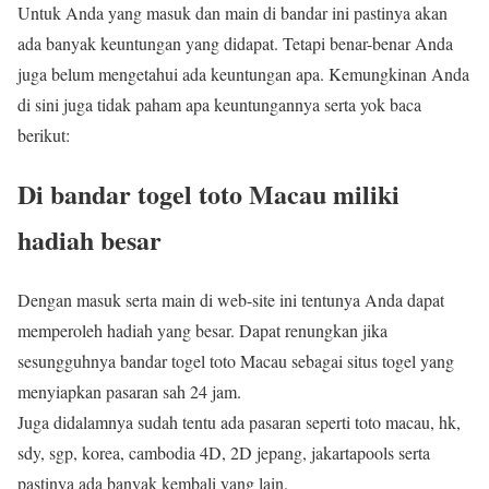
Untuk Anda yang masuk dan main di bandar ini pastinya akan
ada banyak keuntungan yang didapat. Tetapi benar-benar Anda
juga belum mengetahui ada keuntungan apa. Kemungkinan Anda
di sini juga tidak paham apa keuntungannya serta yok baca
berikut:
Di bandar togel toto Macau miliki
hadiah besar
Dengan masuk serta main di web-site ini tentunya Anda dapat
memperoleh hadiah yang besar. Dapat renungkan jika
sesungguhnya bandar togel toto Macau sebagai situs togel yang
menyiapkan pasaran sah 24 jam.
Juga didalamnya sudah tentu ada pasaran seperti toto macau, hk,
sdy, sgp, korea, cambodia 4D, 2D jepang, jakartapools serta
pastinya ada banyak kembali yang lain.