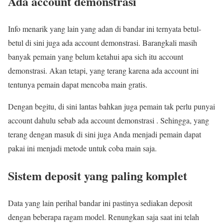
Ada account demonstrasi
Info menarik yang lain yang adan di bandar ini ternyata betul-
betul di sini juga ada account demonstrasi. Barangkali masih
banyak pemain yang belum ketahui apa sich itu account
demonstrasi. Akan tetapi, yang terang karena ada account ini
tentunya pemain dapat mencoba main gratis.
Dengan begitu, di sini lantas bahkan juga pemain tak perlu punyai
account dahulu sebab ada account demonstrasi . Sehingga, yang
terang dengan masuk di sini juga Anda menjadi pemain dapat
pakai ini menjadi metode untuk coba main saja.
Sistem deposit yang paling komplet
Data yang lain perihal bandar ini pastinya sediakan deposit
dengan beberapa ragam model. Renungkan saja saat ini telah