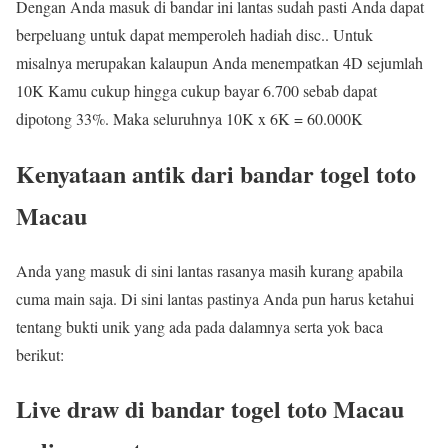
Dengan Anda masuk di bandar ini lantas sudah pasti Anda dapat
berpeluang untuk dapat memperoleh hadiah disc.. Untuk
misalnya merupakan kalaupun Anda menempatkan 4D sejumlah
10K Kamu cukup hingga cukup bayar 6.700 sebab dapat
dipotong 33%. Maka seluruhnya 10K x 6K = 60.000K
Kenyataan antik dari bandar togel toto
Macau
Anda yang masuk di sini lantas rasanya masih kurang apabila
cuma main saja. Di sini lantas pastinya Anda pun harus ketahui
tentang bukti unik yang ada pada dalamnya serta yok baca
berikut:
Live draw di bandar togel toto Macau