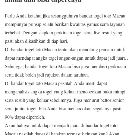
Perlu Anda ketahui jika sesungguhnya bandar togel toto Macau
mempunyai prinsip selalu berikan kwalitas games serta layanan
terhebat. Dengan siapkan perkiraan togel serta live result yang
pasti akan dikasihkan di tiap hari.
Di bandar togel toto Macau tentu akan menolong pemain untuk
dapat mendapat angka togel angan-angan untuk dapat jadi juara .
Sehingga, bandar togel toto Macau bisa juga memberi perkiraan
serta tidak boleh jadi rujukan dalam taruhan.
Di bandar togel toto Macau pastilah Anda mesti dapat
menganalisis angka togel yang keluar mencocokan buku mimpi
serta result yang keluar sebelimnya. Juga menurut bettor senior
serta junior togel, bila Anda bisa mencocokan segalanya pasti
90% dapat diperoleh.
Akan halnya untuk dapat menjadi juara di bandar togel toto
Macau pastilah dapat di katakan termasuk ringan kan? Akan