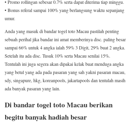
• Promo rollingan sebesar 0.7% serta dapat diterima tiap minggu.
• Bonus referal sampai 100% yang berlangsung waktu sepanjang
umur.
Anda yang masuk di bandar togel toto Macau pastilah penting
sebuah perihal jika bandar ini amat memberinya disc. paling besar
sampai 66% untuk 4 angka ialah 59% 3 Digit, 29% buat 2 angka.
Setelah itu ada disc. Tusuk 10% serta Macau senilai 15%.
Tentulah ini juga segera akan dipakai kelak buat menduga angka
yang betul yang ada pada pasaran yang sah yakni pasaran macau,
sdy, singapure, hkg, koreanpools, jakartapools dan tentulah masih
ada banyak pasaran yang lain.
Di bandar togel toto Macau berikan
begitu banyak hadiah besar