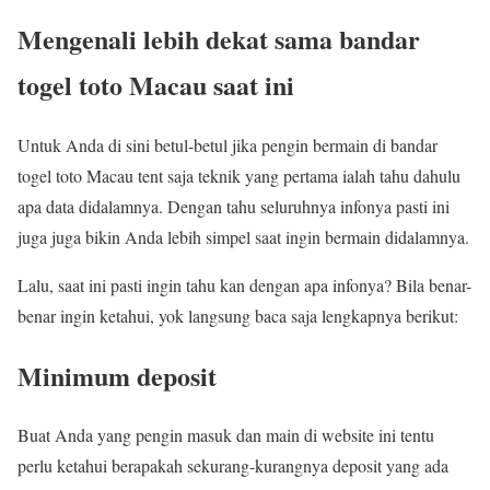
Mengenali lebih dekat sama bandar
togel toto Macau saat ini
Untuk Anda di sini betul-betul jika pengin bermain di bandar
togel toto Macau tent saja teknik yang pertama ialah tahu dahulu
apa data didalamnya. Dengan tahu seluruhnya infonya pasti ini
juga juga bikin Anda lebih simpel saat ingin bermain didalamnya.
Lalu, saat ini pasti ingin tahu kan dengan apa infonya? Bila benar-
benar ingin ketahui, yok langsung baca saja lengkapnya berikut:
Minimum deposit
Buat Anda yang pengin masuk dan main di website ini tentu
perlu ketahui berapakah sekurang-kurangnya deposit yang ada