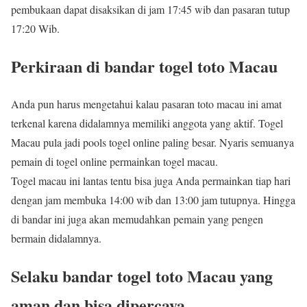
pembukaan dapat disaksikan di jam 17:45 wib dan pasaran tutup
17:20 Wib.
Perkiraan di bandar togel toto Macau
Anda pun harus mengetahui kalau pasaran toto macau ini amat
terkenal karena didalamnya memiliki anggota yang aktif. Togel
Macau pula jadi pools togel online paling besar. Nyaris semuanya
pemain di togel online permainkan togel macau.
Togel macau ini lantas tentu bisa juga Anda permainkan tiap hari
dengan jam membuka 14:00 wib dan 13:00 jam tutupnya. Hingga
di bandar ini juga akan memudahkan pemain yang pengen
bermain didalamnya.
Selaku bandar togel toto Macau yang
aman dan bisa dipercaya