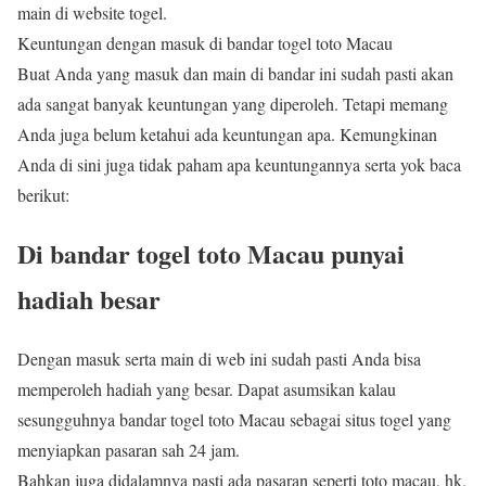
main di website togel.
Keuntungan dengan masuk di bandar togel toto Macau
Buat Anda yang masuk dan main di bandar ini sudah pasti akan
ada sangat banyak keuntungan yang diperoleh. Tetapi memang
Anda juga belum ketahui ada keuntungan apa. Kemungkinan
Anda di sini juga tidak paham apa keuntungannya serta yok baca
berikut:
Di bandar togel toto Macau punyai
hadiah besar
Dengan masuk serta main di web ini sudah pasti Anda bisa
memperoleh hadiah yang besar. Dapat asumsikan kalau
sesungguhnya bandar togel toto Macau sebagai situs togel yang
menyiapkan pasaran sah 24 jam.
Bahkan juga didalamnya pasti ada pasaran seperti toto macau, hk,