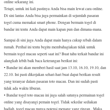
online sekarang ini.
Tetapi, untuk ini kali pastinya Anda bisa main lewat cara online.
Di sini lantas Anda bisa juga permainkan di sejumlah pasaran
togel cuma memakai smart phone. Dengan bermain togel di
bandar ini tentu Anda dapat main kapan pun dan dimana-mana.
Sampai di sini juga Anda dapat main hanya cukup rebah dalam
rumah. Perihal ini tentu begitu membahagiakan tidak untuk
bermain togel macau seperti saat ini? Buat tahu terkait bandar ini
alangkah lebih baik baca keterangan berikut ini:
• Bandar ini akan memberi hasil saat jam 13.10, 16.10, 19.10, dan
22.10. Ini pasti dikerjakan sehari-hari buat dapat berikan result
yang teranyar dalam pasaran toto macau. Dan ini sudah pasti
tidak ada waktu liburan.
• Bandar togel toto macau ini juga salah satunya permainan togel
online yang disayangi pemain togel. Tidak sekedar sediakan
hadiah, togel macau punya potensi menang yang ringan . Maka,