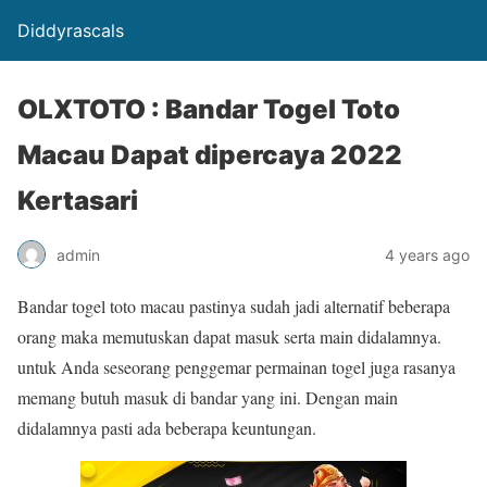
Diddyrascals
OLXTOTO : Bandar Togel Toto
Macau Dapat dipercaya 2022
Kertasari
admin
4 years ago
Bandar togel toto macau pastinya sudah jadi alternatif beberapa
orang maka memutuskan dapat masuk serta main didalamnya.
untuk Anda seseorang penggemar permainan togel juga rasanya
memang butuh masuk di bandar yang ini. Dengan main
didalamnya pasti ada beberapa keuntungan.