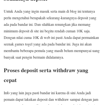
Untuk Anda yang ingin masuk serta main di blog ini tentunya
perlu mengetahui berapakah sekurang-kurangnya deposit yang
ada pada bandar ini. Dan silahkan renungkan jika memang
minimum deposit di site ini begitu rendah cuman 10K saja.
Dengan nilai cuma 10K di web ini pasti Anda dapat permainkan
seenak games togel yang ada pada bandar ini. Juga ini akan
membantu beberapa pemula yang masih belum mempunyai uang
banyak saat pengin bermain didalamnya.
Proses deposit serta withdraw yang
cepat
Info yang lain juga pasti bandar ini karena di sini Anda jadi
pemain dapat lakukan deposit dan withdraw sampai dengan jam