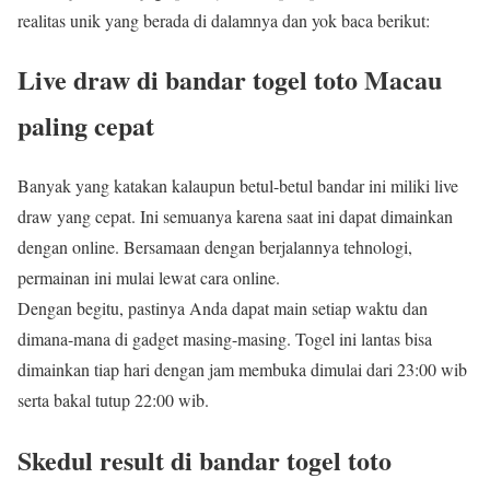
realitas unik yang berada di dalamnya dan yok baca berikut:
Live draw di bandar togel toto Macau
paling cepat
Banyak yang katakan kalaupun betul-betul bandar ini miliki live
draw yang cepat. Ini semuanya karena saat ini dapat dimainkan
dengan online. Bersamaan dengan berjalannya tehnologi,
permainan ini mulai lewat cara online.
Dengan begitu, pastinya Anda dapat main setiap waktu dan
dimana-mana di gadget masing-masing. Togel ini lantas bisa
dimainkan tiap hari dengan jam membuka dimulai dari 23:00 wib
serta bakal tutup 22:00 wib.
Skedul result di bandar togel toto