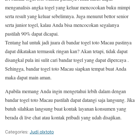
menganalisis angka togel yang keluar mencocokan buku mimpi
serta result yang keluar sebelimnya. Juga menurut bettor senior
serta junior togel, kalau Anda bisa mencocokan segalanya
pastilah 90% dapat dicapai.
Tentang hal untuk jadi juara di bandar togel toto Macau pastinya
dapat dikatakan termasuk ringan kan? Akan tetapi, tidak dapat
disangkal pula ini sulit cari bandar togel yang dapat dipercaya .
Sehingga, bandar togel toto Macau siapkan tempat buat Anda
maka dapat main aman.
Apabila memang Anda ingin mengetahui lebih dalam dengan
bandar togel toto Macau pastilah dapat datangi saja langsung. Jika
butuh silahkan langsung buat kontak layanan konsumen yang
berada di live chat atau kontak pribadi yang udah disajikan.
Categories:
Judi olxtoto