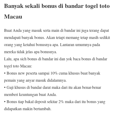
Banyak sekali bonus di bandar togel toto
Macau
Buat Anda yang masuk serta main di bandar ini juga terang dapat
mendapati banyak bonus. Akan tetapi memang tetap masih sedikit
orang yang ketahui bonusnya apa. Lantaran umumnya pada
mereka tidak jelas apa bonusnya.
Lalu, apa sich bonus di bandar ini dan yok baca bonus di bandar
togel toto Macau:
• Bonus new peserta sampai 10% cuma khusus buat banyak
pemain yang anyar masuk didalamnya.
• Gaji khusus di bandar darat maka dari itu akan benar-benar
memberi keuntungan buat Anda.
• Bonus tiap bakal deposit sekitar 2% maka dari itu bonus yang
didapatkan makin bertambah.