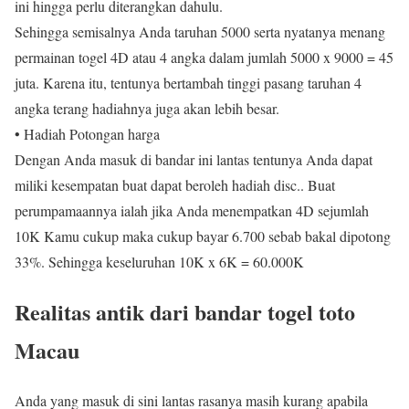
ini hingga perlu diterangkan dahulu.
Sehingga semisalnya Anda taruhan 5000 serta nyatanya menang
permainan togel 4D atau 4 angka dalam jumlah 5000 x 9000 = 45
juta. Karena itu, tentunya bertambah tinggi pasang taruhan 4
angka terang hadiahnya juga akan lebih besar.
• Hadiah Potongan harga
Dengan Anda masuk di bandar ini lantas tentunya Anda dapat
miliki kesempatan buat dapat beroleh hadiah disc.. Buat
perumpamaannya ialah jika Anda menempatkan 4D sejumlah
10K Kamu cukup maka cukup bayar 6.700 sebab bakal dipotong
33%. Sehingga keseluruhan 10K x 6K = 60.000K
Realitas antik dari bandar togel toto
Macau
Anda yang masuk di sini lantas rasanya masih kurang apabila