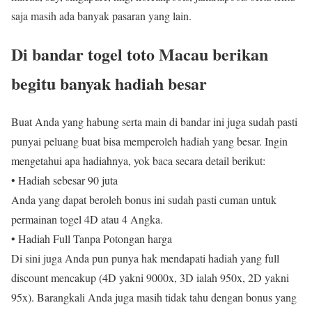
saja masih ada banyak pasaran yang lain.
Di bandar togel toto Macau berikan
begitu banyak hadiah besar
Buat Anda yang habung serta main di bandar ini juga sudah pasti
punyai peluang buat bisa memperoleh hadiah yang besar. Ingin
mengetahui apa hadiahnya, yok baca secara detail berikut:
• Hadiah sebesar 90 juta
Anda yang dapat beroleh bonus ini sudah pasti cuman untuk
permainan togel 4D atau 4 Angka.
• Hadiah Full Tanpa Potongan harga
Di sini juga Anda pun punya hak mendapati hadiah yang full
discount mencakup (4D yakni 9000x, 3D ialah 950x, 2D yakni
95x). Barangkali Anda juga masih tidak tahu dengan bonus yang