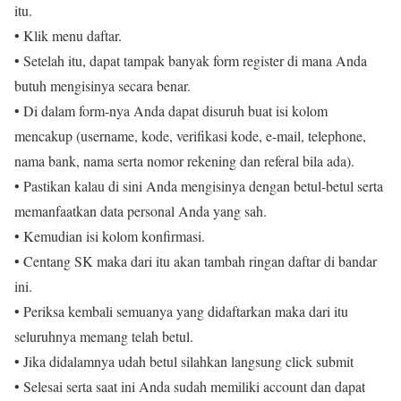
itu.
• Klik menu daftar.
• Setelah itu, dapat tampak banyak form register di mana Anda
butuh mengisinya secara benar.
• Di dalam form-nya Anda dapat disuruh buat isi kolom
mencakup (username, kode, verifikasi kode, e-mail, telephone,
nama bank, nama serta nomor rekening dan referal bila ada).
• Pastikan kalau di sini Anda mengisinya dengan betul-betul serta
memanfaatkan data personal Anda yang sah.
• Kemudian isi kolom konfirmasi.
• Centang SK maka dari itu akan tambah ringan daftar di bandar
ini.
• Periksa kembali semuanya yang didaftarkan maka dari itu
seluruhnya memang telah betul.
• Jika didalamnya udah betul silahkan langsung click submit
• Selesai serta saat ini Anda sudah memiliki account dan dapat