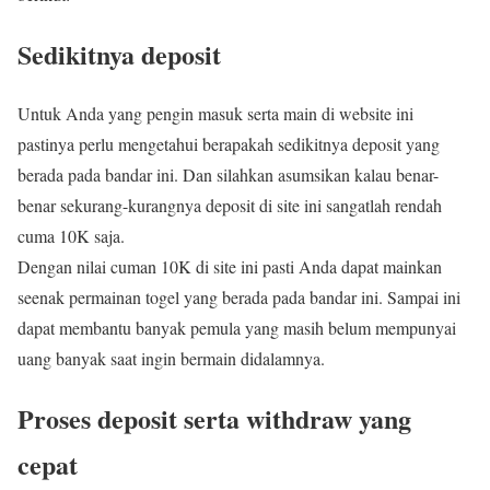
Sedikitnya deposit
Untuk Anda yang pengin masuk serta main di website ini
pastinya perlu mengetahui berapakah sedikitnya deposit yang
berada pada bandar ini. Dan silahkan asumsikan kalau benar-
benar sekurang-kurangnya deposit di site ini sangatlah rendah
cuma 10K saja.
Dengan nilai cuman 10K di site ini pasti Anda dapat mainkan
seenak permainan togel yang berada pada bandar ini. Sampai ini
dapat membantu banyak pemula yang masih belum mempunyai
uang banyak saat ingin bermain didalamnya.
Proses deposit serta withdraw yang
cepat