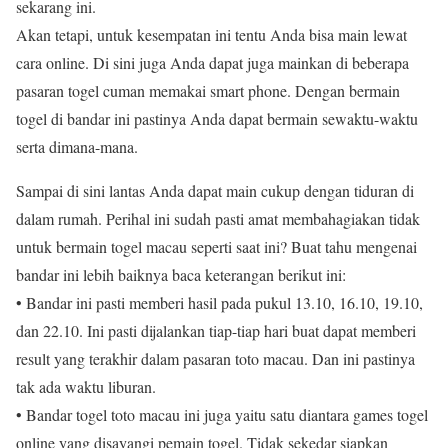
sekarang ini.
Akan tetapi, untuk kesempatan ini tentu Anda bisa main lewat
cara online. Di sini juga Anda dapat juga mainkan di beberapa
pasaran togel cuman memakai smart phone. Dengan bermain
togel di bandar ini pastinya Anda dapat bermain sewaktu-waktu
serta dimana-mana.
Sampai di sini lantas Anda dapat main cukup dengan tiduran di
dalam rumah. Perihal ini sudah pasti amat membahagiakan tidak
untuk bermain togel macau seperti saat ini? Buat tahu mengenai
bandar ini lebih baiknya baca keterangan berikut ini:
• Bandar ini pasti memberi hasil pada pukul 13.10, 16.10, 19.10,
dan 22.10. Ini pasti dijalankan tiap-tiap hari buat dapat memberi
result yang terakhir dalam pasaran toto macau. Dan ini pastinya
tak ada waktu liburan.
• Bandar togel toto macau ini juga yaitu satu diantara games togel
online yang disayangi pemain togel. Tidak sekedar siapkan