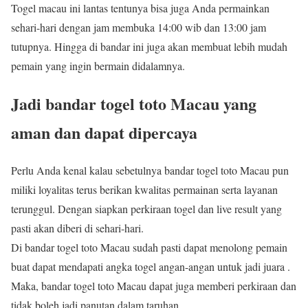
Togel macau ini lantas tentunya bisa juga Anda permainkan
sehari-hari dengan jam membuka 14:00 wib dan 13:00 jam
tutupnya. Hingga di bandar ini juga akan membuat lebih mudah
pemain yang ingin bermain didalamnya.
Jadi bandar togel toto Macau yang
aman dan dapat dipercaya
Perlu Anda kenal kalau sebetulnya bandar togel toto Macau pun
miliki loyalitas terus berikan kwalitas permainan serta layanan
terunggul. Dengan siapkan perkiraan togel dan live result yang
pasti akan diberi di sehari-hari.
Di bandar togel toto Macau sudah pasti dapat menolong pemain
buat dapat mendapati angka togel angan-angan untuk jadi juara .
Maka, bandar togel toto Macau dapat juga memberi perkiraan dan
tidak boleh jadi panutan dalam taruhan.