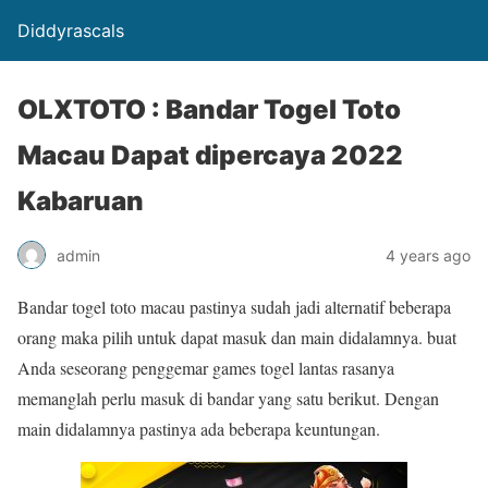
Diddyrascals
OLXTOTO : Bandar Togel Toto
Macau Dapat dipercaya 2022
Kabaruan
admin
4 years ago
Bandar togel toto macau pastinya sudah jadi alternatif beberapa
orang maka pilih untuk dapat masuk dan main didalamnya. buat
Anda seseorang penggemar games togel lantas rasanya
memanglah perlu masuk di bandar yang satu berikut. Dengan
main didalamnya pastinya ada beberapa keuntungan.