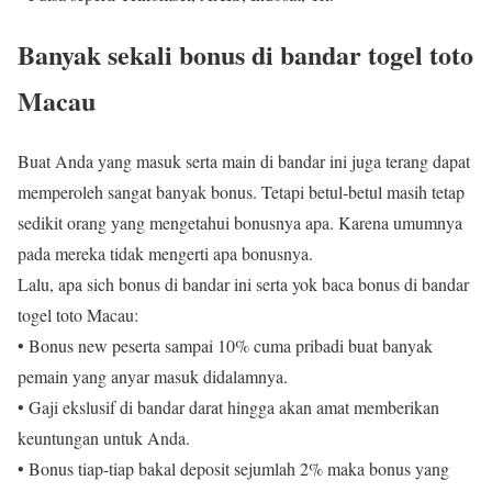
Banyak sekali bonus di bandar togel toto
Macau
Buat Anda yang masuk serta main di bandar ini juga terang dapat
memperoleh sangat banyak bonus. Tetapi betul-betul masih tetap
sedikit orang yang mengetahui bonusnya apa. Karena umumnya
pada mereka tidak mengerti apa bonusnya.
Lalu, apa sich bonus di bandar ini serta yok baca bonus di bandar
togel toto Macau:
• Bonus new peserta sampai 10% cuma pribadi buat banyak
pemain yang anyar masuk didalamnya.
• Gaji ekslusif di bandar darat hingga akan amat memberikan
keuntungan untuk Anda.
• Bonus tiap-tiap bakal deposit sejumlah 2% maka bonus yang