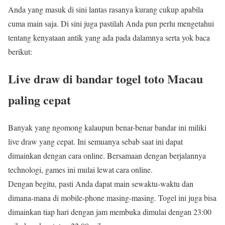
Anda yang masuk di sini lantas rasanya kurang cukup apabila
cuma main saja. Di sini juga pastilah Anda pun perlu mengetahui
tentang kenyataan antik yang ada pada dalamnya serta yok baca
berikut:
Live draw di bandar togel toto Macau
paling cepat
Banyak yang ngomong kalaupun benar-benar bandar ini miliki
live draw yang cepat. Ini semuanya sebab saat ini dapat
dimainkan dengan cara online. Bersamaan dengan berjalannya
technologi, games ini mulai lewat cara online.
Dengan begitu, pasti Anda dapat main sewaktu-waktu dan
dimana-mana di mobile-phone masing-masing. Togel ini juga bisa
dimainkan tiap hari dengan jam membuka dimulai dengan 23:00