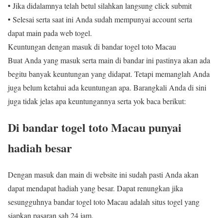
• Jika didalamnya telah betul silahkan langsung click submit
• Selesai serta saat ini Anda sudah mempunyai account serta
dapat main pada web togel.
Keuntungan dengan masuk di bandar togel toto Macau
Buat Anda yang masuk serta main di bandar ini pastinya akan ada
begitu banyak keuntungan yang didapat. Tetapi memanglah Anda
juga belum ketahui ada keuntungan apa. Barangkali Anda di sini
juga tidak jelas apa keuntungannya serta yok baca berikut:
Di bandar togel toto Macau punyai
hadiah besar
Dengan masuk dan main di website ini sudah pasti Anda akan
dapat mendapat hadiah yang besar. Dapat renungkan jika
sesungguhnya bandar togel toto Macau adalah situs togel yang
siapkan pasaran sah 24 jam.