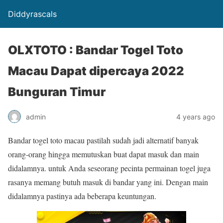
Diddyrascals
OLXTOTO : Bandar Togel Toto
Macau Dapat dipercaya 2022
Bunguran Timur
admin
4 years ago
Bandar togel toto macau pastilah sudah jadi alternatif banyak
orang-orang hingga memutuskan buat dapat masuk dan main
didalamnya. untuk Anda seseorang pecinta permainan togel juga
rasanya memang butuh masuk di bandar yang ini. Dengan main
didalamnya pastinya ada beberapa keuntungan.