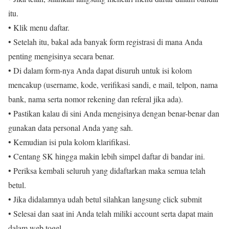
itu.
• Klik menu daftar.
• Setelah itu, bakal ada banyak form registrasi di mana Anda
penting mengisinya secara benar.
• Di dalam form-nya Anda dapat disuruh untuk isi kolom
mencakup (username, kode, verifikasi sandi, e mail, telpon, nama
bank, nama serta nomor rekening dan referal jika ada).
• Pastikan kalau di sini Anda mengisinya dengan benar-benar dan
gunakan data personal Anda yang sah.
• Kemudian isi pula kolom klarifikasi.
• Centang SK hingga makin lebih simpel daftar di bandar ini.
• Periksa kembali seluruh yang didaftarkan maka semua telah
betul.
• Jika didalamnya udah betul silahkan langsung click submit
• Selesai dan saat ini Anda telah miliki account serta dapat main
dalam web togel.