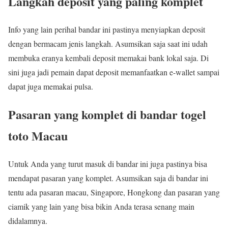
Langkah deposit yang paling komplet
Info yang lain perihal bandar ini pastinya menyiapkan deposit
dengan bermacam jenis langkah. Asumsikan saja saat ini udah
membuka eranya kembali deposit memakai bank lokal saja. Di
sini juga jadi pemain dapat deposit memanfaatkan e-wallet sampai
dapat juga memakai pulsa.
Pasaran yang komplet di bandar togel
toto Macau
Untuk Anda yang turut masuk di bandar ini juga pastinya bisa
mendapat pasaran yang komplet. Asumsikan saja di bandar ini
tentu ada pasaran macau, Singapore, Hongkong dan pasaran yang
ciamik yang lain yang bisa bikin Anda terasa senang main
didalamnya.