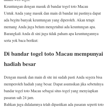
Keuntungan dengan masuk di bandar togel toto Macau
Untuk Anda yang masuk dan main di bandar ini pastinya dapat
ada begitu banyak keuntungan yang diperoleh. Akan tetapi
memang Anda juga belum mengetahui ada keuntungan apa.
Barangkali Anda di sini juga tidak paham apa keuntungannya
serta yok baca berikut:
Di bandar togel toto Macau mempunyai
hadiah besar
Dengan masuk dan main di site ini sudah pasti Anda segera bisa
memperoleh hadiah yang besar. Dapat asumsikan jika sebetulnya
bandar togel toto Macau sebagai situs togel yang menyiapkan
pasaran sah 24 jam.
Bahkan juga didalamnya telah dipastikan ada pasaran seperti toto