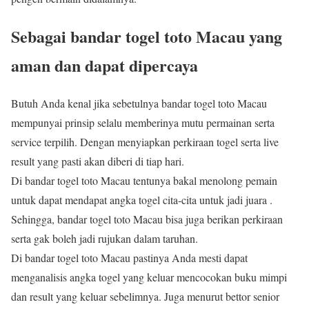
Sebagai bandar togel toto Macau yang
aman dan dapat dipercaya
Butuh Anda kenal jika sebetulnya bandar togel toto Macau
mempunyai prinsip selalu memberinya mutu permainan serta
service terpilih. Dengan menyiapkan perkiraan togel serta live
result yang pasti akan diberi di tiap hari.
Di bandar togel toto Macau tentunya bakal menolong pemain
untuk dapat mendapat angka togel cita-cita untuk jadi juara .
Sehingga, bandar togel toto Macau bisa juga berikan perkiraan
serta gak boleh jadi rujukan dalam taruhan.
Di bandar togel toto Macau pastinya Anda mesti dapat
menganalisis angka togel yang keluar mencocokan buku mimpi
dan result yang keluar sebelimnya. Juga menurut bettor senior