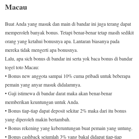
Macau
Buat Anda yang masuk dan main di bandar ini juga terang dapat
memperoleh banyak bonus. Tetapi benar-benar tetap masih sedikit
orang yang ketahui bonusnya apa. Lantaran biasanya pada
mereka tidak mengerti apa bonusnya.
Lalu, apa sich bonus di bandar ini serta yok baca bonus di bandar
togel toto Macau:
• Bonus new anggota sampai 10% cuma pribadi untuk beberapa
pemain yang anyar masuk didalamnya.
• Gaji istimewa di bandar darat maka akan benar-benar
memberikan keuntungan untuk Anda.
• Bonus tiap-tiap dapat deposit sekitar 2% maka dari itu bonus
yang diperoleh makin bertambah.
• Bonus rekening yang keberuntungan buat pemain yang untung.
• Bonus cashback sejumlah 3% yang bakal didapat tiap-tiap