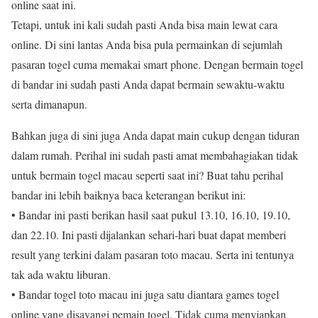
online saat ini.
Tetapi, untuk ini kali sudah pasti Anda bisa main lewat cara
online. Di sini lantas Anda bisa pula permainkan di sejumlah
pasaran togel cuma memakai smart phone. Dengan bermain togel
di bandar ini sudah pasti Anda dapat bermain sewaktu-waktu
serta dimanapun.
Bahkan juga di sini juga Anda dapat main cukup dengan tiduran
dalam rumah. Perihal ini sudah pasti amat membahagiakan tidak
untuk bermain togel macau seperti saat ini? Buat tahu perihal
bandar ini lebih baiknya baca keterangan berikut ini:
• Bandar ini pasti berikan hasil saat pukul 13.10, 16.10, 19.10,
dan 22.10. Ini pasti dijalankan sehari-hari buat dapat memberi
result yang terkini dalam pasaran toto macau. Serta ini tentunya
tak ada waktu liburan.
• Bandar togel toto macau ini juga satu diantara games togel
online yang disayangi pemain togel. Tidak cuma menyiapkan