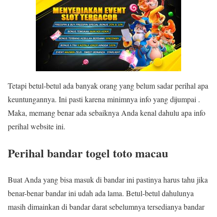
Tetapi betul-betul ada banyak orang yang belum sadar perihal apa
keuntungannya. Ini pasti karena minimnya info yang dijumpai .
Maka, memang benar ada sebaiknya Anda kenal dahulu apa info
perihal website ini.
Perihal bandar togel toto macau
Buat Anda yang bisa masuk di bandar ini pastinya harus tahu jika
benar-benar bandar ini udah ada lama. Betul-betul dahulunya
masih dimainkan di bandar darat sebelumnya tersedianya bandar