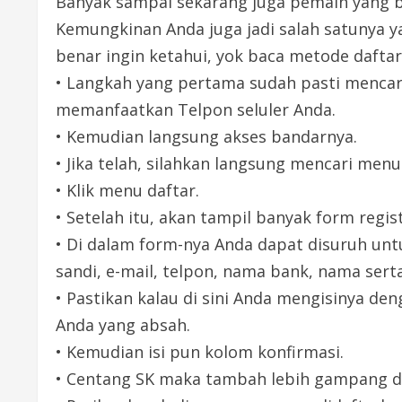
Banyak sampai sekarang juga pemain yang 
Kemungkinan Anda juga jadi salah satunya y
benar ingin ketahui, yok baca metode daftarn
• Langkah yang pertama sudah pasti mencari
memanfaatkan Telpon seluler Anda.
• Kemudian langsung akses bandarnya.
• Jika telah, silahkan langsung mencari menu 
• Klik menu daftar.
• Setelah itu, akan tampil banyak form regi
• Di dalam form-nya Anda dapat disuruh unt
sandi, e-mail, telpon, nama bank, nama sert
• Pastikan kalau di sini Anda mengisinya d
Anda yang absah.
• Kemudian isi pun kolom konfirmasi.
• Centang SK maka tambah lebih gampang daf