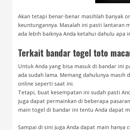
Akan tetapi benar-benar masihlah banyak o
keuntungannya. Masalah ini pasti lantaran 
ada lebih baiknya Anda ketahui dahulu apa i
Terkait bandar togel toto maca
Untuk Anda yang bisa masuk di bandar ini pas
ada sudah lama. Memang dahulunya masih d
online seperti saat ini.
Tetapi, buat kesempatan ini sudah pasti Anda
juga dapat permainkan di beberapa pasara
main togel di bandar ini tentu Anda dapat 
Sampai di sini juga Anda dapat main hanya c