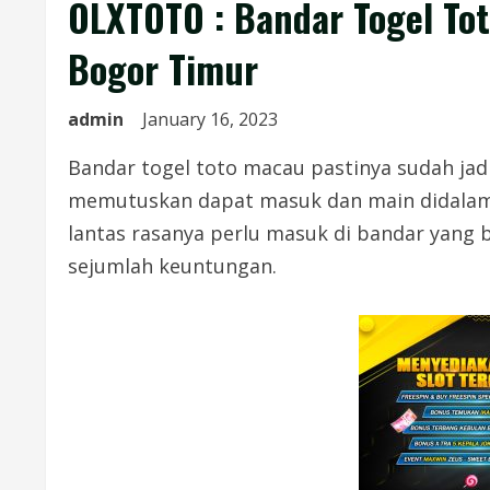
OLXTOTO : Bandar Togel To
Bogor Timur
admin
January 16, 2023
Bandar togel toto macau pastinya sudah jad
memutuskan dapat masuk dan main didalamn
lantas rasanya perlu masuk di bandar yang 
sejumlah keuntungan.