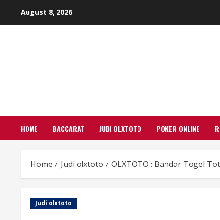
Skip
August 8, 2026
to
content
HOME
BACCARAT
JUDI OLXTOTO
POKER ONLINE
R
Home
Judi olxtoto
OLXTOTO : Bandar Togel Tot
Judi olxtoto