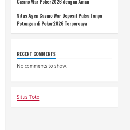
Casino War Poker2026 dengan Aman
Situs Agen Casino War Deposit Pulsa Tanpa
Potongan di Poker2026 Terpercaya
RECENT COMMENTS
No comments to show.
Situs Toto