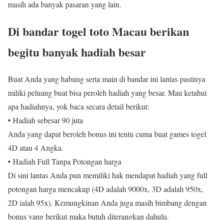
masih ada banyak pasaran yang lain.
Di bandar togel toto Macau berikan
begitu banyak hadiah besar
Buat Anda yang habung serta main di bandar ini lantas pastinya
miliki peluang buat bisa peroleh hadiah yang besar. Mau ketahui
apa hadiahnya, yok baca secara detail berikut:
• Hadiah sebesar 90 juta
Anda yang dapat beroleh bonus ini tentu cuma buat games togel
4D atau 4 Angka.
• Hadiah Full Tanpa Potongan harga
Di sini lantas Anda pun memiliki hak mendapat hadiah yang full
potongan harga mencakup (4D adalah 9000x, 3D adalah 950x,
2D ialah 95x). Kemungkinan Anda juga masih bimbang dengan
bonus yang berikut maka butuh diterangkan dahulu.