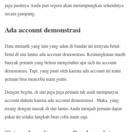
juga pastinya Anda pun segera akan merampungkan seluruhnya
secara gampang.
Ada account demonstrasi
Data menarik yang lain yang adan di bandar ini ternyata betul-
betul di sini lantas ada account demonstrasi. Kemungkinan masih
banyak pemain yang belum mengetahui apa sich itu account
demonstrasi. Tapi, yang pasti oleh karena ada account ini tentu
pemain bisa mencoba main gratis.
Dengan begitu, di sini juga juga pemain tak usah mempunyai
account dahulu karena ada account demonstrasi . Maka, yang
terang dengan masuk di sini lantas Anda menjadi pemain dapat
pakai ini selaku langkah buat coba main saja.