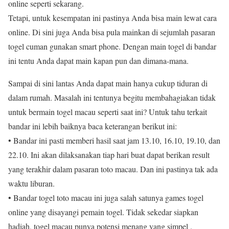
online seperti sekarang.
Tetapi, untuk kesempatan ini pastinya Anda bisa main lewat cara
online. Di sini juga Anda bisa pula mainkan di sejumlah pasaran
togel cuman gunakan smart phone. Dengan main togel di bandar
ini tentu Anda dapat main kapan pun dan dimana-mana.
Sampai di sini lantas Anda dapat main hanya cukup tiduran di
dalam rumah. Masalah ini tentunya begitu membahagiakan tidak
untuk bermain togel macau seperti saat ini? Untuk tahu terkait
bandar ini lebih baiknya baca keterangan berikut ini:
• Bandar ini pasti memberi hasil saat jam 13.10, 16.10, 19.10, dan
22.10. Ini akan dilaksanakan tiap hari buat dapat berikan result
yang terakhir dalam pasaran toto macau. Dan ini pastinya tak ada
waktu liburan.
• Bandar togel toto macau ini juga salah satunya games togel
online yang disayangi pemain togel. Tidak sekedar siapkan
hadiah, togel macau punya potensi menang yang simpel .