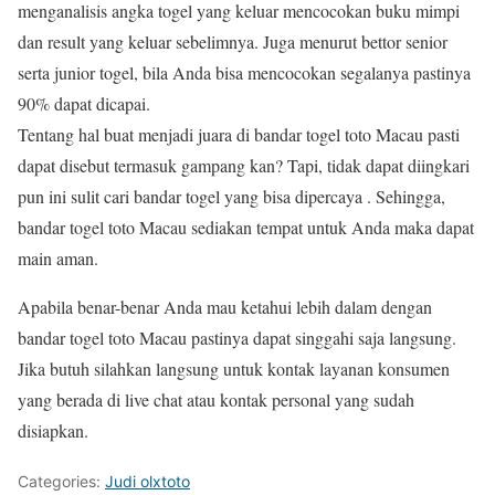
menganalisis angka togel yang keluar mencocokan buku mimpi
dan result yang keluar sebelimnya. Juga menurut bettor senior
serta junior togel, bila Anda bisa mencocokan segalanya pastinya
90% dapat dicapai.
Tentang hal buat menjadi juara di bandar togel toto Macau pasti
dapat disebut termasuk gampang kan? Tapi, tidak dapat diingkari
pun ini sulit cari bandar togel yang bisa dipercaya . Sehingga,
bandar togel toto Macau sediakan tempat untuk Anda maka dapat
main aman.
Apabila benar-benar Anda mau ketahui lebih dalam dengan
bandar togel toto Macau pastinya dapat singgahi saja langsung.
Jika butuh silahkan langsung untuk kontak layanan konsumen
yang berada di live chat atau kontak personal yang sudah
disiapkan.
Categories:
Judi olxtoto