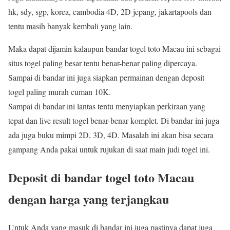
hk, sdy, sgp, korea, cambodia 4D, 2D jepang, jakartapools dan
tentu masih banyak kembali yang lain.
Maka dapat dijamin kalaupun bandar togel toto Macau ini sebagai
situs togel paling besar tentu benar-benar paling dipercaya.
Sampai di bandar ini juga siapkan permainan dengan deposit
togel paling murah cuman 10K.
Sampai di bandar ini lantas tentu menyiapkan perkiraan yang
tepat dan live result togel benar-benar komplet. Di bandar ini juga
ada juga buku mimpi 2D, 3D, 4D. Masalah ini akan bisa secara
gampang Anda pakai untuk rujukan di saat main judi togel ini.
Deposit di bandar togel toto Macau
dengan harga yang terjangkau
Untuk Anda yang masuk di bandar ini juga pastinya dapat juga