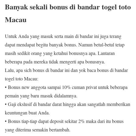
Banyak sekali bonus di bandar togel toto
Macau
Untuk Anda yang masuk serta main di bandar ini juga terang
dapat mendapat begitu banyak bonus. Namun betul-betul tetap
masih sedikit orang yang ketahui bonusnya apa. Lantaran
beberapa pada mereka tidak mengerti apa bonusnya.
Lalu, apa sich bonus di bandar ini dan yok baca bonus di bandar
togel toto Macau:
• Bonus new anggota sampai 10% cuman privat untuk beberapa
pemain yang baru masuk didalamnya.
• Gaji ekslusif di bandar darat hingga akan sangatlah memberikan
keuntungan buat Anda.
• Bonus tiap-tiap dapat deposit sekitar 2% maka dari itu bonus
yang diterima semakin bertambah.