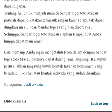
dapat digapai.
Tentang hal untuk menjadi juara di bandar togel toto Macau
pastilah dapat dikatakan termasuk ringan kan? Tetapi, tak dapat
diingkari ini sulit cari bandar togel yang bisa dipercaya .
Sehingga, bandar togel toto Macau siapkan tempat buat Anda
hingga dapat main aman.
Bila memang Anda ingin mengetahui lebih dalam dengan bandar
togel toto Macau pastinya dapat datangi saja langsung. Kalaupun
perlu silahkan langsung untuk kontak layanan konsumen yang
berada di live chat atau kontak individu yang sudah disajikan.
Categories:
Judi olxtoto
Diddyrascals
Back to top