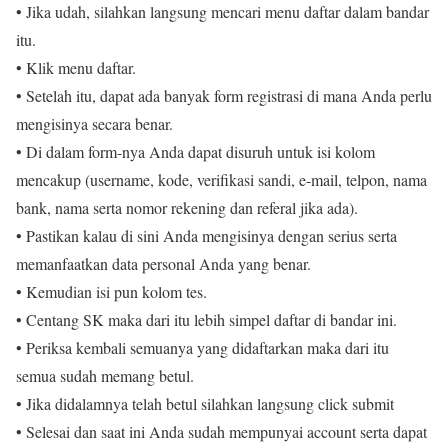
• Jika udah, silahkan langsung mencari menu daftar dalam bandar
itu.
• Klik menu daftar.
• Setelah itu, dapat ada banyak form registrasi di mana Anda perlu
mengisinya secara benar.
• Di dalam form-nya Anda dapat disuruh untuk isi kolom
mencakup (username, kode, verifikasi sandi, e-mail, telpon, nama
bank, nama serta nomor rekening dan referal jika ada).
• Pastikan kalau di sini Anda mengisinya dengan serius serta
memanfaatkan data personal Anda yang benar.
• Kemudian isi pun kolom tes.
• Centang SK maka dari itu lebih simpel daftar di bandar ini.
• Periksa kembali semuanya yang didaftarkan maka dari itu
semua sudah memang betul.
• Jika didalamnya telah betul silahkan langsung click submit
• Selesai dan saat ini Anda sudah mempunyai account serta dapat