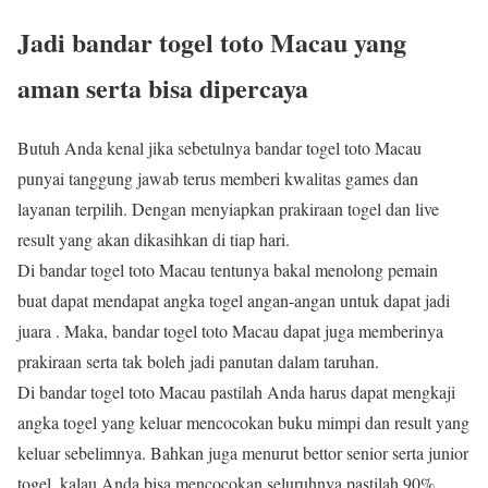
Jadi bandar togel toto Macau yang
aman serta bisa dipercaya
Butuh Anda kenal jika sebetulnya bandar togel toto Macau
punyai tanggung jawab terus memberi kwalitas games dan
layanan terpilih. Dengan menyiapkan prakiraan togel dan live
result yang akan dikasihkan di tiap hari.
Di bandar togel toto Macau tentunya bakal menolong pemain
buat dapat mendapat angka togel angan-angan untuk dapat jadi
juara . Maka, bandar togel toto Macau dapat juga memberinya
prakiraan serta tak boleh jadi panutan dalam taruhan.
Di bandar togel toto Macau pastilah Anda harus dapat mengkaji
angka togel yang keluar mencocokan buku mimpi dan result yang
keluar sebelimnya. Bahkan juga menurut bettor senior serta junior
togel, kalau Anda bisa mencocokan seluruhnya pastilah 90%