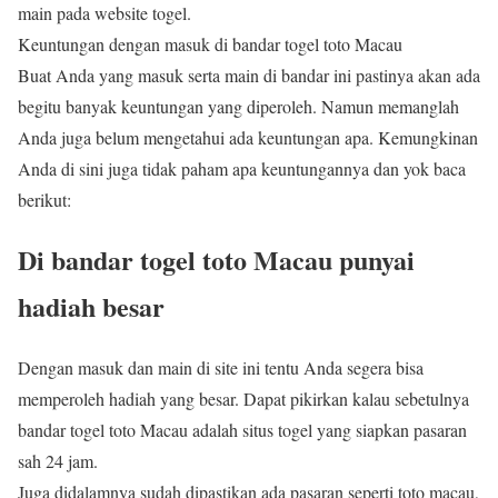
main pada website togel.
Keuntungan dengan masuk di bandar togel toto Macau
Buat Anda yang masuk serta main di bandar ini pastinya akan ada
begitu banyak keuntungan yang diperoleh. Namun memanglah
Anda juga belum mengetahui ada keuntungan apa. Kemungkinan
Anda di sini juga tidak paham apa keuntungannya dan yok baca
berikut:
Di bandar togel toto Macau punyai
hadiah besar
Dengan masuk dan main di site ini tentu Anda segera bisa
memperoleh hadiah yang besar. Dapat pikirkan kalau sebetulnya
bandar togel toto Macau adalah situs togel yang siapkan pasaran
sah 24 jam.
Juga didalamnya sudah dipastikan ada pasaran seperti toto macau,