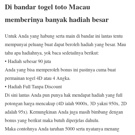
Di bandar togel toto Macau
memberinya banyak hadiah besar
Untuk Anda yang habung serta main di bandar ini lantas tentu
mempunyai peluang buat dapat beroleh hadiah yang besar. Mau
tahu apa hadiahnya, yok baca sedetailnya berikut:
• Hadiah sebesar 90 juta
Anda yang bisa memperoleh bonus ini pastinya cuma buat
permainan togel 4D atau 4 Angka.
• Hadiah Full Tanpa Discount
Di sini lantas Anda pun punya hak mendapat hadiah yang full
potongan harga mencakup (4D ialah 9000x, 3D yakni 950x, 2D
adalah 95x). Kemungkinan Anda juga masih bimbang dengan
bonus yang berikut maka butuh diperjelas dahulu.
Maka contohnya Anda taruhan 5000 serta nyatanya menang