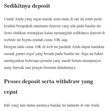
Sedikitnya deposit
Untuk Anda yang ingin masuk serta main di site ini tentu perlu
ketahui berapakah minimum deposit yang ada pada bandar ini.
Serta silahkan renungkan kalau memanglah sedikitnya deposit di
website ini begitu rendah cuma 10K saja.
Dengan nilai cuma 10K di web ini pastilah Anda dapat mainkan
seenak games togel yang berada pada bandar ini. Juga ini bakal
meringankan beberapa pemula yang masih belum mempunyai
uang banyak saat pengin bermain didalamnya.
Proses deposit serta withdraw yang
cepat
Info yang lain lantas pastinya bandar ini lantaran di sini Anda