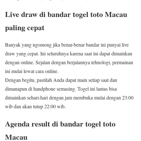
Live draw di bandar togel toto Macau
paling cepat
Banyak yang ngomong jika benar-benar bandar ini punyai live
draw yang cepat. Ini seluruhnya karena saat ini dapat dimainkan
dengan online. Sejalan dengan berjalannya tehnologi, permainan
ini mulai lewat cara online.
Dengan begitu, pastilah Anda dapat main setiap saat dan
dimanapun di handphone semasing. Togel ini lantas bisa
dimainkan sehari-hari dengan jam membuka mulai dengan 23:00
wib dan akan tutup 22:00 wib.
Agenda result di bandar togel toto
Macau