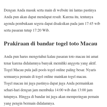
Dengan Anda masuk serta main di website ini lantas pastinya
Anda pun akan dapat mendapat result. Karena itu, tentunya
agenda pembukaan segera dapat disaksikan pada jam 17:45 wib
serta pasaran tutup 17:20 Wib.
Prakiraan di bandar togel toto Macau
Anda pun harus mengetahui kalau pasaran toto macau ini amat
tenar karena didalamnya banyak memiliki anggota yang aktif.
Togel Macau pula jadi pools togel online paling besar. Nyaris
semuanya pemain di togel online mainkan togel macau.
Togel macau ini juga pastinya dapat juga Anda permainkan
sehari-hari dengan jam membuka 14:00 wib dan 13:00 jam
tutupnya. Hingga di bandar ini juga akan memperingan pemain
yang pengin bermain didalamnya.