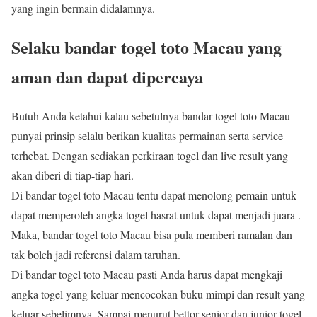
yang ingin bermain didalamnya.
Selaku bandar togel toto Macau yang
aman dan dapat dipercaya
Butuh Anda ketahui kalau sebetulnya bandar togel toto Macau
punyai prinsip selalu berikan kualitas permainan serta service
terhebat. Dengan sediakan perkiraan togel dan live result yang
akan diberi di tiap-tiap hari.
Di bandar togel toto Macau tentu dapat menolong pemain untuk
dapat memperoleh angka togel hasrat untuk dapat menjadi juara .
Maka, bandar togel toto Macau bisa pula memberi ramalan dan
tak boleh jadi referensi dalam taruhan.
Di bandar togel toto Macau pasti Anda harus dapat mengkaji
angka togel yang keluar mencocokan buku mimpi dan result yang
keluar sebelimnya. Sampai menurut bettor senior dan junior togel,