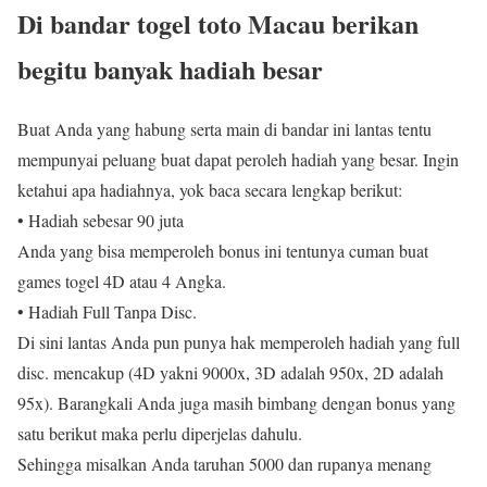
Di bandar togel toto Macau berikan
begitu banyak hadiah besar
Buat Anda yang habung serta main di bandar ini lantas tentu
mempunyai peluang buat dapat peroleh hadiah yang besar. Ingin
ketahui apa hadiahnya, yok baca secara lengkap berikut:
• Hadiah sebesar 90 juta
Anda yang bisa memperoleh bonus ini tentunya cuman buat
games togel 4D atau 4 Angka.
• Hadiah Full Tanpa Disc.
Di sini lantas Anda pun punya hak memperoleh hadiah yang full
disc. mencakup (4D yakni 9000x, 3D adalah 950x, 2D adalah
95x). Barangkali Anda juga masih bimbang dengan bonus yang
satu berikut maka perlu diperjelas dahulu.
Sehingga misalkan Anda taruhan 5000 dan rupanya menang