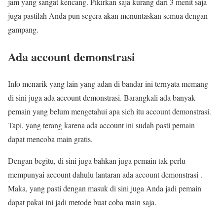
jam yang sangat kencang. Pikirkan saja kurang dari 3 menit saja
juga pastilah Anda pun segera akan menuntaskan semua dengan
gampang.
Ada account demonstrasi
Info menarik yang lain yang adan di bandar ini ternyata memang
di sini juga ada account demonstrasi. Barangkali ada banyak
pemain yang belum mengetahui apa sich itu account demonstrasi.
Tapi, yang terang karena ada account ini sudah pasti pemain
dapat mencoba main gratis.
Dengan begitu, di sini juga bahkan juga pemain tak perlu
mempunyai account dahulu lantaran ada account demonstrasi .
Maka, yang pasti dengan masuk di sini juga Anda jadi pemain
dapat pakai ini jadi metode buat coba main saja.