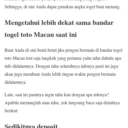
Sehingga, di sini Anda dapat gunakan angka togel buat menang.
Mengetahui lebih dekat sama bandar
togel toto Macau saat ini
Buat Anda di sini betul-betul jika pengen bermain di bandar togel
toto Macau tent saja langkah yang pertama yaitu tahu dahulu apa
info didalamnya. Dengan tahu seluruhnya infonya pasti ini juga
akan juga membuat Anda lebih ringan waktu pengen bermain
didalamnya.
Lalu, saat ini pastinya ingin tahu kan dengan apa infonya?
Apabila memanglah mau tahu, yok langsung baca saja detailnya
berikut:
Sedikitnya deposit