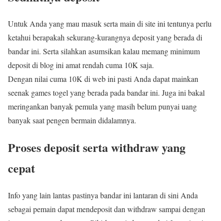
Untuk Anda yang mau masuk serta main di site ini tentunya perlu
ketahui berapakah sekurang-kurangnya deposit yang berada di
bandar ini. Serta silahkan asumsikan kalau memang minimum
deposit di blog ini amat rendah cuma 10K saja.
Dengan nilai cuma 10K di web ini pasti Anda dapat mainkan
seenak games togel yang berada pada bandar ini. Juga ini bakal
meringankan banyak pemula yang masih belum punyai uang
banyak saat pengen bermain didalamnya.
Proses deposit serta withdraw yang
cepat
Info yang lain lantas pastinya bandar ini lantaran di sini Anda
sebagai pemain dapat mendeposit dan withdraw sampai dengan