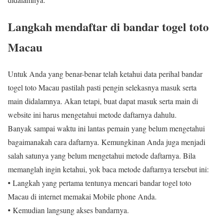
Langkah mendaftar di bandar togel toto
Macau
Untuk Anda yang benar-benar telah ketahui data perihal bandar
togel toto Macau pastilah pasti pengin selekasnya masuk serta
main didalamnya. Akan tetapi, buat dapat masuk serta main di
website ini harus mengetahui metode daftarnya dahulu.
Banyak sampai waktu ini lantas pemain yang belum mengetahui
bagaimanakah cara daftarnya. Kemungkinan Anda juga menjadi
salah satunya yang belum mengetahui metode daftarnya. Bila
memanglah ingin ketahui, yok baca metode daftarnya tersebut ini:
• Langkah yang pertama tentunya mencari bandar togel toto
Macau di internet memakai Mobile phone Anda.
• Kemudian langsung akses bandarnya.