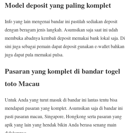
Model deposit yang paling komplet
Info yang lain mengenai bandar ini pastilah sediakan deposit
dengan beragam jenis langkah. Asumsikan saja saat ini udah
membuka abadnya kembali deposit memakai bank lokal saja. Di
sini juga sebagai pemain dapat deposit gunakan e-wallet bahkan
juga dapat pula memakai pulsa.
Pasaran yang komplet di bandar togel
toto Macau
Untuk Anda yang turut masuk di bandar ini lantas tentu bisa
mendapati pasaran yang komplet. Asumsikan saja di bandar ini
pasti pasaran macau, Singapore, Hongkong serta pasaran yang
apik yang lain yang hendak bikin Anda berasa senang main
didalamnya.