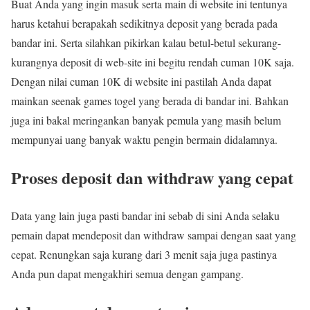
Buat Anda yang ingin masuk serta main di website ini tentunya
harus ketahui berapakah sedikitnya deposit yang berada pada
bandar ini. Serta silahkan pikirkan kalau betul-betul sekurang-
kurangnya deposit di web-site ini begitu rendah cuman 10K saja.
Dengan nilai cuman 10K di website ini pastilah Anda dapat
mainkan seenak games togel yang berada di bandar ini. Bahkan
juga ini bakal meringankan banyak pemula yang masih belum
mempunyai uang banyak waktu pengin bermain didalamnya.
Proses deposit dan withdraw yang cepat
Data yang lain juga pasti bandar ini sebab di sini Anda selaku
pemain dapat mendeposit dan withdraw sampai dengan saat yang
cepat. Renungkan saja kurang dari 3 menit saja juga pastinya
Anda pun dapat mengakhiri semua dengan gampang.