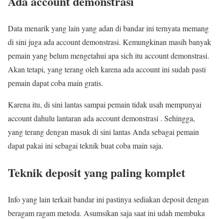
Ada account demonstrasi
Data menarik yang lain yang adan di bandar ini ternyata memang
di sini juga ada account demonstrasi. Kemungkinan masih banyak
pemain yang belum mengetahui apa sich itu account demonstrasi.
Akan tetapi, yang terang oleh karena ada account ini sudah pasti
pemain dapat coba main gratis.
Karena itu, di sini lantas sampai pemain tidak usah mempunyai
account dahulu lantaran ada account demonstrasi . Sehingga,
yang terang dengan masuk di sini lantas Anda sebagai pemain
dapat pakai ini sebagai teknik buat coba main saja.
Teknik deposit yang paling komplet
Info yang lain terkait bandar ini pastinya sediakan deposit dengan
beragam ragam metoda. Asumsikan saja saat ini udah membuka