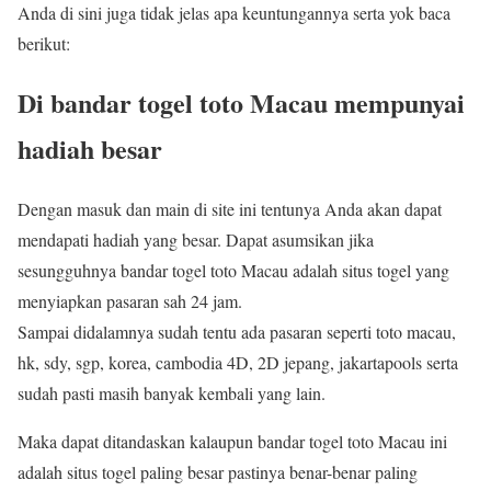
Anda di sini juga tidak jelas apa keuntungannya serta yok baca
berikut:
Di bandar togel toto Macau mempunyai
hadiah besar
Dengan masuk dan main di site ini tentunya Anda akan dapat
mendapati hadiah yang besar. Dapat asumsikan jika
sesungguhnya bandar togel toto Macau adalah situs togel yang
menyiapkan pasaran sah 24 jam.
Sampai didalamnya sudah tentu ada pasaran seperti toto macau,
hk, sdy, sgp, korea, cambodia 4D, 2D jepang, jakartapools serta
sudah pasti masih banyak kembali yang lain.
Maka dapat ditandaskan kalaupun bandar togel toto Macau ini
adalah situs togel paling besar pastinya benar-benar paling