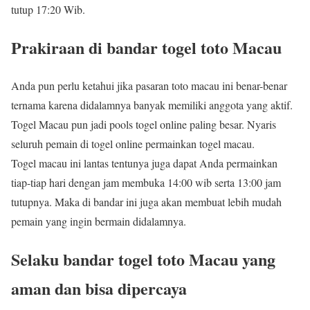
tutup 17:20 Wib.
Prakiraan di bandar togel toto Macau
Anda pun perlu ketahui jika pasaran toto macau ini benar-benar
ternama karena didalamnya banyak memiliki anggota yang aktif.
Togel Macau pun jadi pools togel online paling besar. Nyaris
seluruh pemain di togel online permainkan togel macau.
Togel macau ini lantas tentunya juga dapat Anda permainkan
tiap-tiap hari dengan jam membuka 14:00 wib serta 13:00 jam
tutupnya. Maka di bandar ini juga akan membuat lebih mudah
pemain yang ingin bermain didalamnya.
Selaku bandar togel toto Macau yang
aman dan bisa dipercaya