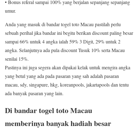
• Bonus referal sampai 100% yang berjalan sepanjang sepanjang
umur.
Anda yang masuk di bandar togel toto Macau pastilah perlu
sebuah perihal jika bandar ini begitu berikan discount paling besar
sampai 66% untuk 4 angka ialah 59% 3 Digit, 29% untuk 2
angka. Selanjutnya ada pula discount Tusuk 10% serta Macau
senilai 15%.
Pastinya ini juga segera akan dipakai kelak untuk mengira angka
yang betul yang ada pada pasaran yang sah adalah pasaran
macau, sdy, singapure, hkg, koreanpools, jakartapools dan tentu
ada banyak pasaran yang lain.
Di bandar togel toto Macau
memberinya banyak hadiah besar