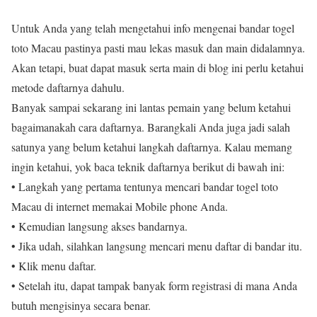
Untuk Anda yang telah mengetahui info mengenai bandar togel
toto Macau pastinya pasti mau lekas masuk dan main didalamnya.
Akan tetapi, buat dapat masuk serta main di blog ini perlu ketahui
metode daftarnya dahulu.
Banyak sampai sekarang ini lantas pemain yang belum ketahui
bagaimanakah cara daftarnya. Barangkali Anda juga jadi salah
satunya yang belum ketahui langkah daftarnya. Kalau memang
ingin ketahui, yok baca teknik daftarnya berikut di bawah ini:
• Langkah yang pertama tentunya mencari bandar togel toto
Macau di internet memakai Mobile phone Anda.
• Kemudian langsung akses bandarnya.
• Jika udah, silahkan langsung mencari menu daftar di bandar itu.
• Klik menu daftar.
• Setelah itu, dapat tampak banyak form registrasi di mana Anda
butuh mengisinya secara benar.