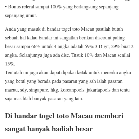
• Bonus referal sampai 100% yang berlangsung sepanjang
sepanjang umur.
Anda yang masuk di bandar togel toto Macau pastilah butuh
sebuah hal kalau bandar ini sangatlah berikan discount paling
besar sampai 66% untuk 4 angka adalah 59% 3 Digit, 29% buat 2
angka. Selanjutnya juga ada disc. Tusuk 10% dan Macau senilai
15%.
Tentulah ini juga akan dapat dipakai kelak untuk menerka angka
yang betul yang berada pada pasaran yang sah ialah pasaran
macau, sdy, singapure, hkg, koreanpools, jakartapools dan tentu
saja masihlah banyak pasaran yang lain.
Di bandar togel toto Macau memberi
sangat banyak hadiah besar