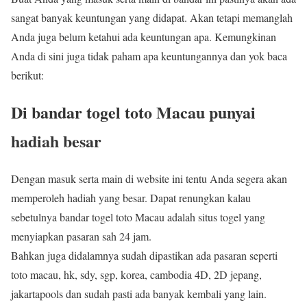
sangat banyak keuntungan yang didapat. Akan tetapi memanglah
Anda juga belum ketahui ada keuntungan apa. Kemungkinan
Anda di sini juga tidak paham apa keuntungannya dan yok baca
berikut:
Di bandar togel toto Macau punyai
hadiah besar
Dengan masuk serta main di website ini tentu Anda segera akan
memperoleh hadiah yang besar. Dapat renungkan kalau
sebetulnya bandar togel toto Macau adalah situs togel yang
menyiapkan pasaran sah 24 jam.
Bahkan juga didalamnya sudah dipastikan ada pasaran seperti
toto macau, hk, sdy, sgp, korea, cambodia 4D, 2D jepang,
jakartapools dan sudah pasti ada banyak kembali yang lain.