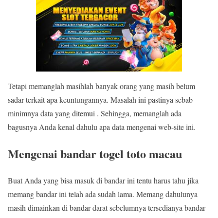
Tetapi memanglah masihlah banyak orang yang masih belum
sadar terkait apa keuntungannya. Masalah ini pastinya sebab
minimnya data yang ditemui . Sehingga, memanglah ada
bagusnya Anda kenal dahulu apa data mengenai web-site ini.
Mengenai bandar togel toto macau
Buat Anda yang bisa masuk di bandar ini tentu harus tahu jika
memang bandar ini telah ada sudah lama. Memang dahulunya
masih dimainkan di bandar darat sebelumnya tersedianya bandar