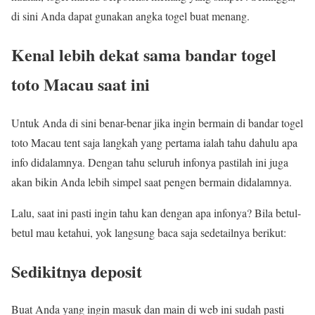
di sini Anda dapat gunakan angka togel buat menang.
Kenal lebih dekat sama bandar togel
toto Macau saat ini
Untuk Anda di sini benar-benar jika ingin bermain di bandar togel
toto Macau tent saja langkah yang pertama ialah tahu dahulu apa
info didalamnya. Dengan tahu seluruh infonya pastilah ini juga
akan bikin Anda lebih simpel saat pengen bermain didalamnya.
Lalu, saat ini pasti ingin tahu kan dengan apa infonya? Bila betul-
betul mau ketahui, yok langsung baca saja sedetailnya berikut:
Sedikitnya deposit
Buat Anda yang ingin masuk dan main di web ini sudah pasti