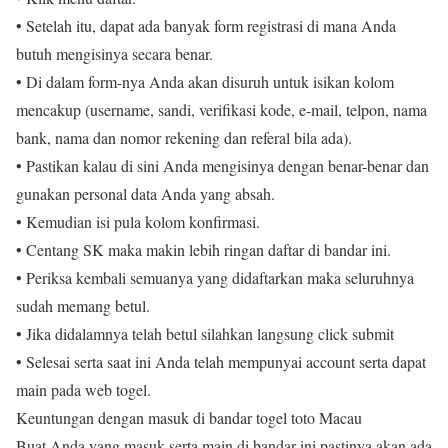
• Setelah itu, dapat ada banyak form registrasi di mana Anda
butuh mengisinya secara benar.
• Di dalam form-nya Anda akan disuruh untuk isikan kolom
mencakup (username, sandi, verifikasi kode, e-mail, telpon, nama
bank, nama dan nomor rekening dan referal bila ada).
• Pastikan kalau di sini Anda mengisinya dengan benar-benar dan
gunakan personal data Anda yang absah.
• Kemudian isi pula kolom konfirmasi.
• Centang SK maka makin lebih ringan daftar di bandar ini.
• Periksa kembali semuanya yang didaftarkan maka seluruhnya
sudah memang betul.
• Jika didalamnya telah betul silahkan langsung click submit
• Selesai serta saat ini Anda telah mempunyai account serta dapat
main pada web togel.
Keuntungan dengan masuk di bandar togel toto Macau
Buat Anda yang masuk serta main di bandar ini pastinya akan ada