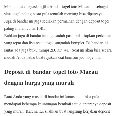
Maka dapat ditegaskan jika bandar togel toto Macau ini sebagai
situs togel paling besar pula tentulah memang bisa dipercaya.
Juga di bandar ini juga sediakan permainan dengan deposit togel
paling murah cuma 10K.
Bahkan juga di bandar ini juga sudah pasti pula siapkan perkiraan
yang tepat dan live result togel sangatlah komplet. Di bandar ini
lantas ada juga buku mimpi 2D, 3D, 4D. Soal ini akan bisa secara
mudah Anda pakai buat rujukan saat bermain judi togel ini.
Deposit di bandar togel toto Macau
dengan harga yang murah
Buat Anda yang masuk di bandar ini lantas tentu bisa pula
mendapati beberapa keuntungan kembali satu diantaranya deposit
yang murah. Karena itu, silahkan buat langsung kerjakan deposit