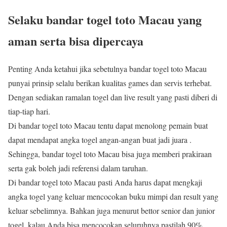
Selaku bandar togel toto Macau yang
aman serta bisa dipercaya
Penting Anda ketahui jika sebetulnya bandar togel toto Macau
punyai prinsip selalu berikan kualitas games dan servis terhebat.
Dengan sediakan ramalan togel dan live result yang pasti diberi di
tiap-tiap hari.
Di bandar togel toto Macau tentu dapat menolong pemain buat
dapat mendapat angka togel angan-angan buat jadi juara .
Sehingga, bandar togel toto Macau bisa juga memberi prakiraan
serta gak boleh jadi referensi dalam taruhan.
Di bandar togel toto Macau pasti Anda harus dapat mengkaji
angka togel yang keluar mencocokan buku mimpi dan result yang
keluar sebelimnya. Bahkan juga menurut bettor senior dan junior
togel, kalau Anda bisa mencocokan seluruhnya pastilah 90%