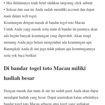
• Jika didalamnya telah betul silahkan langsung click submit
• Selesai dan saat ini Anda sudah memiliki account dan dapat
main dalam web togel.
Keuntungan dengan masuk di bandar togel toto Macau
Untuk Anda yang masuk serta main di bandar ini pastinya akan
ada begitu banyak keuntungan yang diperoleh. Akan tetapi
memang Anda juga belum mengetahui ada keuntungan apa.
Barangkali Anda di sini juga tidak paham apa keuntungannya
serta yok baca berikut:
Di bandar togel toto Macau miliki
hadiah besar
Dengan masuk dan main di site ini sudah pasti Anda akan dapat
mendapat hadiah yang besar. Dapat asumsikan kalau sebetulnya
bandar togel toto Macau sebagai situs togel yang sediakan