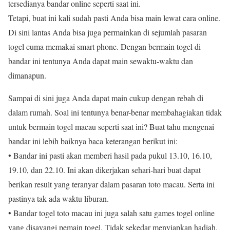
tersedianya bandar online seperti saat ini.
Tetapi, buat ini kali sudah pasti Anda bisa main lewat cara online.
Di sini lantas Anda bisa juga permainkan di sejumlah pasaran
togel cuma memakai smart phone. Dengan bermain togel di
bandar ini tentunya Anda dapat main sewaktu-waktu dan
dimanapun.
Sampai di sini juga Anda dapat main cukup dengan rebah di
dalam rumah. Soal ini tentunya benar-benar membahagiakan tidak
untuk bermain togel macau seperti saat ini? Buat tahu mengenai
bandar ini lebih baiknya baca keterangan berikut ini:
• Bandar ini pasti akan memberi hasil pada pukul 13.10, 16.10,
19.10, dan 22.10. Ini akan dikerjakan sehari-hari buat dapat
berikan result yang teranyar dalam pasaran toto macau. Serta ini
pastinya tak ada waktu liburan.
• Bandar togel toto macau ini juga salah satu games togel online
yang disayangi pemain togel. Tidak sekedar menyiapkan hadiah,