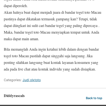
dapat diperoleh.
Akan halnya buat dapat menjadi juara di bandar togel toto Macau
pastinya dapat dikatakan termasuk gampang kan? Tetapi, tidak
dapat diingkari ini sulit cari bandar togel yang paling dipercaya .
Maka, bandar togel toto Macau menyiapkan tempat untuk Anda
maka dapat main aman.
Bila memanglah Anda ingin ketahui lebih dalam dengan bandar
togel toto Macau pastilah dapat singgahi saja langsung. Jika
penting silahkan langsung buat kontak layanan konsumen yang
ada pada live chat atau kontak individu yang sudah disiapkan.
Categories:
Judi olxtoto
Diddyrascals
Back to top