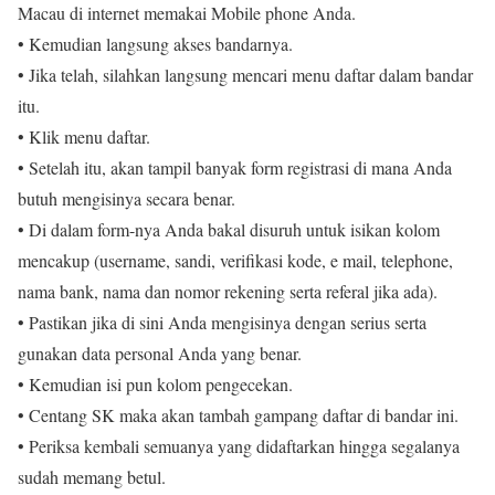
Macau di internet memakai Mobile phone Anda.
• Kemudian langsung akses bandarnya.
• Jika telah, silahkan langsung mencari menu daftar dalam bandar
itu.
• Klik menu daftar.
• Setelah itu, akan tampil banyak form registrasi di mana Anda
butuh mengisinya secara benar.
• Di dalam form-nya Anda bakal disuruh untuk isikan kolom
mencakup (username, sandi, verifikasi kode, e mail, telephone,
nama bank, nama dan nomor rekening serta referal jika ada).
• Pastikan jika di sini Anda mengisinya dengan serius serta
gunakan data personal Anda yang benar.
• Kemudian isi pun kolom pengecekan.
• Centang SK maka akan tambah gampang daftar di bandar ini.
• Periksa kembali semuanya yang didaftarkan hingga segalanya
sudah memang betul.