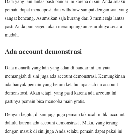
Data yang lain lantas pasti bandar ini karena di sini Anda selaku
pemain dapat mendeposit dan withdraw sampai dengan saat yang
sangat kencang. Asumsikan saja kurang dari 3 menit saja lantas
pasti Anda pun segera akan merampungkan seluruhnya secara
mudah.
Ada account demonstrasi
Data menarik yang lain yang adan di bandar ini ternyata
memanglah di sini juga ada account demonstrasi. Kemungkinan
ada banyak pemain yang belum ketahui apa sich itu account
demonstrasi. Akan tetapi, yang pasti karena ada account ini
pastinya pemain bisa mencoba main gratis.
Dengan begitu, di sini juga juga pemain tak usah miliki account
dahulu karena ada account demonstrasi . Maka, yang terang
dengan masuk di sini juga Anda selaku pemain dapat pakai ini